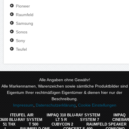
Pioneer
Raumfeld
Samsung
Sonos
Sony
Teufel
Alle Angaben ohne Gewähr!
Alle Markennamen, Warenzeichen sowie sämtliche Produktbilder sind
Eigentum Ihrer rechtmäßigen Eigentümer & dienen hier nur der
Beschreibung.
Impressum
,
Datenschutzerklärung
,
Cookie Einstellungen
ITEUFEL AIR
IMPAQ 310 BLU-RAY SYSTEM
IMPAQ
3600 BLU-RAY SYSTEM
LT 5 R
SYSTEM 7
CINEBAR
51 THX
T 500
CUBYCON 2
RAUMFELD SPEAKER
L
RAUMFELD ONE
CONCEPT E 400
CONSONO