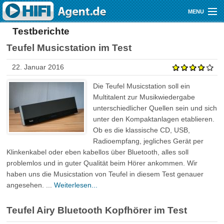
Direkt zum Inhalt
MENU
Testberichte
Gutscheine
Teufel Musicstation im Test
Audio
22. Januar 2016
Video
Die Teufel Musicstation soll ein
Mobile
Multitalent zur Musikwiedergabe
unterschiedlicher Quellen sein und sich
Shop
unter den Kompaktanlagen etablieren.
Ob es die klassische CD, USB,
Radioempfang, jegliches Gerät per
Klinkenkabel oder eben kabellos über Bluetooth, alles soll
problemlos und in guter Qualität beim Hörer ankommen. Wir
haben uns die Musicstation von Teufel in diesem Test genauer
angesehen. ...
Weiterlesen...
Teufel Airy Bluetooth Kopfhörer im Test