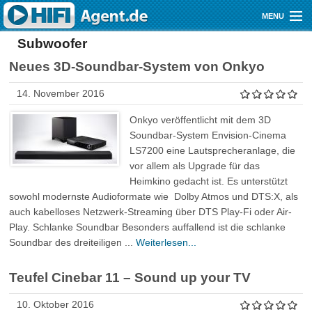
Direkt zum Inhalt
MENU
Subwoofer
Gutscheine
Neues 3D-Soundbar-System von Onkyo
Audio
14. November 2016
Video
Onkyo veröffentlicht mit dem 3D
Mobile
Soundbar-System Envision-Cinema
LS7200 eine Lautsprecheranlage, die
Shop
vor allem als Upgrade für das
Heimkino gedacht ist. Es unterstützt
sowohl modernste Audioformate wie Dolby Atmos und DTS:X, als
auch kabelloses Netzwerk-Streaming über DTS Play-Fi oder Air­
Play. Schlanke Soundbar Besonders auffallend ist die schlanke
Soundbar des dreiteiligen ...
Weiterlesen...
Teufel Cinebar 11 – Sound up your TV
10. Oktober 2016