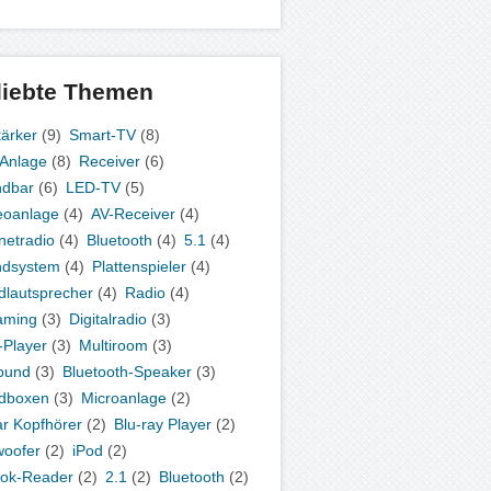
liebte Themen
tärker
(9)
Smart-TV
(8)
-Anlage
(8)
Receiver
(6)
ndbar
(6)
LED-TV
(5)
eoanlage
(4)
AV-Receiver
(4)
rnetradio
(4)
Bluetooth
(4)
5.1
(4)
ndsystem
(4)
Plattenspieler
(4)
dlautsprecher
(4)
Radio
(4)
aming
(3)
Digitalradio
(3)
Player
(3)
Multiroom
(3)
ound
(3)
Bluetooth-Speaker
(3)
dboxen
(3)
Microanlage
(2)
ar Kopfhörer
(2)
Blu-ray Player
(2)
oofer
(2)
iPod
(2)
ok-Reader
(2)
2.1
(2)
Bluetooth
(2)