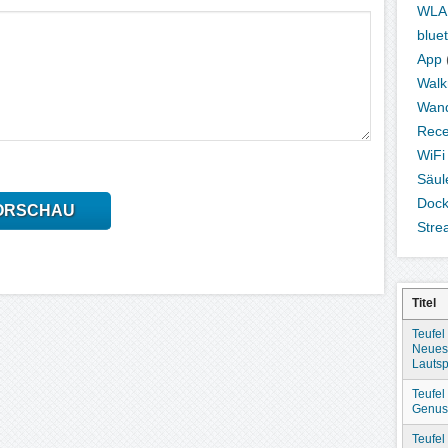
WLA
blue
App
Wal
Wand
Rece
WiFi
Säul
Dock
ORSCHAU
Stre
Titel
Teufel
Neues
Lautsp
Teufel
Genuss
Teufel