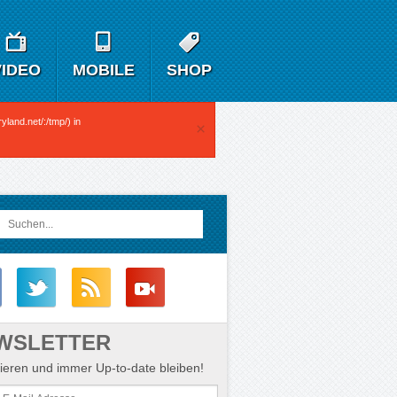
VIDEO
MOBILE
SHOP
yland.net/:/tmp/) in
×
WSLETTER
eren und immer Up-to-date bleiben!