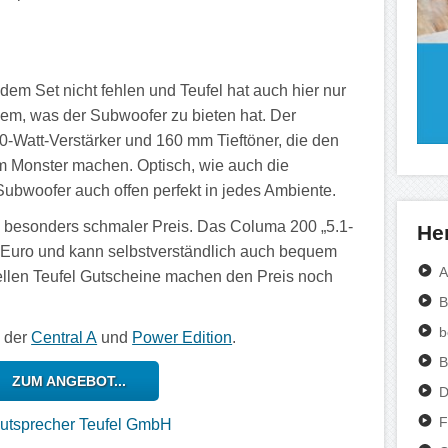
 dem Set nicht fehlen und Teufel hat auch hier nur
dem, was der Subwoofer zu bieten hat. Der
0-Watt-Verstärker und 160 mm Tieftöner, die den
m Monster machen. Optisch, wie auch die
 Subwoofer auch offen perfekt in jedes Ambiente.
 besonders schmaler Preis. Das Columa 200 „5.1-
Her
9 Euro und kann selbstverständlich auch bequem
A
uellen Teufel Gutscheine machen den Preis noch
B
b
n der
Central A
und
Power Edition
.
B
ZUM ANGEBOT...
D
F