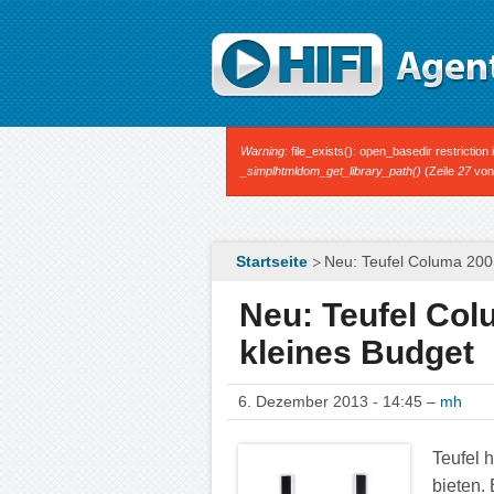
Direkt zum Inhalt
Fehlermeldung
Warning
: file_exists(): open_basedir restrictio
_simplhtmldom_get_library_path()
(Zeile
27
vo
Startseite
Neu: Teufel Columa 200 
Neu: Teufel Col
kleines Budget
6. Dezember 2013 - 14:45 –
mh
Teufel 
bieten.