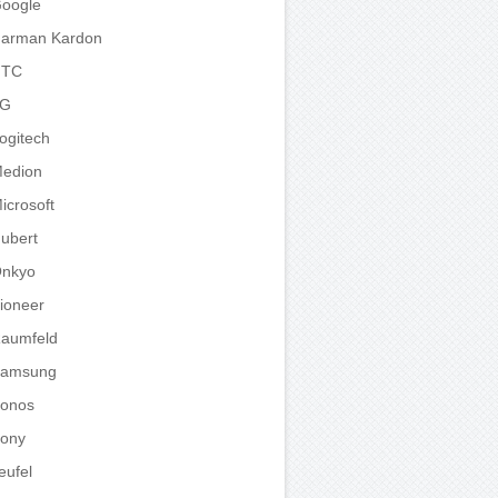
oogle
arman Kardon
HTC
LG
ogitech
edion
icrosoft
ubert
nkyo
ioneer
aumfeld
amsung
onos
ony
eufel