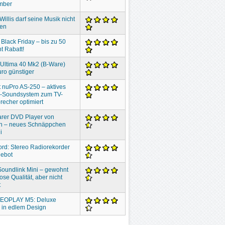
mber
Willis darf seine Musik nicht
ben
 Black Friday – bis zu 50
t Rabatt!
 Ultima 40 Mk2 (B-Ware)
ro günstiger
 nuPro AS-250 – aktives
o-Soundsystem zum TV-
recher optimiert
rer DVD Player von
n – neues Schnäppchen
i
ord: Stereo Radiorekorder
gebot
oundlink Mini – gewohnt
ose Qualität, aber nicht
t
EOPLAY M5: Deluxe
 in edlem Design