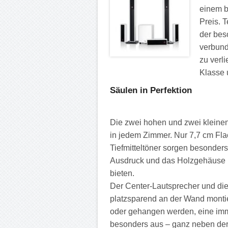
einem b
Preis. 
der bes
verbund
zu verl
Klasse u
Säulen in Perfektion
Die zwei hohen und zwei kleinen 
in jedem Zimmer. Nur 7,7 cm Fla
Tiefmitteltöner sorgen besonder
Ausdruck und das Holzgehäuse k
bieten.
Der Center-Lautsprecher und die
platzsparend an der Wand montie
oder gehangen werden, eine imme
besonders aus – ganz neben der