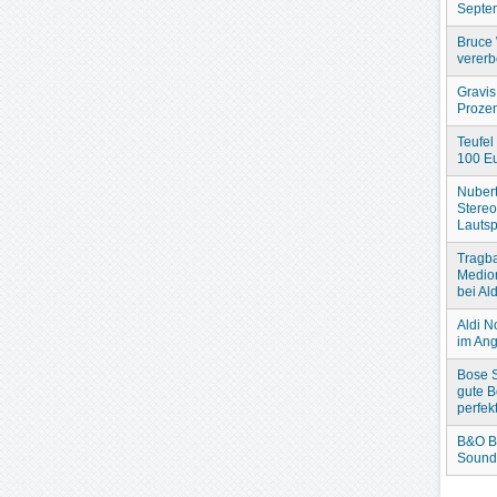
Septe
Bruce 
verer
Gravis
Prozen
Teufel
100 Eu
Nubert
Stere
Lautsp
Tragba
Medio
bei Ald
Aldi N
im An
Bose S
gute B
perfek
B&O B
Sound