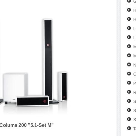
G
H
L
M
M
N
O
P
R
S
S
S
Columa 200 "5.1-Set M"
T