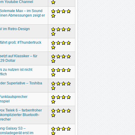
em Youtube Channel
 Solemate Max – im Sound
inen Abmessungen zeigt er
V im Retro-Design
 fährt groß: #Thundertruck
setzt auf Klassiker – für
29 Dollar
s zu nutzen ist nicht
flich
der Superlative – Toshiba
Funklautsprecher
nspiel
ox Twiek 6 – farbenfroher
komplizierter Bluetooth-
recher
ng Galaxy S3 –
ionsladegerät erst im