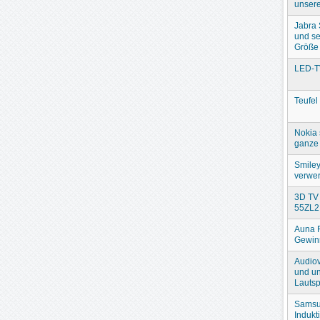
unser
Jabra
und se
Größe
LED-T
Teufel
Nokia 
ganze 
Smiley
verwer
3D TV 
55ZL2
Auna 
Gewin
Audiov
und un
Lautsp
Samsu
Indukt