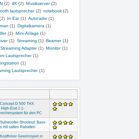
N
(2)
4K
(2)
Musikserver
(2)
tooth lautsprecher
(2)
notebook
(2)
(2)
In-Ear
(1)
Autoradio
(1)
kman
(1)
Digitalkamera
(1)
ler
(1)
Mini-Anlage
(1)
iver
(1)
Streaming
(1)
Beamer
(1)
 Streaming Adapter
(1)
Monitor
(1)
en-Lautsprecher
(1)
ingstation
(1)
aming Lautsprecher
(1)
 Concept D 500 THX:
 High-End 2.1-
rechersystem für den PC
 Subwoofer-Shootout: Bass-
 mit satten Rabatten
 Kopfhörer Gewinnspiel in