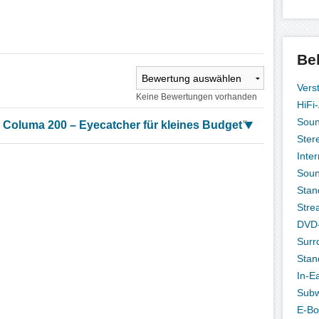
Be
Vers
Keine Bewertungen vorhanden
HiFi
Sou
l Columa 200 – Eyecatcher für kleines Budget
”
Ster
Inte
Sou
Stan
Stre
DVD-
Surr
Stan
In-E
Subw
E-Bo