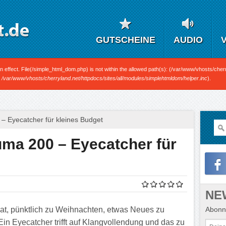
GUTSCHEINE
AUDIO
n in effect. File(/simple_html_dom.php) is not within the allowed path(s): (/var/www/vhosts/cherr
n
/var/www/vhosts/cherryland.net/httpdocs/sites/all/modules/simplehtmldom/helper.inc
).
– Eyecatcher für kleines Budget
uma 200 – Eyecatcher für
NE
Abonni
hat, pünktlich zu Weihnachten, etwas Neues zu
 Ein Eyecatcher trifft auf Klangvollendung und das zu