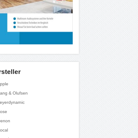
steller
pple
ang & Olufsen
eyerdynamic
ose
enon
ocal