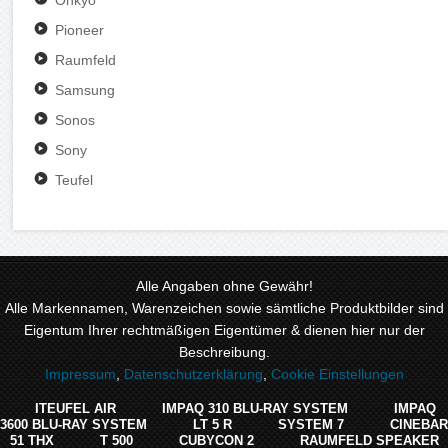
Onkyo
Pioneer
Raumfeld
Samsung
Sonos
Sony
Teufel
Alle Angaben ohne Gewähr!
Alle Markennamen, Warenzeichen sowie sämtliche Produktbilder sind
Eigentum Ihrer rechtmäßigen Eigentümer & dienen hier nur der
Beschreibung.
Impressum
,
Datenschutzerklärung
,
Cookie Einstellungen
ITEUFEL AIR
IMPAQ 310 BLU-RAY SYSTEM
IMPAQ
3600 BLU-RAY SYSTEM
LT 5 R
SYSTEM 7
CINEBAR
51 THX
T 500
CUBYCON 2
RAUMFELD SPEAKER