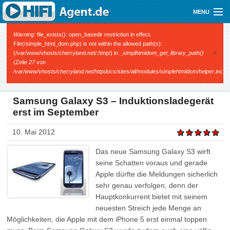
Direkt zum Inhalt
MENU
Gutscheine
Fehlermeldung
Warning
: file_exists(): open_basedir restriction in effect.
File(/simple_html_dom.php) is not within the allowed path(s):
×
(/var/www/vhosts/cherryland.net/:/tmp/) in
_simplhtmldom_get_library_path()
Audio
(Zeile
27
von
/var/www/vhosts/cherryland.net/httpdocs/sites/all/modules/simplehtmldom/helper.inc
).
Video
Mobile
Samsung Galaxy S3 – Induktionsladegerät
erst im September
Shop
10. Mai 2012
Das neue Samsung Galaxy S3 wirft
seine Schatten voraus und gerade
Apple dürfte die Meldungen sicherlich
sehr genau verfolgen, denn der
Hauptkonkurrent bietet mit seinem
neuesten Streich jede Menge an
Möglichkeiten, die Apple mit dem iPhone 5 erst einmal toppen