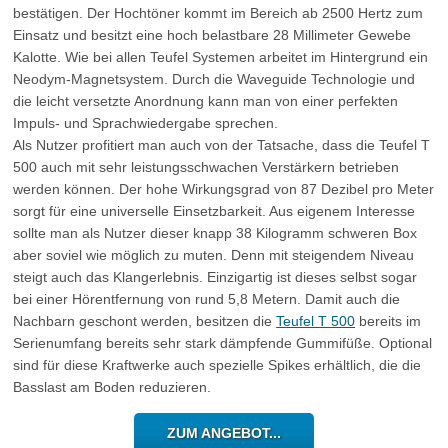
bestätigen. Der Hochtöner kommt im Bereich ab 2500 Hertz zum
Einsatz und besitzt eine hoch belastbare 28 Millimeter Gewebe
Kalotte. Wie bei allen Teufel Systemen arbeitet im Hintergrund ein
Neodym-Magnetsystem. Durch die Waveguide Technologie und
die leicht versetzte Anordnung kann man von einer perfekten
Impuls- und Sprachwiedergabe sprechen.
Als Nutzer profitiert man auch von der Tatsache, dass die Teufel T
500 auch mit sehr leistungsschwachen Verstärkern betrieben
werden können. Der hohe Wirkungsgrad von 87 Dezibel pro Meter
sorgt für eine universelle Einsetzbarkeit. Aus eigenem Interesse
sollte man als Nutzer dieser knapp 38 Kilogramm schweren Box
aber soviel wie möglich zu muten. Denn mit steigendem Niveau
steigt auch das Klangerlebnis. Einzigartig ist dieses selbst sogar
bei einer Hörentfernung von rund 5,8 Metern. Damit auch die
Nachbarn geschont werden, besitzen die
Teufel T 500
bereits im
Serienumfang bereits sehr stark dämpfende Gummifüße. Optional
sind für diese Kraftwerke auch spezielle Spikes erhältlich, die die
Basslast am Boden reduzieren.
ZUM ANGEBOT...