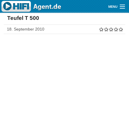
Direkt zum Inhalt
MENU
Teufel T 500
Gutscheine
18. September 2010
Audio
Video
Mobile
Shop