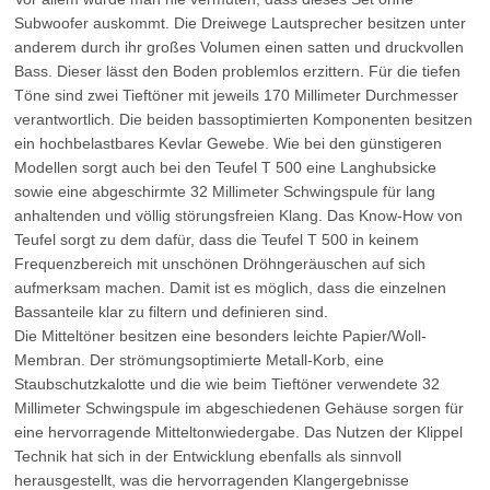
Subwoofer auskommt. Die Dreiwege Lautsprecher besitzen unter
anderem durch ihr großes Volumen einen satten und druckvollen
Bass. Dieser lässt den Boden problemlos erzittern. Für die tiefen
Töne sind zwei Tieftöner mit jeweils 170 Millimeter Durchmesser
verantwortlich. Die beiden bassoptimierten Komponenten besitzen
ein hochbelastbares Kevlar Gewebe. Wie bei den günstigeren
Modellen sorgt auch bei den Teufel T 500 eine Langhubsicke
sowie eine abgeschirmte 32 Millimeter Schwingspule für lang
anhaltenden und völlig störungsfreien Klang. Das Know-How von
Teufel sorgt zu dem dafür, dass die Teufel T 500 in keinem
Frequenzbereich mit unschönen Dröhngeräuschen auf sich
aufmerksam machen. Damit ist es möglich, dass die einzelnen
Bassanteile klar zu filtern und definieren sind.
Die Mitteltöner besitzen eine besonders leichte Papier/Woll-
Membran. Der strömungsoptimierte Metall-Korb, eine
Staubschutzkalotte und die wie beim Tieftöner verwendete 32
Millimeter Schwingspule im abgeschiedenen Gehäuse sorgen für
eine hervorragende Mitteltonwiedergabe. Das Nutzen der Klippel
Technik hat sich in der Entwicklung ebenfalls als sinnvoll
herausgestellt, was die hervorragenden Klangergebnisse