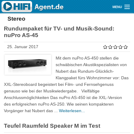
Direkt zum Inhalt
MENU
Stereo
Gutscheine
Rundumpaket für TV- und Musik-Sound:
Audio
nuPro AS-45
Video
25. Januar 2017
Mobile
Mit dem nuPro AS-450 stellen die
schwäbischen Akustikspezialisten von
Shop
Nubert das Rundum-Glücklich-
Klangpaket fürs Wohnzimmer vor: Das
XXL-Stereoboard begeistert bei Film- und Fernsehgenuss
genauso wie bei der Musikwiedergabe. Vielfältige
Anschlussmöglichkeiten Das nuPro AS-450 ist die XXL-Version
des erfolgreichen nuPro AS-250. Wie seinen kompakteren
Vorgänger hat Nubert das ...
Weiterlesen...
Teufel Raumfeld Speaker M im Test