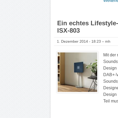
Weiterle
Ein echtes Lifesty
ISX-803
1. Dezember 2014 - 18:23 – mh
Mit der
Sounds
Design 
DAB+-Va
Soundsy
Designe
Design 
Teil mu