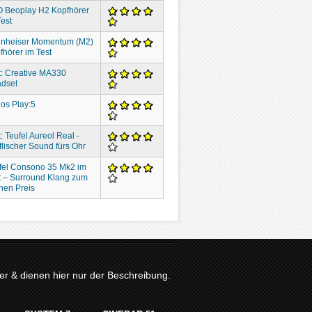
 Beoplay H2 Kopfhörer
Test
nheiser Momentum (M2)
fhörer im Test
t: Creative MA330
dset
os Play:5
: Teufel Aureol Real -
flischer Sound fürs Ohr
fel Consono 35 Mk2 im
t – Surround Klang zum
inen Preis
r & dienen hier nur der Beschreibung.