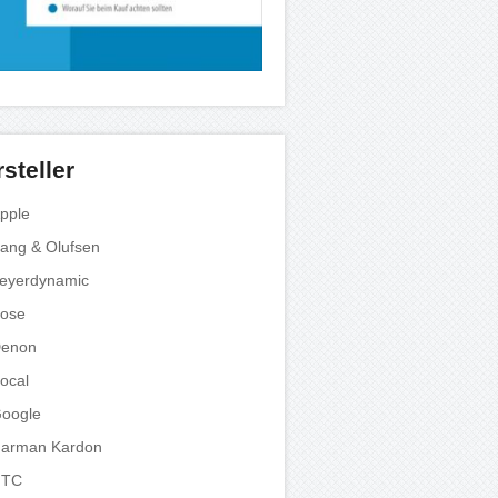
steller
pple
ang & Olufsen
eyerdynamic
ose
enon
ocal
oogle
arman Kardon
HTC