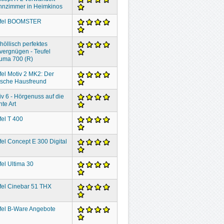
nzimmer in Heimkinos
fel BOOMSTER
höllisch perfektes
vergnügen - Teufel
uma 700 (R)
fel Motiv 2 MK2: Der
lische Hausfreund
iv 6 - Hörgenuss auf die
hte Art
fel T 400
fel Concept E 300 Digital
fel Ultima 30
fel Cinebar 51 THX
fel B-Ware Angebote