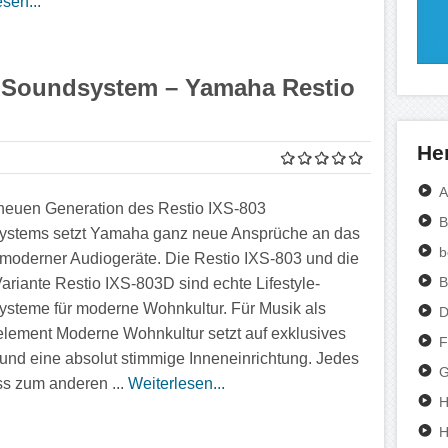
sen...
le-Soundsystem – Yamaha Restio
Her
A
 neuen Generation des Restio IXS-803
B
ystems setzt Yamaha ganz neue Ansprüche an das
b
moderner Audiogeräte. Die Restio IXS-803 und die
B
riante Restio IXS-803D sind echte Lifestyle-
steme für moderne Wohnkultur. Für Musik als
D
lement Moderne Wohnkultur setzt auf exklusives
F
und eine absolut stimmige Inneneinrichtung. Jedes
G
ss zum anderen ...
Weiterlesen...
H