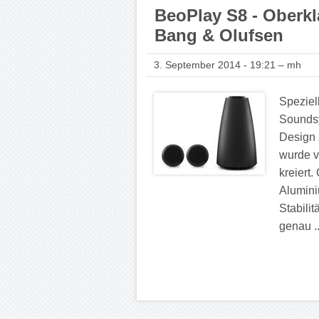
BeoPlay S8 - Oberk
Bang & Olufsen
3. September 2014 - 19:21 – mh
Speziel
Soundsy
Design 
wurde v
kreiert
Alumini
Stabili
genau .