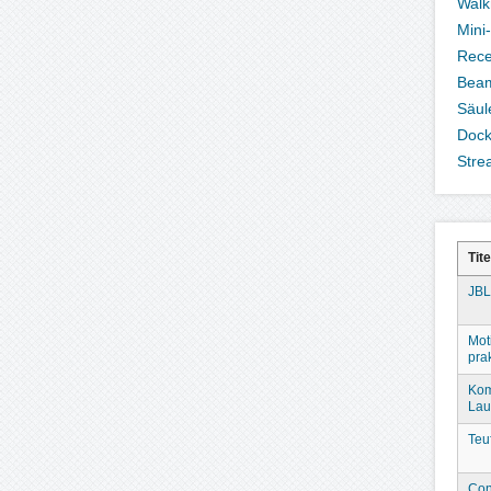
Wal
Mini
Rece
Bea
Säul
Dock
Stre
Tite
JBL
Mot
prak
Kom
Lau
Teu
Con