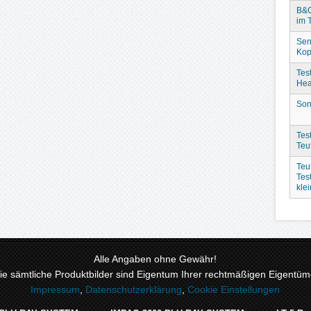
B&O
im 
Sen
Kop
Tes
Hea
Son
Test
Teu
Teu
Tes
kle
Alle Angaben ohne Gewähr!
 sämtliche Produktbilder sind Eigentum Ihrer rechtmäßigen Eigentüme
Impressum
,
Datenschutzerklärung
,
Cookie Einstellungen