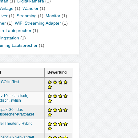
kman
(1)
Digitalkamera
(1)
-Anlage
(1)
Wandler
(1)
iver
(1)
Streaming
(1)
Monitor
(1)
mer
(1)
WiFi Streaming Adapter
(1)
en-Lautsprecher
(1)
ingstation
(1)
aming Lautsprecher
(1)
l
Bewertung
 GO im Test
iv 10 – klassisch,
tisch, stylish
pakt 30 - das
tsprecher-Kraftpaket
fel Theater 5 Hybrid
cept R 2 verwandelt