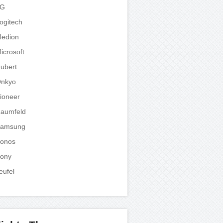
LG
ogitech
edion
icrosoft
ubert
nkyo
ioneer
aumfeld
amsung
onos
ony
eufel