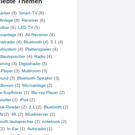
liebte Themen
tärker
(9)
Smart-TV
(8)
-Anlage
(8)
Receiver
(6)
ndbar
(6)
LED-TV
(5)
eoanlage
(4)
AV-Receiver
(4)
rnetradio
(4)
Bluetooth
(4)
5.1
(4)
ndsystem
(4)
Plattenspieler
(4)
dlautsprecher
(4)
Radio
(4)
aming
(3)
Digitalradio
(3)
Player
(3)
Multiroom
(3)
ound
(3)
Bluetooth-Speaker
(3)
dboxen
(3)
Microanlage
(2)
ar Kopfhörer
(2)
Blu-ray Player
(2)
oofer
(2)
iPod
(2)
ok-Reader
(2)
2.1
(2)
Bluetooth
(2)
N
(2)
4K
(2)
Musikserver
(2)
tooth lautsprecher
(2)
notebook
(2)
(2)
In-Ear
(1)
Autoradio
(1)