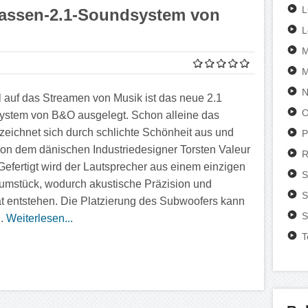
lassen-2.1-Soundsystem von
L
M
M
N
l auf das Streamen von Musik ist das neue 2.1
O
stem von B&O ausgelegt. Schon alleine das
zeichnet sich durch schlichte Schönheit aus und
P
on dem dänischen Industriedesigner Torsten Valeur
R
. Gefertigt wird der Lautsprecher aus einem einzigen
S
umstück, wodurch akustische Präzision und
S
tät entstehen. Die Platzierung des Subwoofers kann
S
..
Weiterlesen...
T