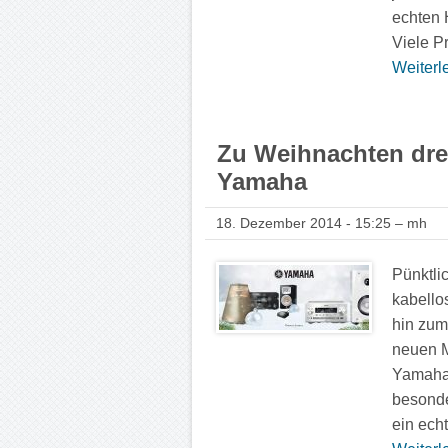
echten 
Viele Pr
Weiterle
Zu Weihnachten dr
Yamaha
18. Dezember 2014 - 15:25 – mh
Pünktli
kabello
hin zum
neuen M
Yamaha 
besonde
ein ech