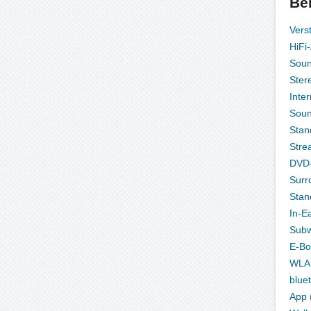
Be
Vers
HiFi
Sou
Ster
Inte
Sou
Stan
Stre
DVD-
Surr
Stan
In-E
Subw
E-Bo
WLA
blue
App