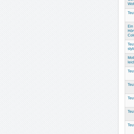
Woh
Teu
Ein 
Hör
Col
Teu
sty
Mot
leic
Teu
Teu
Teu
Teu
Teu