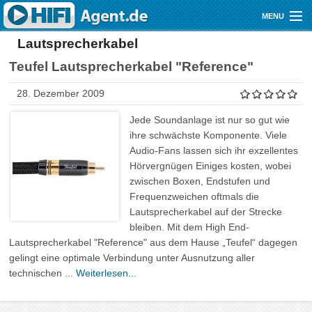
Direkt zum Inhalt
MENU
Lautsprecherkabel
Gutscheine
Teufel Lautsprecherkabel "Reference"
Audio
28. Dezember 2009
Video
Jede Soundanlage ist nur so gut wie
Mobile
ihre schwächste Komponente. Viele
Audio-Fans lassen sich ihr exzellentes
Shop
Hörvergnügen Einiges kosten, wobei
zwischen Boxen, Endstufen und
Frequenzweichen oftmals die
Lautsprecherkabel auf der Strecke
bleiben. Mit dem High End-
Lautsprecherkabel "Reference" aus dem Hause „Teufel“ dagegen
gelingt eine optimale Verbindung unter Ausnutzung aller
technischen ...
Weiterlesen...