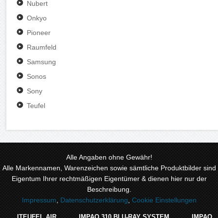
Nubert
Onkyo
Pioneer
Raumfeld
Samsung
Sonos
Sony
Teufel
Alle Angaben ohne Gewähr!
Alle Markennamen, Warenzeichen sowie sämtliche Produktbilder sind
Eigentum Ihrer rechtmäßigen Eigentümer & dienen hier nur der
Beschreibung.
Impressum
,
Datenschutzerklärung
,
Cookie Einstellungen
ITEUFEL AIR
IMPAQ 310 BLU-RAY SYSTEM
IMPAQ