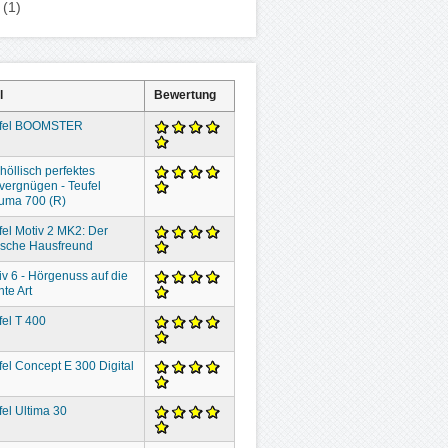
(1)
l
Bewertung
fel BOOMSTER
höllisch perfektes
vergnügen - Teufel
uma 700 (R)
fel Motiv 2 MK2: Der
lische Hausfreund
iv 6 - Hörgenuss auf die
hte Art
fel T 400
fel Concept E 300 Digital
fel Ultima 30