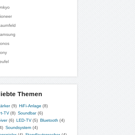
nkyo
ioneer
aumfeld
amsung
onos
ony
eufel
liebte Themen
tärker
(9)
HiFi-Anlage
(8)
t-TV
(8)
Soundbar
(6)
iver
(6)
LED-TV
(5)
Bluetooth
(4)
4)
Soundsystem
(4)
enspieler
(4)
Standlautsprecher
(4)