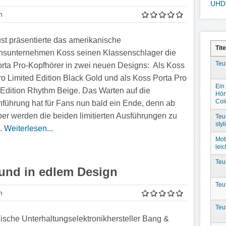
UHD
n
st präsentierte das amerikanische
Tite
onsunternehmen Koss seinen Klassenschlager die
Teu
rta Pro-Kopfhörer in zwei neuen Designs: Als Koss
ro Limited Edition Black Gold und als Koss Porta Pro
Ein 
 Edition Rhythm Beige. Das Warten auf die
Hör
Col
nführung hat für Fans nun bald ein Ende, denn ab
r werden die beiden limitierten Ausführungen zu
Teu
sty
..
Weiterlesen...
Mot
leic
Teu
und in edlem Design
Teu
n
Teu
ische Unterhaltungselektronikhersteller Bang &