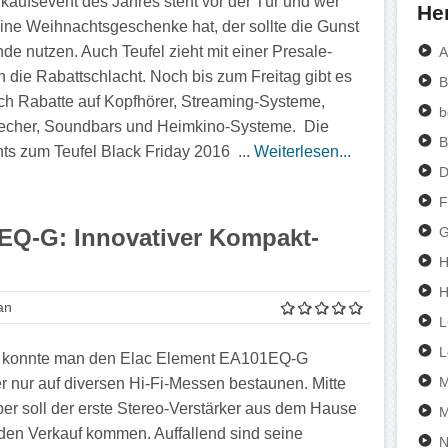
kaufsevent des Jahres steht vor der Tür und wer
Her
ine Weihnachtsgeschenke hat, der sollte die Gunst
nde nutzen. Auch Teufel zieht mit einer Presale-
A
in die Rabattschlacht. Noch bis zum Freitag gibt es
B
ich Rabatte auf Kopfhörer, Streaming-Systeme,
b
echer, Soundbars und Heimkino-Systeme. Die
B
hts zum Teufel Black Friday 2016 ...
Weiterlesen...
D
F
G
EQ-G: Innovativer Kompakt-
H
an
L
g konnte man den Elac Element EA101EQ-G
M
er nur auf diversen Hi-Fi-Messen bestaunen. Mitte
r soll der erste Stereo-Verstärker aus dem Hause
M
 den Verkauf kommen. Auffallend sind seine
N