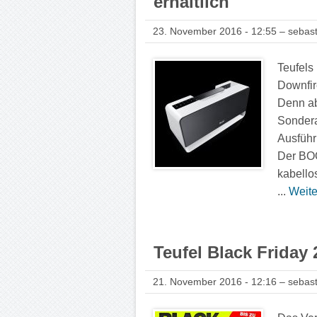
erhältlich
23. November 2016 - 12:55 – sebast
Teufels
Downfir
Denn ab
Sondera
Ausführ
Der BOO
kabello
...
Weite
Teufel Black Friday 
21. November 2016 - 12:16 – sebast