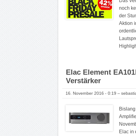
Das Ver
noch ke
der Stu
Aktion 
ordentl
Lautspr
Highlig
Elac Element EA101
Verstärker
16. November 2016 - 0:19 – sebasti
Bislan
Amplifi
Novembe
Elac in