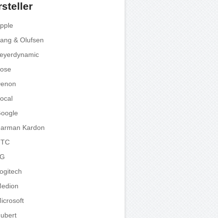
steller
pple
ang & Olufsen
eyerdynamic
ose
enon
ocal
oogle
arman Kardon
HTC
LG
ogitech
edion
icrosoft
ubert