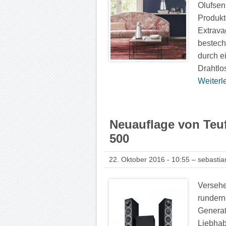
Olufsen
Produkt
Extrava
bestech
durch e
Drahtlo
Weiterle
Neuauflage von Teuf
500
22. Oktober 2016 - 10:55 – sebastia
Versehe
runderne
Generat
Liebhab