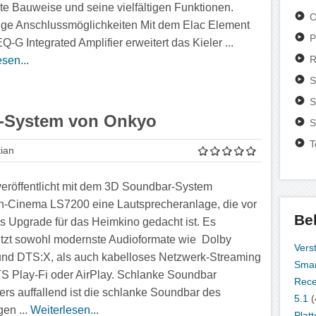
e Bauweise und seine vielfältigen Funktionen.
O
tige Anschlussmöglichkeiten Mit dem Elac Element
P
-G Integrated Amplifier erweitert das Kieler ...
R
sen...
S
S
-System von Onkyo
S
T
ian
eröffentlicht mit dem 3D Soundbar-System
n-Cinema LS7200 eine Lautsprecheranlage, die vor
Be
ls Upgrade für das Heimkino gedacht ist. Es
ützt sowohl modernste Audioformate wie Dolby
Vers
nd DTS:X, als auch kabelloses Netzwerk-Streaming
Smar
S Play-Fi oder Air­Play. Schlanke Soundbar
Rece
rs auffallend ist die schlanke Soundbar des
5.1
(
gen ...
Weiterlesen...
Platt