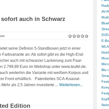
Radi
AV-R
Mult
b sofort auch in Schwarz
Blue
Stre
DVD-
ian
E-Bo
WLA
ietet seine Definion 5-Standboxen jetzt in einer
blue
n Farbvariante an: Ab sofort gibt es die High-End-
Musi
echer auch mit schwarzer Lackierung zum Paar-
Micr
on 2.799,99 Euro im Webshop unter www.teufel.de.
Blu-
t auch weiterhin die Variante mit weißem Korpus und
Sma
er Front erhältlich. Patentiertes SCA-Koaxial-
Fest
Mehr als 2,5 Jahren investierte ...
Weiterlesen...
Komp
Fest
Kopf
ted Edition
Netz