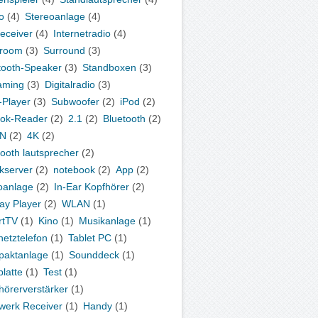
o
(4)
Stereoanlage
(4)
eceiver
(4)
Internetradio
(4)
iroom
(3)
Surround
(3)
tooth-Speaker
(3)
Standboxen
(3)
aming
(3)
Digitalradio
(3)
Player
(3)
Subwoofer
(2)
iPod
(2)
ok-Reader
(2)
2.1
(2)
Bluetooth
(2)
N
(2)
4K
(2)
tooth lautsprecher
(2)
kserver
(2)
notebook
(2)
App
(2)
oanlage
(2)
In-Ear Kopfhörer
(2)
ray Player
(2)
WLAN
(1)
rtTV
(1)
Kino
(1)
Musikanlage
(1)
netztelefon
(1)
Tablet PC
(1)
aktanlage
(1)
Sounddeck
(1)
platte
(1)
Test
(1)
hörerverstärker
(1)
werk Receiver
(1)
Handy
(1)