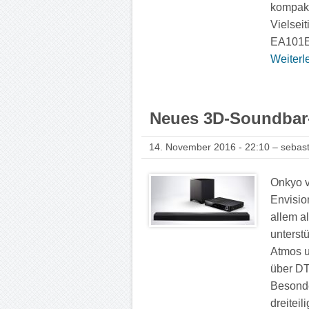
kompakt
Vielsei
EA101EQ
Weiterle
Neues 3D-Soundbar
14. November 2016 - 22:10 – sebast
Onkyo v
Envisio
allem a
unterst
Atmos u
über DT
Besonde
dreiteili