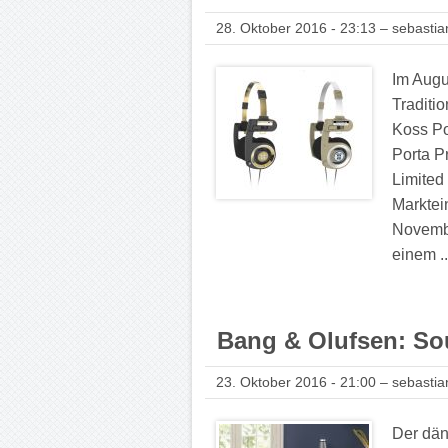
28. Oktober 2016 - 23:13 – sebastia
Im Augu
Traditi
Koss Po
Porta P
Limited
Marktei
Novembe
einem .
Bang & Olufsen: So
23. Oktober 2016 - 21:00 – sebastia
Der dän