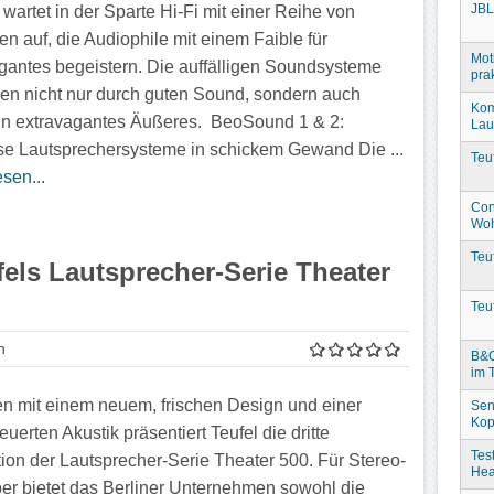
JBL
 wartet in der Sparte Hi-Fi mit einer Reihe von
en auf, die Audiophile mit einem Faible für
Mot
gantes begeistern. Die auffälligen Soundsysteme
prak
en nicht nur durch guten Sound, sondern auch
Kom
in extravagantes Äußeres. BeoSound 1 & 2:
Lau
se Lautsprechersysteme in schickem Gewand Die ...
Teu
sen...
Con
Woh
Teu
els Lautsprecher-Serie Theater
Teu
n
B&O
im 
n mit einem neuem, frischen Design und einer
Sen
Kop
uerten Akustik präsentiert Teufel die dritte
Tes
ion der Lautsprecher-Serie Theater 500. Für Stereo-
Hea
er bietet das Berliner Unternehmen sowohl die