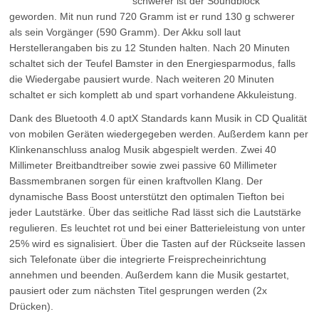
schwerer ist der Soundblock
geworden. Mit nun rund 720 Gramm ist er rund 130 g schwerer
als sein Vorgänger (590 Gramm). Der Akku soll laut
Herstellerangaben bis zu 12 Stunden halten. Nach 20 Minuten
schaltet sich der Teufel Bamster in den Energiesparmodus, falls
die Wiedergabe pausiert wurde. Nach weiteren 20 Minuten
schaltet er sich komplett ab und spart vorhandene Akkuleistung.
Dank des Bluetooth 4.0 aptX Standards kann Musik in CD Qualität
von mobilen Geräten wiedergegeben werden. Außerdem kann per
Klinkenanschluss analog Musik abgespielt werden. Zwei 40
Millimeter Breitbandtreiber sowie zwei passive 60 Millimeter
Bassmembranen sorgen für einen kraftvollen Klang. Der
dynamische Bass Boost unterstützt den optimalen Tiefton bei
jeder Lautstärke. Über das seitliche Rad lässt sich die Lautstärke
regulieren. Es leuchtet rot und bei einer Batterieleistung von unter
25% wird es signalisiert. Über die Tasten auf der Rückseite lassen
sich Telefonate über die integrierte Freisprecheinrichtung
annehmen und beenden. Außerdem kann die Musik gestartet,
pausiert oder zum nächsten Titel gesprungen werden (2x
Drücken).