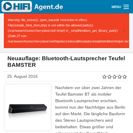
Direkt zum Inhalt
MENU
Gutscheine
Fehlermeldung
Warning
: file_exists(): open_basedir restriction in effect.
File(/simple_html_dom.php) is not within the allowed path(s):
×
(/var/www/vhosts/cherryland.net/:/tmp/) in
_simplhtmldom_get_library_path()
Audio
(Zeile
27
von
/var/www/vhosts/cherryland.net/httpdocs/sites/all/modules/simplehtmldom/helper.inc
).
Video
Mobile
Neuauflage: Bluetooth-Lautsprecher Teufel
BAMSTER
Shop
25. August 2016
Nachdem vor über zwei Jahren der
Teufel Bamster BT als mobiler
Bluetooth Lautsprecher erschien,
kommt nun der Nachfolger aus Berlin
auf den Markt. Die längliche Bauform
des Stereo Lautsprechers wird
beibehalten. Etwas größer und