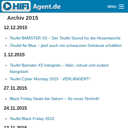
Direkt zum Inhalt
MENU
Archiv 2015
Gutscheine
12.12.2015
Audio
Teufel BAMSTER XS – Der Teufel Sound für die Hosentasche
Video
iTeufel Air Blue – jetzt auch mit schwarzem Gehäuse erhältlich
1.12.2015
Mobile
Teufel Bamster XS Inkognito – klein, robust und zudem
Shop
klangstark
Teufel Cyber Monday 2015 - VERLÄNGERT!
27.11.2015
Black Friday Deals bei Saturn – So muss Technik!
24.11.2015
Teufel Black Friday 2015
13.11.2015