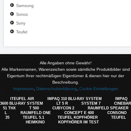
Samsung
Sonos
Sony
Teufel
Alle Angaben ohne Gewähr!
Alle Markennamen, Warenzeichen sowie sämtliche Produktbilder sind
Eigentum Ihrer rechtmäßigen Eigentümer & dienen hier nur der
Beschreibung.
Impressum
,
Datenschutzerklärung
,
Cookie Einstellungen
ITEUFEL AIR
IMPAQ 310 BLU-RAY SYSTEM
IMPAQ
3600 BLU-RAY SYSTEM
LT 5 R
SYSTEM 7
CINEBAR
51 THX
T 500
CUBYCON 2
RAUMFELD SPEAKER
L
RAUMFELD ONE
CONCEPT E 400
CONSONO
35
TEUFEL 5.1
TEUFEL KOPFHÖRER
TEUFEL
HEIMKINO
KOPFHÖRER IM TEST