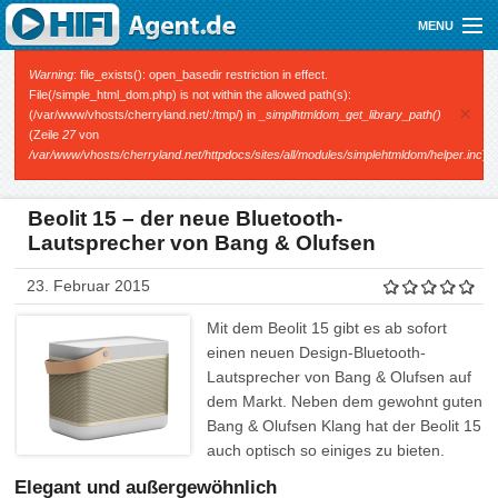
Direkt zum Inhalt
MENU
Gutscheine
Fehlermeldung
Warning
: file_exists(): open_basedir restriction in effect.
File(/simple_html_dom.php) is not within the allowed path(s):
×
(/var/www/vhosts/cherryland.net/:/tmp/) in
_simplhtmldom_get_library_path()
Audio
(Zeile
27
von
/var/www/vhosts/cherryland.net/httpdocs/sites/all/modules/simplehtmldom/helper.inc
).
Video
Mobile
Beolit 15 – der neue Bluetooth-
Lautsprecher von Bang & Olufsen
Shop
23. Februar 2015
Mit dem Beolit 15 gibt es ab sofort
einen neuen Design-Bluetooth-
Lautsprecher von Bang & Olufsen auf
dem Markt. Neben dem gewohnt guten
Bang & Olufsen Klang hat der Beolit 15
auch optisch so einiges zu bieten.
Elegant und außergewöhnlich