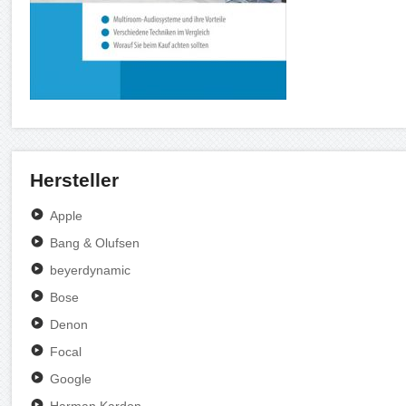
Hersteller
Apple
Bang & Olufsen
beyerdynamic
Bose
Denon
Focal
Google