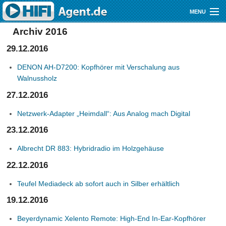
Direkt zum Inhalt
MENU
Archiv 2016
Gutscheine
29.12.2016
Audio
DENON AH-D7200: Kopfhörer mit Verschalung aus
Video
Walnussholz
27.12.2016
Mobile
Netzwerk-Adapter „Heimdall“: Aus Analog mach Digital
Shop
23.12.2016
Albrecht DR 883: Hybridradio im Holzgehäuse
22.12.2016
Teufel Mediadeck ab sofort auch in Silber erhältlich
19.12.2016
Beyerdynamic Xelento Remote: High-End In-Ear-Kopfhörer