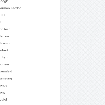
oogle
arman Kardon
HTC
LG
ogitech
edion
icrosoft
ubert
nkyo
ioneer
aumfeld
amsung
onos
ony
eufel