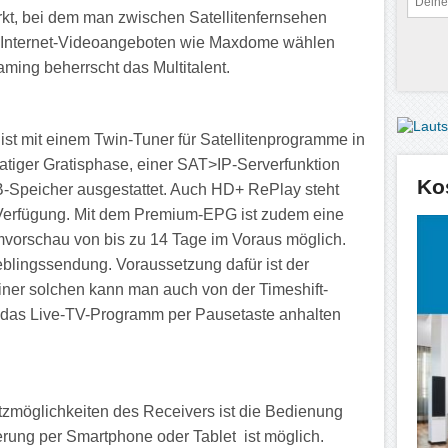
kt, bei dem man zwischen Satellitenfernsehen
Internet-Videoangeboten wie Maxdome wählen
ing beherrscht das Multitalent.
t mit einem Twin-Tuner für Satellitenprogramme in
tiger Gratisphase, einer SAT>IP-Serverfunktion
Ko
-Speicher ausgestattet. Auch HD+ RePlay steht
 Verfügung. Mit dem Premium-EPG ist zudem eine
mmvorschau von bis zu 14 Tage im Voraus möglich.
eblingssendung. Voraussetzung dafür ist der
einer solchen kann man auch von der Timeshift-
das Live-TV-Programm per Pausetaste anhalten
atzmöglichkeiten des Receivers ist die Bedienung
erung per Smartphone oder Tablet
ist möglich.