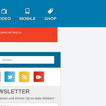
VIDEO
MOBILE
SHOP
yland.net/:/tmp/) in
×
WSLETTER
eren und immer Up-to-date bleiben!