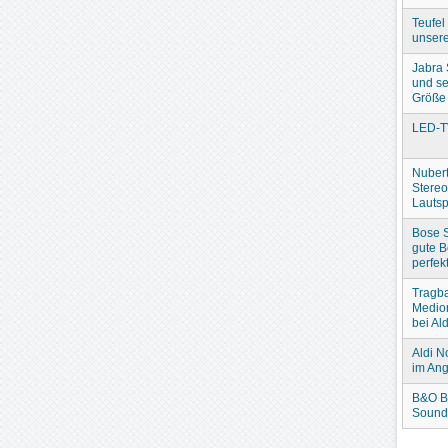
Teufel
unser
Jabra
und se
Größe
LED-T
Nubert
Stere
Lautsp
Bose S
gute B
perfek
Tragba
Medio
bei Ald
Aldi N
im An
B&O B
Sound