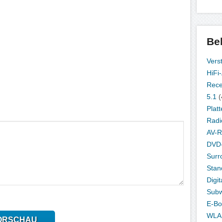
Be
Vers
HiFi
Rece
5.1
(
Platt
Radi
AV-R
DVD-
Surr
Stan
Digit
Subw
E-Bo
WLA
ORSCHAU