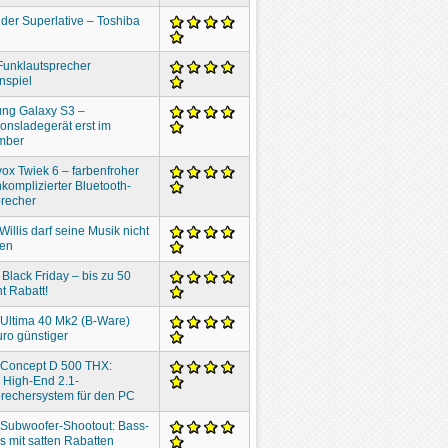
der Superlative – Toshiba
Funklautsprecher
nspiel
ng Galaxy S3 –
ionsladegerät erst im
mber
ox Twiek 6 – farbenfroher
komplizierter Bluetooth-
recher
Willis darf seine Musik nicht
ben
 Black Friday – bis zu 50
t Rabatt!
 Ultima 40 Mk2 (B-Ware)
ro günstiger
 Concept D 500 THX:
 High-End 2.1-
rechersystem für den PC
 Subwoofer-Shootout: Bass-
 mit satten Rabatten