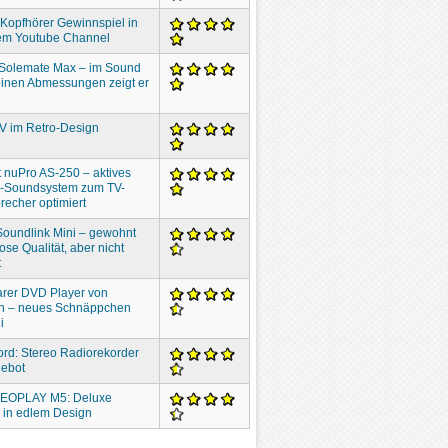
 Kopfhörer Gewinnspiel in
em Youtube Channel
 Solemate Max – im Sound
inen Abmessungen zeigt er
V im Retro-Design
 nuPro AS-250 – aktives
o-Soundsystem zum TV-
recher optimiert
oundlink Mini – gewohnt
ose Qualität, aber nicht
t
rer DVD Player von
n – neues Schnäppchen
i
ord: Stereo Radiorekorder
gebot
EOPLAY M5: Deluxe
 in edlem Design