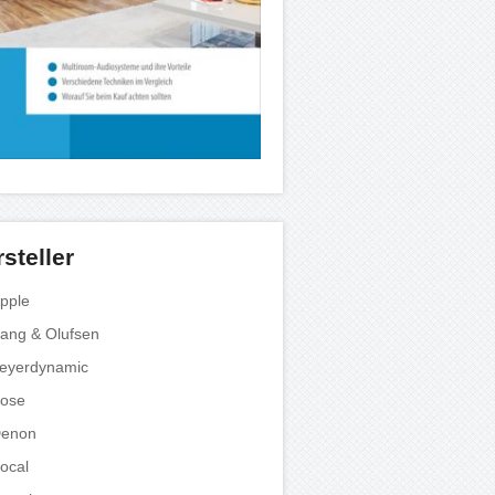
steller
pple
ang & Olufsen
eyerdynamic
ose
enon
ocal