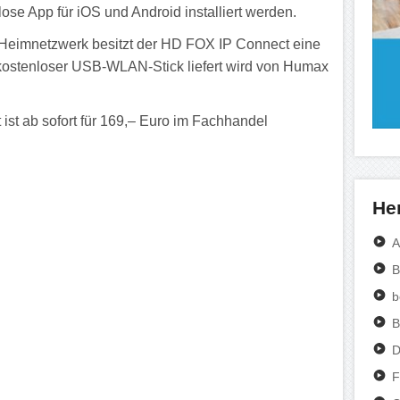
lose App für iOS und Android installiert werden.
s Heimnetzwerk besitzt der HD FOX IP Connect eine
n kostenloser USB-WLAN-Stick liefert wird von Humax
t ab sofort für 169,– Euro im Fachhandel
Her
A
B
b
B
D
F