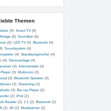
liebte Themen
tärker
(9)
Smart-TV
(8)
-Anlage
(8)
Soundbar
(6)
iver
(6)
LED-TV
(5)
Bluetooth
(4)
4)
Soundsystem
(4)
enspieler
(4)
Standlautsprecher
(4)
o
(4)
Stereoanlage
(4)
eceiver
(4)
Internetradio
(4)
Player
(3)
Multiroom
(3)
ound
(3)
Bluetooth-Speaker
(3)
dboxen
(3)
Streaming
(3)
alradio
(3)
Blu-ray Player
(2)
oofer
(2)
iPod
(2)
ok-Reader
(2)
2.1
(2)
Bluetooth
(2)
N
(2)
4K
(2)
Musikserver
(2)