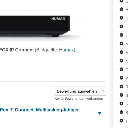
G
H
L
M
FOX IP Connect
(Bildquelle:
Humax
)
M
N
O
P
R
S
Keine Bewertungen vorhanden
S
ox IP Connect: Multitasking-fähiger
S
T