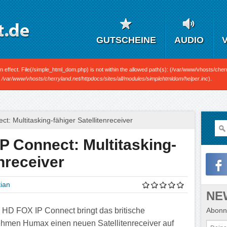
GUTSCHEINE
AUDIO
n in effect. File(/simple_html_dom.php) is not within the allowed path(s): (/var/www/vhosts/cherr
n
/var/www/vhosts/cherryland.net/httpdocs/sites/all/modules/simplehtmldom/helper.inc
).
: Multitasking-fähiger Satellitenreceiver
 Connect: Multitasking-
enreceiver
ian
NE
Abonni
 HD FOX IP Connect bringt das britische
hmen Humax einen neuen Satellitenreceiver auf