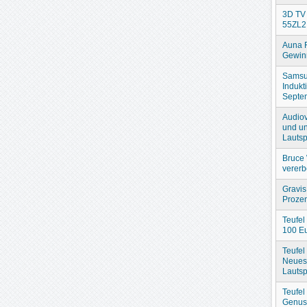
3D TV 
55ZL2
Auna 
Gewin
Samsu
Indukt
Septe
Audiov
und un
Lautsp
Bruce 
verer
Gravis
Prozen
Teufel
100 Eu
Teufel
Neues
Lautsp
Teufel
Genuss