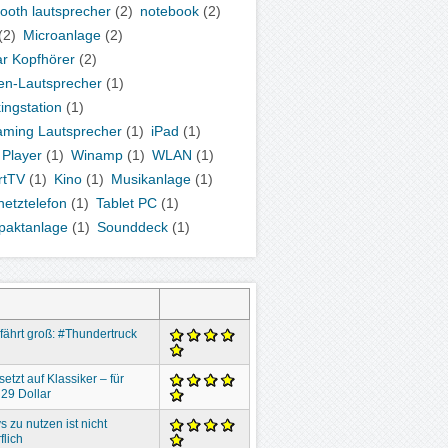
tooth lautsprecher
(2)
notebook
(2)
(2)
Microanlage
(2)
ar Kopfhörer
(2)
en-Lautsprecher
(1)
ingstation
(1)
aming Lautsprecher
(1)
iPad
(1)
Player
(1)
Winamp
(1)
WLAN
(1)
rtTV
(1)
Kino
(1)
Musikanlage
(1)
netztelefon
(1)
Tablet PC
(1)
aktanlage
(1)
Sounddeck
(1)
 fährt groß: #Thundertruck
setzt auf Klassiker – für
29 Dollar
s zu nutzen ist nicht
flich