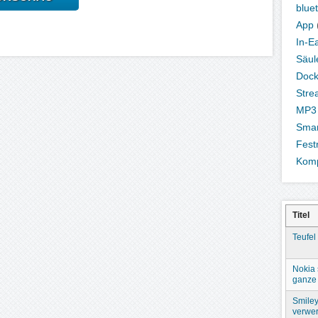
blue
App
In-E
Säul
Dock
Stre
MP3 
Sma
Fest
Komp
Titel
Teufel
Nokia 
ganze 
Smiley
verwer