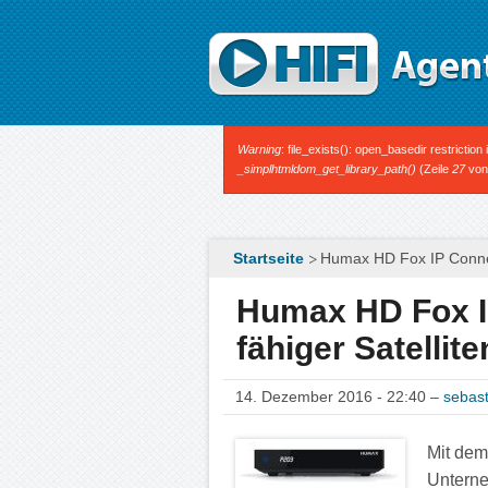
Direkt zum Inhalt
Fehlermeldung
Warning
: file_exists(): open_basedir restrictio
_simplhtmldom_get_library_path()
(Zeile
27
vo
Startseite
Humax HD Fox IP Connect
Humax HD Fox IP
fähiger Satellit
14. Dezember 2016 - 22:40 –
sebast
Mit dem
Unterne