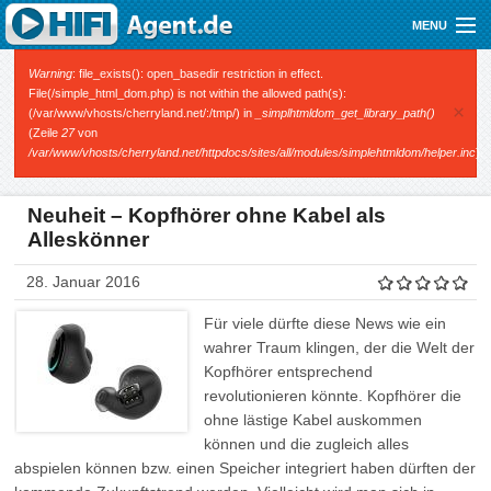
Direkt zum Inhalt
MENU
Gutscheine
Fehlermeldung
Warning
: file_exists(): open_basedir restriction in effect.
File(/simple_html_dom.php) is not within the allowed path(s):
×
(/var/www/vhosts/cherryland.net/:/tmp/) in
_simplhtmldom_get_library_path()
Audio
(Zeile
27
von
/var/www/vhosts/cherryland.net/httpdocs/sites/all/modules/simplehtmldom/helper.inc
).
Video
Mobile
Neuheit – Kopfhörer ohne Kabel als
Alleskönner
Shop
28. Januar 2016
Für viele dürfte diese News wie ein
wahrer Traum klingen, der die Welt der
Kopfhörer entsprechend
revolutionieren könnte. Kopfhörer die
ohne lästige Kabel auskommen
können und die zugleich alles
abspielen können bzw. einen Speicher integriert haben dürften der