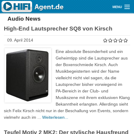
Direkt zum Inhalt
MENU
Audio News
Gutscheine
High-End Lautsprecher SQ8 von Kirsch
Audio
09. April 2014
Video
Eine absolute Besonderheit und ein
Mobile
Geheimtipp sind die Lautsprecher aus
der Boxenschmiede Kirsch. Auch
Shop
Musikbegeisterten wird der Name
vielleicht nicht viel sagen, da die
Lautsprecher bisher vorwiegend im
PA-Bereich in der Club- und
Musikszene mit ihrem exklusiven Klang
Bekanntheit erlangten. Allerdings sieht
sich Felix Kirsch nicht nur in der Beschallung von Events, sondern
vielmehr auch im ...
Weiterlesen...
Teufel Motiv 2 MK2: Der stylische Hausfreund