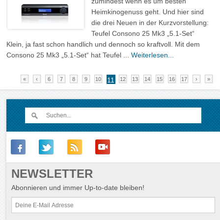
zumindest wenn es um besten
Heimkinogenuss geht. Und hier sind
die drei Neuen in der Kurzvorstellung:
Teufel Consono 25 Mk3 „5.1-Set“
Klein, ja fast schon handlich und dennoch so kraftvoll. Mit dem
Consono 25 Mk3 „5.1-Set“ hat Teufel ...
Weiterlesen...
«
‹
6
7
8
9
10
11
12
13
14
15
16
17
›
»
NEWSLETTER
Abonnieren und immer Up-to-date bleiben!