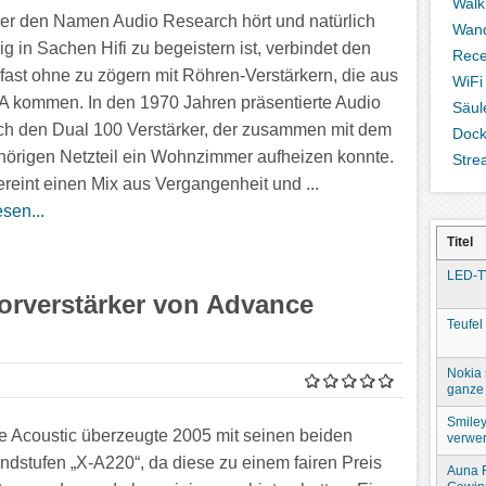
Wal
der den Namen Audio Research hört und natürlich
Wand
g in Sachen Hifi zu begeistern ist, verbindet den
Rece
ast ohne zu zögern mit Röhren-Verstärkern, die aus
WiFi
 kommen. In den 1970 Jahren präsentierte Audio
Säul
h den Dual 100 Verstärker, der zusammen mit dem
Dock
örigen Netzteil ein Wohnzimmer aufheizen konnte.
Stre
reint einen Mix aus Vergangenheit und ...
sen...
Titel
LED-T
orverstärker von Advance
Teufel
Nokia 
ganze 
Smiley
 Acoustic überzeugte 2005 mit seinen beiden
verwer
dstufen „X-A220“, da diese zu einem fairen Preis
Auna 