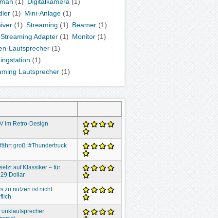
kman
(1)
Digitalkamera
(1)
ler
(1)
Mini-Anlage
(1)
iver
(1)
Streaming
(1)
Beamer
(1)
 Streaming Adapter
(1)
Monitor
(1)
en-Lautsprecher
(1)
ingstation
(1)
aming Lautsprecher
(1)
V im Retro-Design
 fährt groß: #Thundertruck
setzt auf Klassiker – für
29 Dollar
s zu nutzen ist nicht
flich
Funklautsprecher