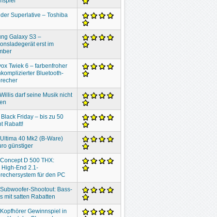
nspiel
der Superlative – Toshiba
ng Galaxy S3 –
ionsladegerät erst im
mber
ox Twiek 6 – farbenfroher
komplizierter Bluetooth-
recher
Willis darf seine Musik nicht
ben
 Black Friday – bis zu 50
t Rabatt!
 Ultima 40 Mk2 (B-Ware)
ro günstiger
 Concept D 500 THX:
 High-End 2.1-
rechersystem für den PC
 Subwoofer-Shootout: Bass-
 mit satten Rabatten
 Kopfhörer Gewinnspiel in