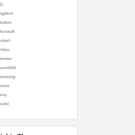
LG
ogitech
edion
icrosoft
ubert
nkyo
ioneer
aumfeld
amsung
onos
ony
eufel