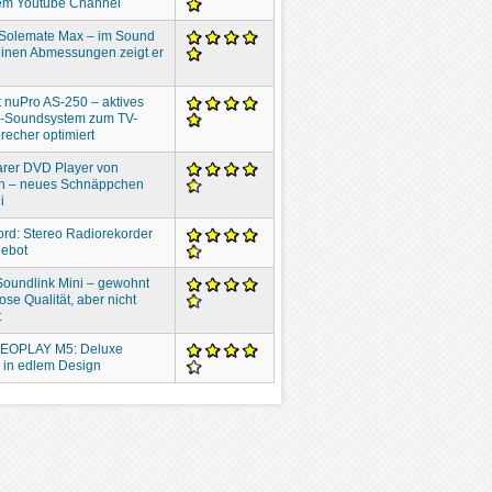
em Youtube Channel
 Solemate Max – im Sound
inen Abmessungen zeigt er
 nuPro AS-250 – aktives
o-Soundsystem zum TV-
recher optimiert
rer DVD Player von
n – neues Schnäppchen
i
ord: Stereo Radiorekorder
gebot
oundlink Mini – gewohnt
ose Qualität, aber nicht
t
EOPLAY M5: Deluxe
 in edlem Design