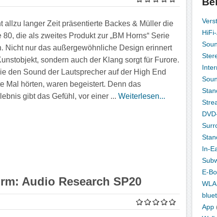
Be
Vers
t allzu langer Zeit präsentierte Backes & Müller die
HiFi
 80, die als zweites Produkt zur „BM Horns“ Serie
Sou
. Nicht nur das außergewöhnliche Design erinnert
Ster
Kunstobjekt, sondern auch der Klang sorgt für Furore.
Inte
die den Sound der Lautsprecher auf der High End
Sou
te Mal hörten, waren begeistert. Denn das
Stan
ebnis gibt das Gefühl, vor einer ...
Weiterlesen...
Stre
DVD-
Surr
Stan
In-E
Subw
E-Bo
Form: Audio Research SP20
WLA
blue
App