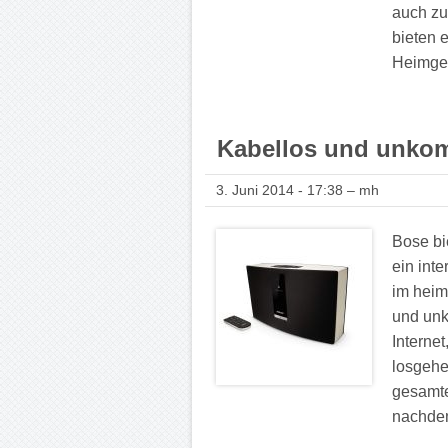
auch zu
bieten 
Heimgeb
Kabellos und unkom
3. Juni 2014 - 17:38 – mh
Bose bi
ein int
im heim
und unk
Interne
losgehe
gesamte
nachdem