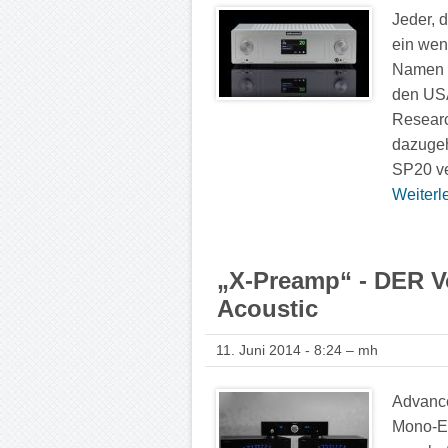
Jeder, 
ein weni
Namen f
den USA
Researc
dazugeh
SP20 ve
Weiterle
„X-Preamp“ - DER V
Acoustic
11. Juni 2014 - 8:24 – mh
Advance
Mono-En