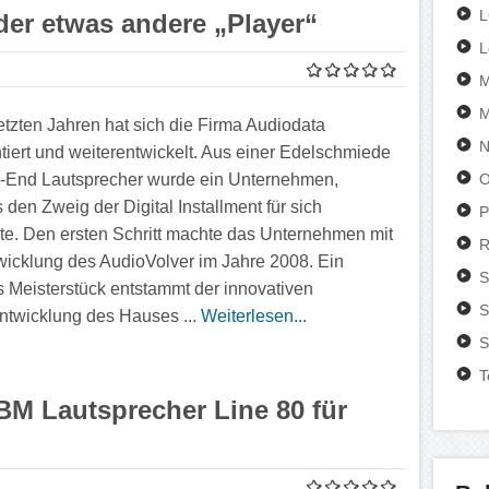
der etwas andere „Player“
L
M
M
letzten Jahren hat sich die Firma Audiodata
N
tiert und weiterentwickelt. Aus einer Edelschmiede
O
h-End Lautsprecher wurde ein Unternehmen,
 den Zweig der Digital Installment für sich
P
te. Den ersten Schritt machte das Unternehmen mit
R
wicklung des AudioVolver im Jahre 2008. Ein
S
s Meisterstück entstammt der innovativen
S
ntwicklung des Hauses ...
Weiterlesen...
S
T
BM Lautsprecher Line 80 für