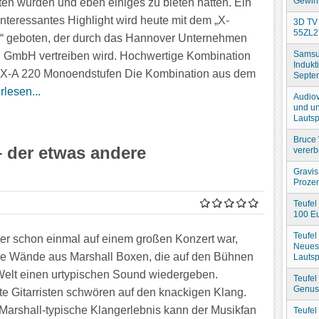
Gewin
en wurden und eben einiges zu bieten hatten. Ein
interessantes Highlight wird heute mit dem „X-
3D TV 
55ZL2
 geboten, der durch das Hannover Unternehmen
Samsu
 GmbH vertreiben wird. Hochwertige Kombination
Indukt
 X-A 220 Monoendstufen Die Kombination aus dem
Septe
rlesen...
Audiov
und un
Lautsp
Bruce 
 der etwas andere
verer
Gravis
Prozen
Teufel
100 Eu
Teufel
der schon einmal auf einem großen Konzert war,
Neues
ie Wände aus Marshall Boxen, die auf den Bühnen
Lautsp
Welt einen urtypischen Sound wiedergeben.
Teufel
Genuss
e Gitarristen schwören auf den knackigen Klang.
Marshall-typische Klangerlebnis kann der Musikfan
Teufel