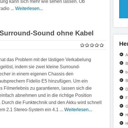
tung kann sich mehr wie sehen lassen. Ob
radio ...
Weiterlesen...
 – Surround-Sound ohne Kabel
Her
A
 hat das Problem mit der lästigen Verkabelung
B
 gelöst, indem sie zwei kleine Surround-
b
echer in einem eigenen Chassis den
B
autsprechern Fidelio E5 hinzufügen. Um ein
s Filmerlebnis zu garantieren, lassen sich die
D
einfach abnehmen und in die richtige Position
F
. Durch die Funktechnik und den Akku wird schnell
G
em 2.1 Stereo-System ein 4.1 ...
Weiterlesen...
H