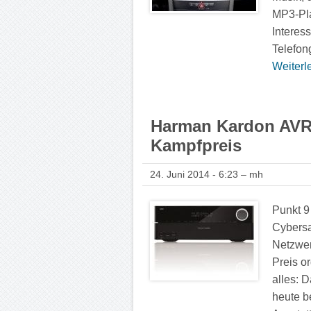
MP3-Pla
Interess
Telefon
Weiterle
Harman Kardon AVR 
Kampfpreis
24. Juni 2014 - 6:23 – mh
Punkt 9
Cybersa
Netzwer
Preis o
alles: 
heute b