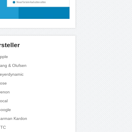
steller
pple
ang & Olufsen
eyerdynamic
ose
enon
ocal
oogle
arman Kardon
HTC