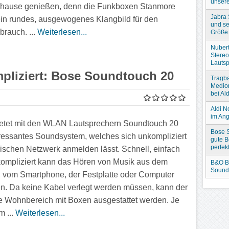
unser
hause genießen, denn die Funkboxen Stanmore
Jabra
ein rundes, ausgewogenes Klangbild für den
und se
rauch. ...
Weiterlesen...
Größe
Nubert
Stere
Lautsp
pliziert: Bose Soundtouch 20
Tragba
Medio
bei Ald
Aldi N
im An
etet mit den WLAN Lautsprechern Soundtouch 20
Bose S
eressantes Soundsystem, welches sich unkompliziert
gute B
perfek
ischen Netzwerk anmelden lässt. Schnell, einfach
ompliziert kann das Hören von Musik aus dem
B&O B
Sound
t, vom Smartphone, der Festplatte oder Computer
n. Da keine Kabel verlegt werden müssen, kann der
 Wohnbereich mit Boxen ausgestattet werden. Je
 ...
Weiterlesen...