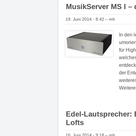
MusikServer MS I – 
19. Juni 2014 - 8:42 – mh
In den 
umorien
für Hig
welches
entdeck
der Ent
weitere
Weitere
Edel-Lautsprecher: 
Lofts
16. Juni 2014 - 9:18 – mh