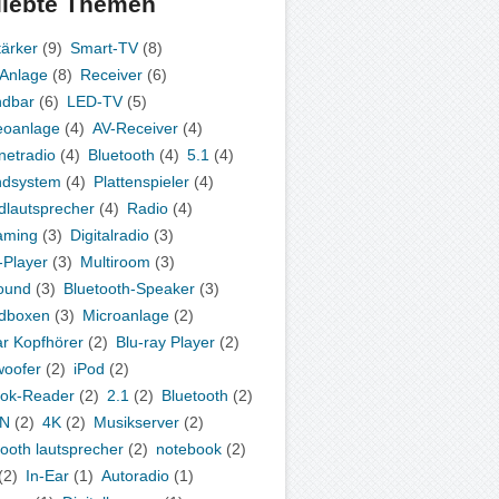
liebte Themen
tärker
(9)
Smart-TV
(8)
-Anlage
(8)
Receiver
(6)
ndbar
(6)
LED-TV
(5)
eoanlage
(4)
AV-Receiver
(4)
rnetradio
(4)
Bluetooth
(4)
5.1
(4)
ndsystem
(4)
Plattenspieler
(4)
dlautsprecher
(4)
Radio
(4)
aming
(3)
Digitalradio
(3)
Player
(3)
Multiroom
(3)
ound
(3)
Bluetooth-Speaker
(3)
dboxen
(3)
Microanlage
(2)
ar Kopfhörer
(2)
Blu-ray Player
(2)
oofer
(2)
iPod
(2)
ok-Reader
(2)
2.1
(2)
Bluetooth
(2)
N
(2)
4K
(2)
Musikserver
(2)
tooth lautsprecher
(2)
notebook
(2)
(2)
In-Ear
(1)
Autoradio
(1)