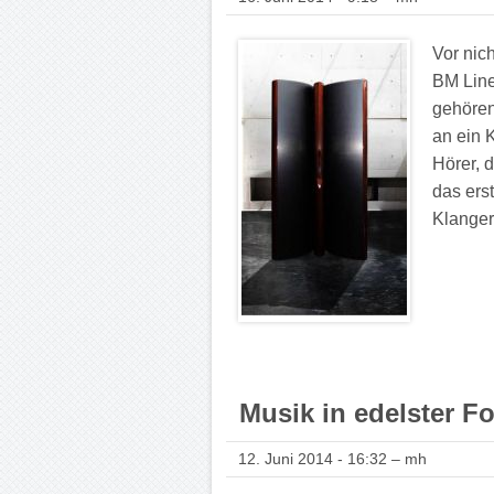
Vor nich
BM Line
gehören
an ein 
Hörer, 
das ers
Klangerl
Musik in edelster 
12. Juni 2014 - 16:32 – mh