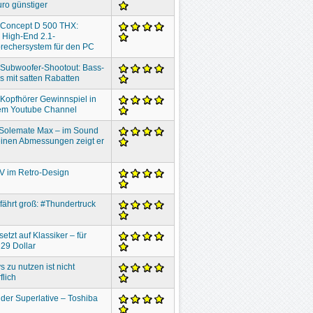
ro günstiger
 Concept D 500 THX:
 High-End 2.1-
rechersystem für den PC
 Subwoofer-Shootout: Bass-
 mit satten Rabatten
 Kopfhörer Gewinnspiel in
em Youtube Channel
 Solemate Max – im Sound
inen Abmessungen zeigt er
V im Retro-Design
 fährt groß: #Thundertruck
setzt auf Klassiker – für
29 Dollar
s zu nutzen ist nicht
flich
der Superlative – Toshiba