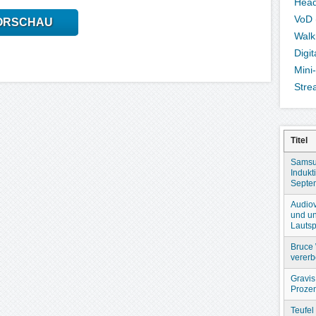
Hea
VoD
ORSCHAU
Wal
Digi
Mini
Stre
Titel
Samsu
Indukt
Septe
Audiov
und un
Lautsp
Bruce 
verer
Gravis
Prozen
Teufel