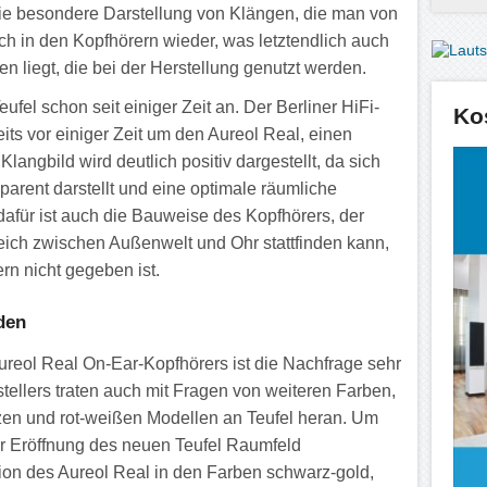
ie besondere Darstellung von Klängen, die man von
uch in den Kopfhörern wieder, was letztendlich auch
liegt, die bei der Herstellung genutzt werden.
fel schon seit einiger Zeit an. Der Berliner HiFi-
Ko
eits vor einiger Zeit um den Aureol Real, einen
Klangbild wird deutlich positiv dargestellt, da sich
parent darstellt und eine optimale räumliche
dafür ist auch die Bauweise des Kopfhörers, der
leich zwischen Außenwelt und Ohr stattfinden kann,
n nicht gegeben ist.
den
ureol Real On-Ear-Kopfhörers ist die Nachfrage sehr
ellers traten auch mit Fragen von weiteren Farben,
en und rot-weißen Modellen an Teufel heran. Um
ur Eröffnung des neuen Teufel Raumfeld
tion des Aureol Real in den Farben schwarz-gold,