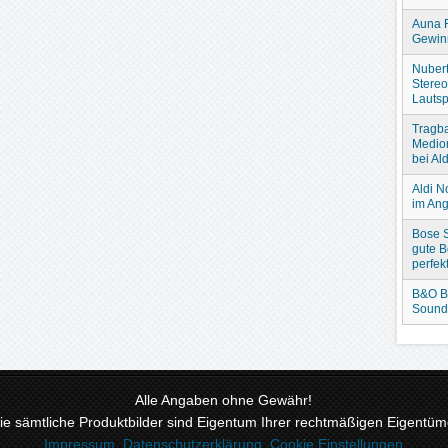
Auna 
Gewin
Nubert
Stere
Lautsp
Tragba
Medio
bei Ald
Aldi N
im An
Bose S
gute B
perfek
B&O B
Sound
Alle Angaben ohne Gewähr!
 sämtliche Produktbilder sind Eigentum Ihrer rechtmäßigen Eigentüme
Impressum
,
Datenschutzerklärung
,
Cookie Einstellungen