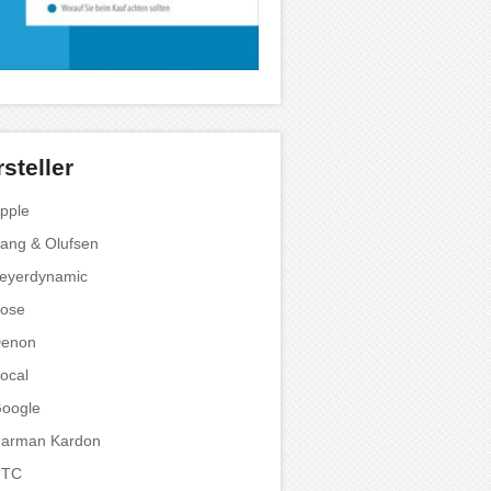
steller
pple
ang & Olufsen
eyerdynamic
ose
enon
ocal
oogle
arman Kardon
HTC