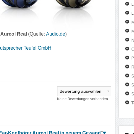
L
M
M
 Aureol Real
(Quelle:
Audio.de
)
N
O
P
R
S
S
S
Keine Bewertungen vorhanden
T
-Ear-Kopfhörer Aureol Real in neuem Gewand
”