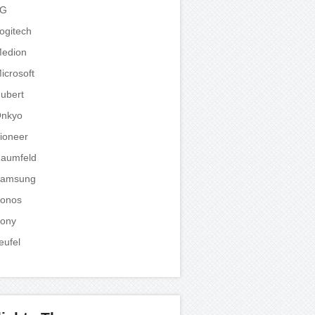
LG
ogitech
edion
icrosoft
ubert
nkyo
ioneer
aumfeld
amsung
onos
ony
eufel