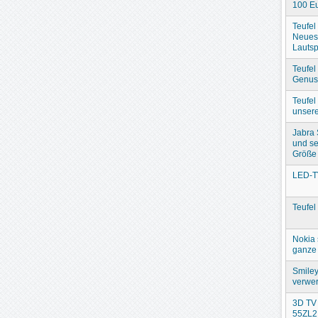
100 Eu
Teufel
Neues
Lautsp
Teufel
Genuss
Teufel
unser
Jabra
und se
Größe
LED-T
Teufel
Nokia 
ganze 
Smiley
verwer
3D TV 
55ZL2