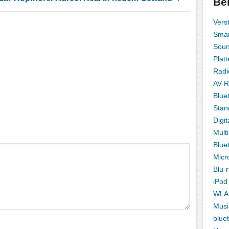
Be
Vers
Smar
Sou
Platt
Radi
AV-R
Blue
Stan
Digit
Mult
Blue
Micr
Blu-
iPod
WLA
Musi
blue