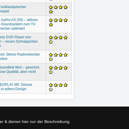
Funklautsprecher
nspiel
 nuPro AS-250 – aktives
o-Soundsystem zum TV-
recher optimiert
rer DVD Player von
n – neues Schnäppchen
i
ord: Stereo Radiorekorder
gebot
oundlink Mini – gewohnt
ose Qualität, aber nicht
t
EOPLAY M5: Deluxe
 in edlem Design
r & dienen hier nur der Beschreibung.