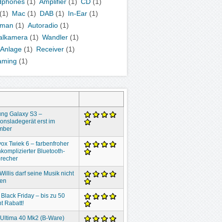
dphones
(1)
Amplifier
(1)
CD
(1)
(1)
Mac
(1)
DAB
(1)
In-Ear
(1)
kman
(1)
Autoradio
(1)
talkamera
(1)
Wandler
(1)
-Anlage
(1)
Receiver
(1)
aming
(1)
ng Galaxy S3 –
ionsladegerät erst im
mber
ox Twiek 6 – farbenfroher
komplizierter Bluetooth-
recher
Willis darf seine Musik nicht
ben
 Black Friday – bis zu 50
t Rabatt!
 Ultima 40 Mk2 (B-Ware)