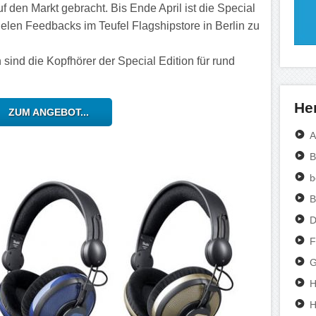
f den Markt gebracht. Bis Ende April ist die Special
ielen Feedbacks im Teufel Flagshipstore in Berlin zu
ind die Kopfhörer der Special Edition für rund
Her
ZUM ANGEBOT...
A
B
b
B
D
F
G
H