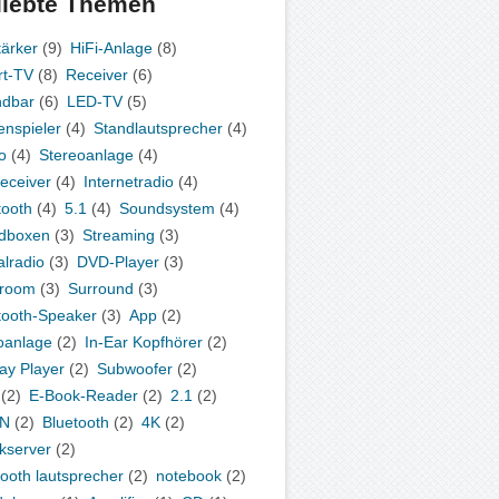
liebte Themen
tärker
(9)
HiFi-Anlage
(8)
t-TV
(8)
Receiver
(6)
ndbar
(6)
LED-TV
(5)
enspieler
(4)
Standlautsprecher
(4)
o
(4)
Stereoanlage
(4)
eceiver
(4)
Internetradio
(4)
tooth
(4)
5.1
(4)
Soundsystem
(4)
dboxen
(3)
Streaming
(3)
alradio
(3)
DVD-Player
(3)
iroom
(3)
Surround
(3)
tooth-Speaker
(3)
App
(2)
oanlage
(2)
In-Ear Kopfhörer
(2)
ray Player
(2)
Subwoofer
(2)
(2)
E-Book-Reader
(2)
2.1
(2)
N
(2)
Bluetooth
(2)
4K
(2)
kserver
(2)
tooth lautsprecher
(2)
notebook
(2)