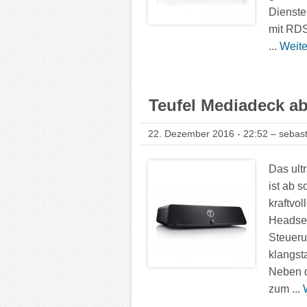
Dienste
mit RDS
...
Weite
Teufel Mediadeck ab 
22. Dezember 2016 - 22:52 – sebast
Das ult
ist ab s
kraftvo
Headset
Steueru
klangst
Neben 
zum ...