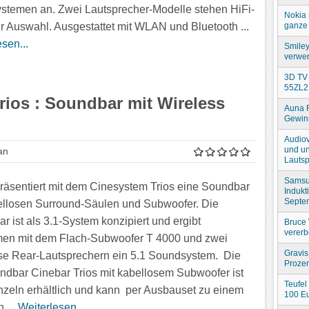
stemen an. Zwei Lautsprecher-Modelle stehen HiFi-
Nokia 
ganze 
r Auswahl. Ausgestattet mit WLAN und Bluetooth ...
sen...
Smiley
verwer
3D TV 
55ZL2
rios : Soundbar mit Wireless
Auna 
Gewin
Audiov
und un
an
Lautsp
Samsu
präsentiert mit dem Cinesystem Trios eine Soundbar
Indukt
Septe
ellosen Surround-Säulen und Subwoofer. Die
r ist als 3.1-System konzipiert und ergibt
Bruce 
verer
en mit dem Flach-Subwoofer T 4000 und zwei
Gravis
se Rear-Lautsprechern ein 5.1 Soundsystem. Die
Prozen
ndbar Cinebar Trios mit kabellosem Subwoofer ist
Teufel
nzeln erhältlich und kann per Ausbauset zu einem
100 Eu
 ...
Weiterlesen...