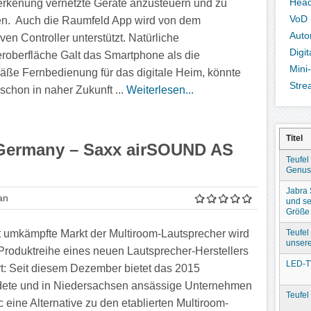
Hea
rkenung vernetzte Geräte anzusteuern und zu
VoD
n. Auch die Raumfeld App wird von dem
Auto
ven Controller unterstützt. Natürliche
Digi
roberfläche Galt das Smartphone als die
Mini
äße Fernbedienung für das digitale Heim, könnte
Stre
schon in naher Zukunft ...
Weiterlesen...
Titel
 Germany – Saxx airSOUND AS
Teufel
Genuss
Jabra
an
und se
Größe
Teufel
t umkämpfte Markt der Multiroom-Lautsprecher wird
unser
Produktreihe eines neuen Lautsprecher-Herstellers
LED-T
rt: Seit diesem Dezember bietet das 2015
ete und in Niedersachsen ansässige Unternehmen
Teufel
 eine Alternative zu den etablierten Multiroom-