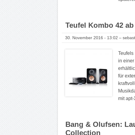
Teufel Kombo 42 ab 
30. November 2016 - 13:02 – sebast
Teufels
in eine
erhältl
für exte
kraftvo
Musikda
mit apt-
Bang & Olufsen: La
Collection