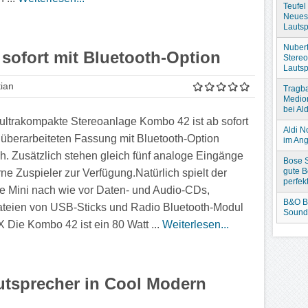
Teufel
Neues
Lautsp
Nubert
sofort mit Bluetooth-Option
Stere
Lautsp
ian
Tragba
Medio
bei Ald
 ultrakompakte Stereoanlage Kombo 42 ist ab sofort
Aldi N
r überarbeiteten Fassung mit Bluetooth-Option
im An
ich. Zusätzlich stehen gleich fünf analoge Eingänge
Bose S
gute B
rne Zuspieler zur Verfügung.Natürlich spielt der
perfek
lle Mini nach wie vor Daten- und Audio-CDs,
B&O B
teien von USB-Sticks und Radio Bluetooth-Modul
Sound
X Die Kombo 42 ist ein 80 Watt ...
Weiterlesen...
utsprecher in Cool Modern