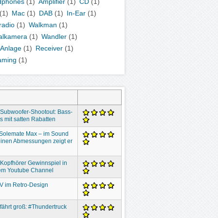
dphones
(1)
Amplifier
(1)
CD
(1)
(1)
Mac
(1)
DAB
(1)
In-Ear
(1)
radio
(1)
Walkman
(1)
talkamera
(1)
Wandler
(1)
-Anlage
(1)
Receiver
(1)
aming
(1)
 Subwoofer-Shootout: Bass-
 mit satten Rabatten
 Solemate Max – im Sound
inen Abmessungen zeigt er
 Kopfhörer Gewinnspiel in
em Youtube Channel
V im Retro-Design
 fährt groß: #Thundertruck