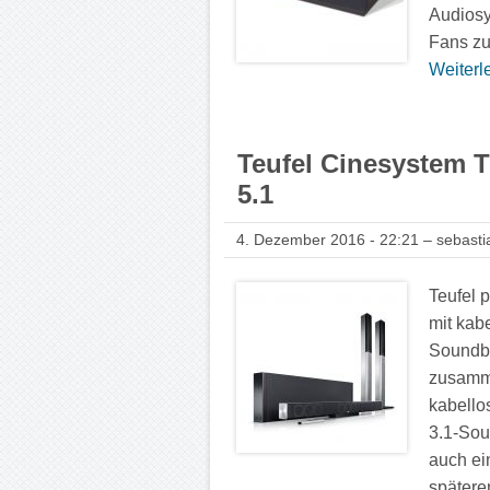
Audiosy
Fans zu
Weiterle
Teufel Cinesystem T
5.1
4. Dezember 2016 - 22:21 – sebasti
Teufel 
mit kab
Soundba
zusamm
kabello
3.1-Sou
auch ei
späteren