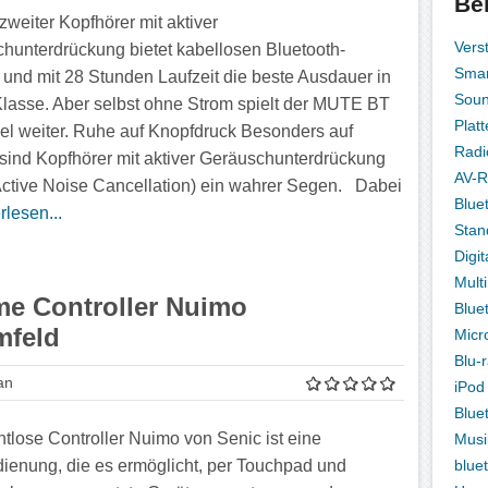
Be
zweiter Kopfhörer mit aktiver
Vers
hunterdrückung bietet kabellosen Bluetooth-
Smar
 und mit 28 Stunden Laufzeit die beste Ausdauer in
Sou
Klasse. Aber selbst ohne Strom spielt der MUTE BT
Platt
el weiter. Ruhe auf Knopfdruck Besonders auf
Radi
sind Kopfhörer mit aktiver Geräuschunterdrückung
AV-R
ctive Noise Cancellation) ein wahrer Segen. Dabei
Blue
rlesen...
Stan
Digit
Mult
me Controller Nuimo
Blue
mfeld
Micr
Blu-
an
iPod
Blue
htlose Controller Nuimo von Senic ist eine
Musi
blue
ienung, die es ermöglicht, per Touchpad und