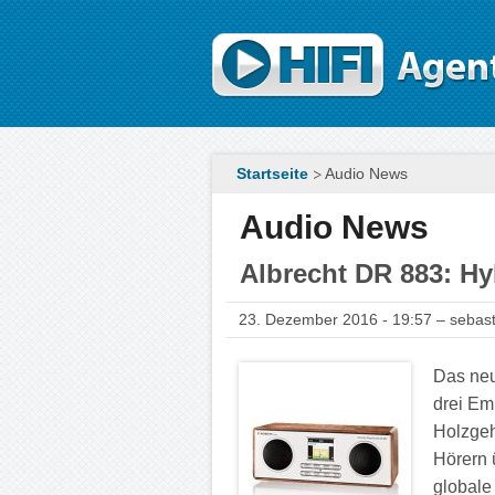
Direkt zum Inhalt
Startseite
Audio News
Audio News
Albrecht DR 883: H
23. Dezember 2016 - 19:57 – sebast
Das neu
drei Em
Holzge
Hörern 
globale