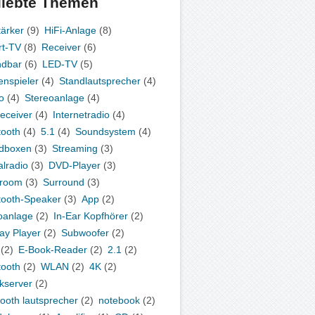
liebte Themen
tärker
(9)
HiFi-Anlage
(8)
t-TV
(8)
Receiver
(6)
ndbar
(6)
LED-TV
(5)
enspieler
(4)
Standlautsprecher
(4)
o
(4)
Stereoanlage
(4)
eceiver
(4)
Internetradio
(4)
tooth
(4)
5.1
(4)
Soundsystem
(4)
dboxen
(3)
Streaming
(3)
alradio
(3)
DVD-Player
(3)
iroom
(3)
Surround
(3)
tooth-Speaker
(3)
App
(2)
oanlage
(2)
In-Ear Kopfhörer
(2)
ray Player
(2)
Subwoofer
(2)
(2)
E-Book-Reader
(2)
2.1
(2)
tooth
(2)
WLAN
(2)
4K
(2)
kserver
(2)
tooth lautsprecher
(2)
notebook
(2)