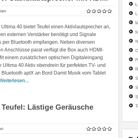
ian
L
M
 Ultima 40 bietet Teufel einen Aktivlautsprecher an,
M
nen externen Verstärker benötigt und Signale
N
s per Bluetooth empfangen. Neben diversen
n Anschlüsse parat verfügt die Box auch HDMI-
O
it einem zusätzlichen optischen Digitaleingang
P
ie Ultima 40 Aktiv obendrein für perfekten TV- und
R
. Bluetooth aptX an Bord Damit Musik vom Tablet
S
Weiterlesen...
S
S
Teufel: Lästige Geräusche
T
an