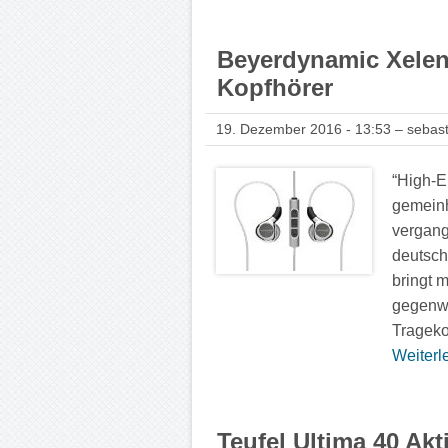
Beyerdynamic Xelen
Kopfhörer
19. Dezember 2016 - 13:53 – sebast
“High-E
gemeinh
vergang
deutsch
bringt 
gegenwä
Tragekom
Weiterle
Teufel Ultima 40 Ak