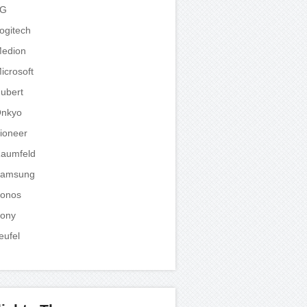
LG
ogitech
edion
icrosoft
ubert
nkyo
ioneer
aumfeld
amsung
onos
ony
eufel