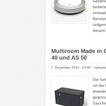
Gestene
bediene
innovati
Benutze
zeitgem
diesem 
Multiroom Made in
40 und AS 50
7. Dezember 2016 - 13:00 – sebasti
Der har
um die 
erweite
gegründ
SaxxTec