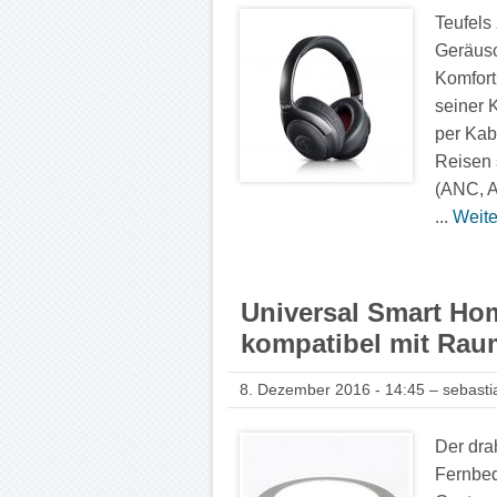
Teufels 
Geräusc
Komfort
seiner 
per Kab
Reisen 
(ANC, A
...
Weite
Universal Smart Ho
kompatibel mit Rau
8. Dezember 2016 - 14:45 – sebasti
Der dra
Fernbed