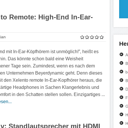
to Remote: High-End In-Ear-
ian
Her
nd mit In-Ear-Köpfhörern ist unmöglich!”, heißt es
A
in. Das könnte schon bald eine Weisheit
B
ener Tage sein. Zumindest, wenn es nach dem
b
en Unternehmen Beyerdynamic geht. Denn dieses
mit den Xelento remote In-Ear-Kopfhörer heraus, die
B
rtige Headphones in Sachen Klangerlebnis und
D
fort in den Schatten stellen sollen. Einzigartiges ...
F
sen...
G
H
tiv: Standlautsprecher mit HDMI