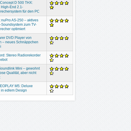
 Concept D 500 THX:
 High-End 2.1-
rechersystem für den PC
 nuPro AS-250 – aktives
o-Soundsystem zum TV-
recher optimiert
rer DVD Player von
n – neues Schnäppchen
i
ord: Stereo Radiorekorder
gebot
oundlink Mini – gewohnt
ose Qualität, aber nicht
t
EOPLAY M5: Deluxe
 in edlem Design