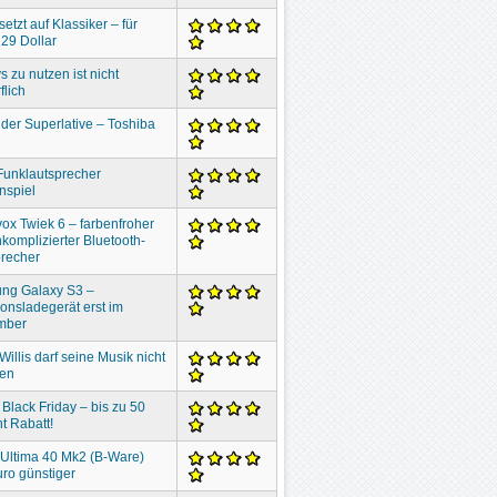
setzt auf Klassiker – für
29 Dollar
s zu nutzen ist nicht
flich
der Superlative – Toshiba
Funklautsprecher
nspiel
ox Twiek 6 – farbenfroher
komplizierter Bluetooth-
recher
ng Galaxy S3 –
ionsladegerät erst im
mber
Willis darf seine Musik nicht
ben
 Black Friday – bis zu 50
t Rabatt!
 Ultima 40 Mk2 (B-Ware)
ro günstiger