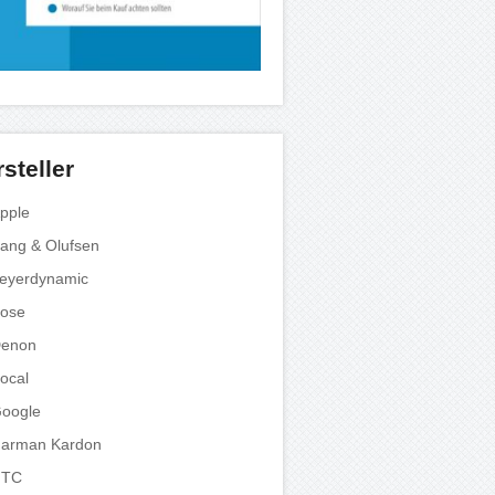
steller
pple
ang & Olufsen
eyerdynamic
ose
enon
ocal
oogle
arman Kardon
HTC