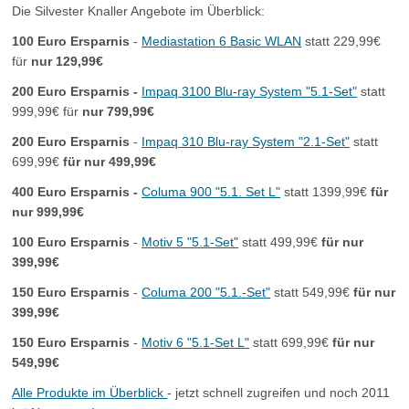
Die Silvester Knaller Angebote im Überblick:
100 Euro Ersparnis
-
Mediastation 6 Basic WLAN
statt 229,99€
für
nur 129,99€
200 Euro Ersparnis -
Impaq 3100 Blu-ray System "5.1-Set"
statt
999,99€ für
nur
799,99€
200 Euro Ersparnis
-
Impaq 310 Blu-ray System "2.1-Set"
statt
699,99€
für nur 499,99€
400 Euro Ersparnis -
Columa 900 "5.1. Set L"
statt 1399,99€
für
nur 999,99€
100 Euro Ersparnis
-
Motiv 5 "5.1-Set"
statt 499,99€
für nur
399,99€
150 Euro Ersparnis
-
Columa 200 "5.1.-Set"
statt 549,99€
für nur
399,99€
150 Euro Ersparnis
-
Motiv 6 "5.1-Set L"
statt 699,99€
für nur
549,99€
Alle Produkte im Überblick
- jetzt schnell zugreifen und noch 2011