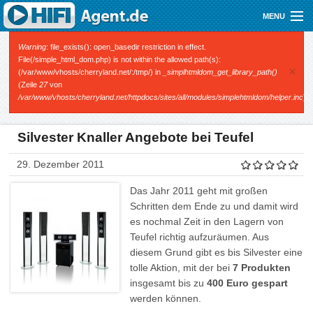
Direkt zum Inhalt
MENU
Gutscheine
Fehlermeldung
Warning
: file_exists(): open_basedir restriction in effect.
File(/simple_html_dom.php) is not within the allowed path(s):
×
(/var/www/vhosts/cherryland.net/:/tmp/) in
_simplhtmldom_get_library_path()
Audio
(Zeile
27
von
/var/www/vhosts/cherryland.net/httpdocs/sites/all/modules/simplehtmldom/helper.inc
).
Video
Mobile
Silvester Knaller Angebote bei Teufel
Shop
29. Dezember 2011
Das Jahr 2011 geht mit großen
Schritten dem Ende zu und damit wird
es nochmal Zeit in den Lagern von
Teufel richtig aufzuräumen. Aus
diesem Grund gibt es bis Silvester eine
tolle Aktion, mit der bei
7 Produkten
insgesamt bis zu
400 Euro gespart
werden können.