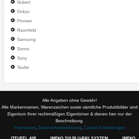
Nubert
Onkyo
Pioneer
Raumfeld
Samsung
Sonos
Sony
Teufel
Alle Angaben ohne Gewähr!
Alle Markennamen, Warenzeichen sowie sämtliche Produktbilder sind
Eigentum Ihrer rechtmäßigen Eigentümer & dienen hier nur der
Beschreibung.
Impressum
,
Datenschutzerklärung
,
Cookie Einstellungen
ITEUFEL AIR
IMPAQ 310 BLU-RAY SYSTEM
IMPAQ