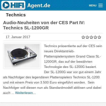
Direkt zum Inhalt
MENU
Technics
Gutscheine
Audio-Neuheiten von der CES Part IV:
Audio
Technics SL-1200GR
Video
17. Januar 2017
Mobile
Technics präsentierte auf der CES sein
neues Direktantrieb-
Shop
Plattenspielersystem Grand Class SL-
1200GR, das auf der bewährten
Technologie des SL-1200G basiert.
Der SL-1200G war vor gut einem Jahr
als Nachfolger des legendären Plattenspielers Technics SL-1200
und mit einem Preis von 3.500 Euro eingeführt worden. Sein
Nachfolger soll diesen nun als Standardmodell ablösen und dabei
auch ...
Weiterlesen...