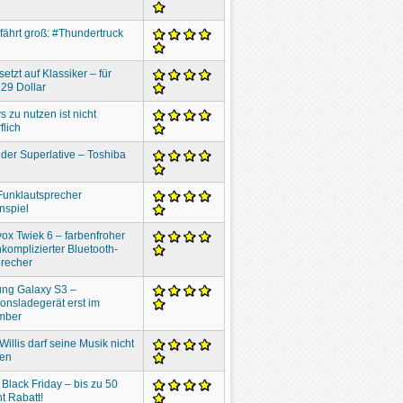
 fährt groß: #Thundertruck
setzt auf Klassiker – für
29 Dollar
s zu nutzen ist nicht
flich
der Superlative – Toshiba
Funklautsprecher
nspiel
ox Twiek 6 – farbenfroher
komplizierter Bluetooth-
recher
ng Galaxy S3 –
ionsladegerät erst im
mber
Willis darf seine Musik nicht
ben
 Black Friday – bis zu 50
t Rabatt!