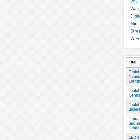
VoD
Wal
Digi
Mini
Stre
WiFi
Titel
Teufel
Neues
Lautsp
Teufel
Genuss
Teufel
unser
Jabra
und se
Größe
LED-T