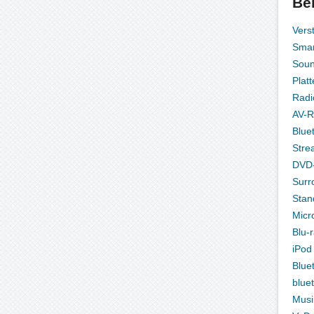
Be
Vers
Smar
Sou
Platt
Radi
AV-R
Blue
Stre
DVD-
Surr
Stan
Micr
Blu-
iPod
Blue
blue
Musi