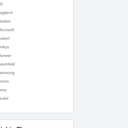
LG
ogitech
edion
icrosoft
ubert
nkyo
ioneer
aumfeld
amsung
onos
ony
eufel