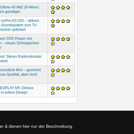
 Ultima 40 Mk2 (B-Ware)
ro günstiger
 nuPro AS-250 – aktives
o-Soundsystem zum TV-
recher optimiert
rer DVD Player von
n – neues Schnäppchen
i
ord: Stereo Radiorekorder
gebot
oundlink Mini – gewohnt
ose Qualität, aber nicht
t
EOPLAY M5: Deluxe
 in edlem Design
r & dienen hier nur der Beschreibung.