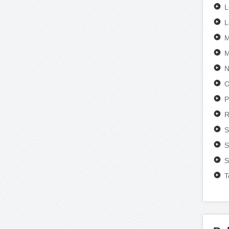
L
M
M
N
O
P
R
S
S
S
T