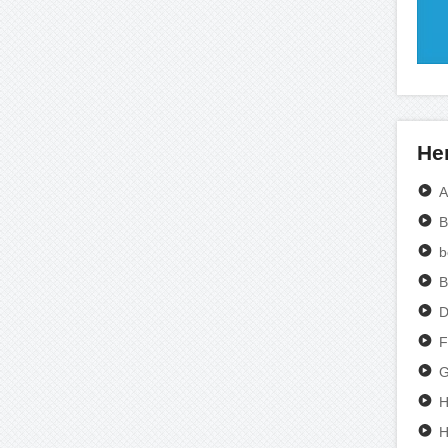
Her
A
B
b
B
D
F
G
H