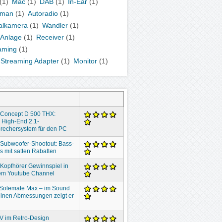
(1)
Mac
(1)
DAB
(1)
In-Ear
(1)
kman
(1)
Autoradio
(1)
talkamera
(1)
Wandler
(1)
-Anlage
(1)
Receiver
(1)
aming
(1)
 Streaming Adapter
(1)
Monitor
(1)
 Concept D 500 THX:
 High-End 2.1-
rechersystem für den PC
 Subwoofer-Shootout: Bass-
 mit satten Rabatten
 Kopfhörer Gewinnspiel in
em Youtube Channel
 Solemate Max – im Sound
inen Abmessungen zeigt er
V im Retro-Design