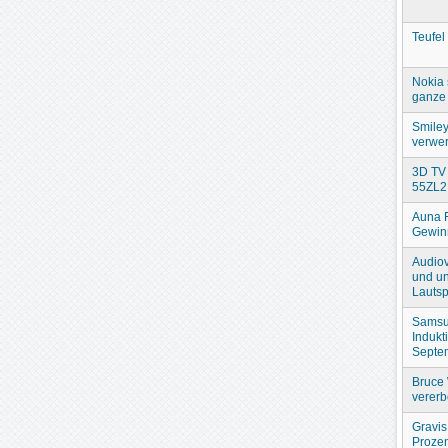
Teufel
Nokia 
ganze 
Smiley
verwer
3D TV 
55ZL2
Auna 
Gewin
Audiov
und un
Lautsp
Samsu
Indukt
Septe
Bruce 
verer
Gravis
Prozen