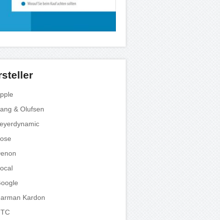
steller
pple
ang & Olufsen
eyerdynamic
ose
enon
ocal
oogle
arman Kardon
HTC