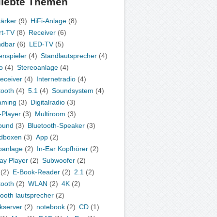
liebte Themen
tärker
(9)
HiFi-Anlage
(8)
t-TV
(8)
Receiver
(6)
ndbar
(6)
LED-TV
(5)
enspieler
(4)
Standlautsprecher
(4)
o
(4)
Stereoanlage
(4)
eceiver
(4)
Internetradio
(4)
tooth
(4)
5.1
(4)
Soundsystem
(4)
aming
(3)
Digitalradio
(3)
Player
(3)
Multiroom
(3)
ound
(3)
Bluetooth-Speaker
(3)
dboxen
(3)
App
(2)
oanlage
(2)
In-Ear Kopfhörer
(2)
ray Player
(2)
Subwoofer
(2)
(2)
E-Book-Reader
(2)
2.1
(2)
tooth
(2)
WLAN
(2)
4K
(2)
tooth lautsprecher
(2)
kserver
(2)
notebook
(2)
CD
(1)