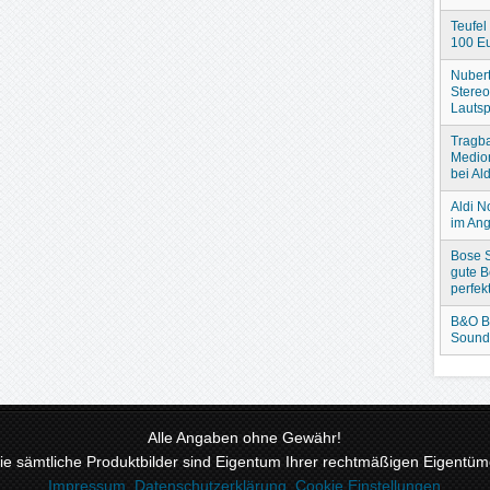
Teufel
100 Eu
Nubert
Stere
Lautsp
Tragba
Medio
bei Ald
Aldi N
im An
Bose S
gute B
perfek
B&O B
Sound
Alle Angaben ohne Gewähr!
 sämtliche Produktbilder sind Eigentum Ihrer rechtmäßigen Eigentüme
Impressum
,
Datenschutzerklärung
,
Cookie Einstellungen