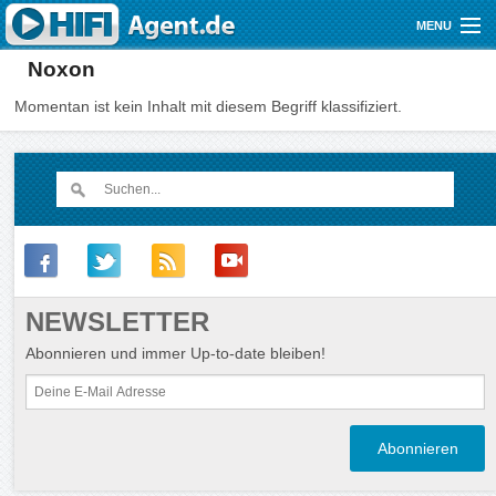
Direkt zum Inhalt
MENU
Noxon
Gutscheine
Momentan ist kein Inhalt mit diesem Begriff klassifiziert.
Audio
Video
Mobile
Shop
NEWSLETTER
Abonnieren und immer Up-to-date bleiben!