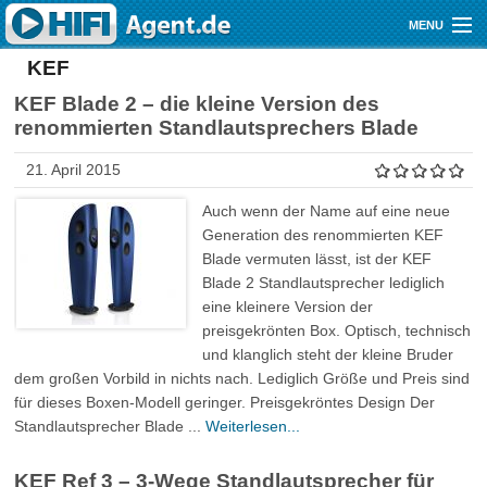
Direkt zum Inhalt
MENU
KEF
Gutscheine
KEF Blade 2 – die kleine Version des
Audio
renommierten Standlautsprechers Blade
Video
21. April 2015
Mobile
Auch wenn der Name auf eine neue
Generation des renommierten KEF
Shop
Blade vermuten lässt, ist der KEF
Blade 2 Standlautsprecher lediglich
eine kleinere Version der
preisgekrönten Box. Optisch, technisch
und klanglich steht der kleine Bruder
dem großen Vorbild in nichts nach. Lediglich Größe und Preis sind
für dieses Boxen-Modell geringer. Preisgekröntes Design Der
Standlautsprecher Blade ...
Weiterlesen...
KEF Ref 3 – 3-Wege Standlautsprecher für