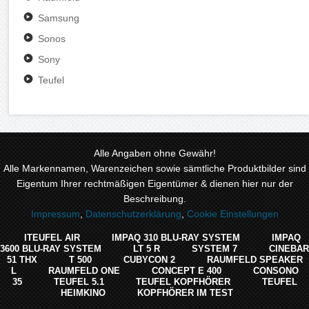
Samsung
Sonos
Sony
Teufel
Alle Angaben ohne Gewähr!
Alle Markennamen, Warenzeichen sowie sämtliche Produktbilder sind
Eigentum Ihrer rechtmäßigen Eigentümer & dienen hier nur der
Beschreibung.
Impressum
,
Datenschutzerklärung
,
Cookie Einstellungen
ITEUFEL AIR
IMPAQ 310 BLU-RAY SYSTEM
IMPAQ
3600 BLU-RAY SYSTEM
LT 5 R
SYSTEM 7
CINEBAR
51 THX
T 500
CUBYCON 2
RAUMFELD SPEAKER
L
RAUMFELD ONE
CONCEPT E 400
CONSONO
35
TEUFEL 5.1
TEUFEL KOPFHÖRER
TEUFEL
HEIMKINO
KOPFHÖRER IM TEST