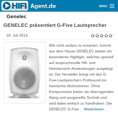
Direkt zum Inhalt
MENU
Genelec
Gutscheine
GENELEC präsentiert G-Five Lautsprecher
Audio
18. Juli 2014
Video
Wie nicht anders zu erwarten, kommt
Mobile
aus dem Hause GENELEC wieder ein
besonderes Highlight, welches speziell
Shop
auf anspruchsvolle Hifi- und
Heimbereich-Anwendungen ausgelegt
ist. Der Hersteller bringt mit den G-
Five-Lautsprechern Profisound ins
heimische Wohnzimmer. Ohne
Kompromisse bieten sie überragenden
Klang und ausgereifte Technik und
sind dabei einfach zu handhaben. Die
GENELEC G-Five ...
Weiterlesen...