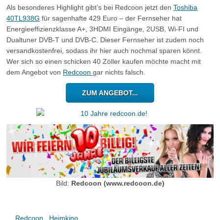
Als besonderes Highlight gibt’s bei Redcoon jetzt den
Toshiba
40TL938G
für sagenhafte 429 Euro – der Fernseher hat
Energieeffizienzklasse A+, 3HDMI Eingänge, 2USB, Wi-FI und
Dualtuner DVB-T und DVB-C. Dieser Fernseher ist zudem noch
versandkostenfrei, sodass ihr hier auch nochmal sparen könnt.
Wer sich so einen schicken 40 Zöller kaufen möchte macht mit
dem Angebot von
Redcoon
gar nichts falsch.
ZUM ANGEBOT...
Bild:
Redcoon (www.redcoon.de)
Redcoon
Heimkino