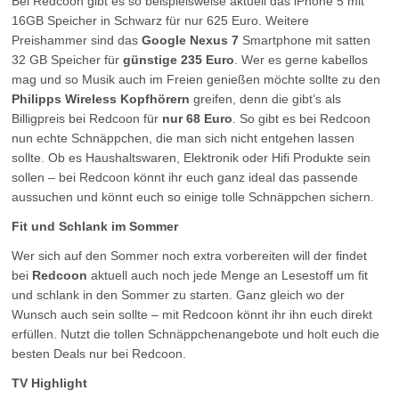
Bei Redcoon gibt es so beispielsweise aktuell das iPhone 5 mit
16GB Speicher in Schwarz für nur 625 Euro. Weitere
Preishammer sind das
Google Nexus 7
Smartphone mit satten
32 GB Speicher für
günstige 235 Euro
. Wer es gerne kabellos
mag und so Musik auch im Freien genießen möchte sollte zu den
Philipps Wireless Kopfhörern
greifen, denn die gibt’s als
Billigpreis bei Redcoon für
nur 68 Euro
. So gibt es bei Redcoon
nun echte Schnäppchen, die man sich nicht entgehen lassen
sollte. Ob es Haushaltswaren, Elektronik oder Hifi Produkte sein
sollen – bei Redcoon könnt ihr euch ganz ideal das passende
aussuchen und könnt euch so einige tolle Schnäppchen sichern.
Fit und Schlank im Sommer
Wer sich auf den Sommer noch extra vorbereiten will der findet
bei
Redcoon
aktuell auch noch jede Menge an Lesestoff um fit
und schlank in den Sommer zu starten. Ganz gleich wo der
Wunsch auch sein sollte – mit Redcoon könnt ihr ihn euch direkt
erfüllen. Nutzt die tollen Schnäppchenangebote und holt euch die
besten Deals nur bei Redcoon.
TV Highlight