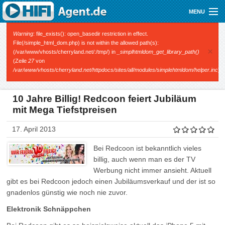
Direkt zum Inhalt
MENU
Gutscheine
Fehlermeldung
Warning
: file_exists(): open_basedir restriction in effect.
File(/simple_html_dom.php) is not within the allowed path(s):
×
(/var/www/vhosts/cherryland.net/:/tmp/) in
_simplhtmldom_get_library_path()
Audio
(Zeile
27
von
/var/www/vhosts/cherryland.net/httpdocs/sites/all/modules/simplehtmldom/helper.inc
).
Video
Mobile
10 Jahre Billig! Redcoon feiert Jubiläum
mit Mega Tiefstpreisen
Shop
17. April 2013
Bei Redcoon ist bekanntlich vieles
billig, auch wenn man es der TV
Werbung nicht immer ansieht. Aktuell
gibt es bei Redcoon jedoch einen Jubiläumsverkauf und der ist so
gnadenlos günstig wie noch nie zuvor.
Elektronik Schnäppchen