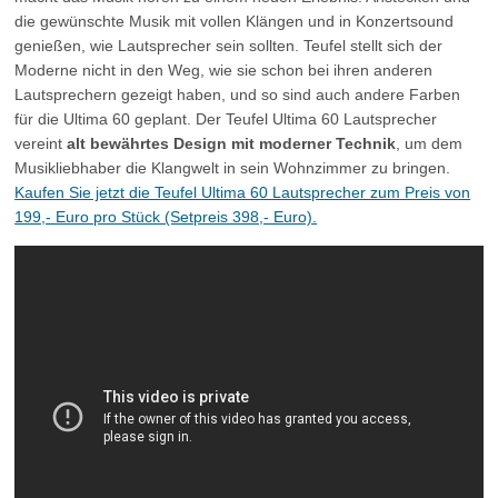
die gewünschte Musik mit vollen Klängen und in Konzertsound
genießen, wie Lautsprecher sein sollten. Teufel stellt sich der
Moderne nicht in den Weg, wie sie schon bei ihren anderen
Lautsprechern gezeigt haben, und so sind auch andere Farben
für die Ultima 60 geplant. Der Teufel Ultima 60 Lautsprecher
vereint
alt bewährtes Design mit moderner Technik
, um dem
Musikliebhaber die Klangwelt in sein Wohnzimmer zu bringen.
Kaufen Sie jetzt die Teufel Ultima 60 Lautsprecher zum Preis von
199,- Euro pro Stück (Setpreis 398,- Euro).
Zum Video...