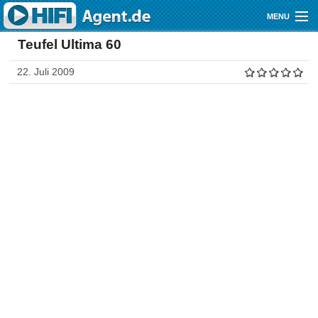
Direkt zum Inhalt
MENU
Teufel Ultima 60
Gutscheine
22. Juli 2009
Audio
Video
Mobile
Shop