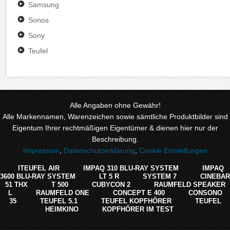
Samsung
Sonos
Sony
Teufel
Alle Angaben ohne Gewähr!
Alle Markennamen, Warenzeichen sowie sämtliche Produktbilder sind
Eigentum Ihrer rechtmäßigen Eigentümer & dienen hier nur der
Beschreibung.
Impressum
,
Datenschutzerklärung
,
Cookie Einstellungen
ITEUFEL AIR
IMPAQ 310 BLU-RAY SYSTEM
IMPAQ
3600 BLU-RAY SYSTEM
LT 5 R
SYSTEM 7
CINEBAR
51 THX
T 500
CUBYCON 2
RAUMFELD SPEAKER
L
RAUMFELD ONE
CONCEPT E 400
CONSONO
35
TEUFEL 5.1
TEUFEL KOPFHÖRER
TEUFEL
HEIMKINO
KOPFHÖRER IM TEST