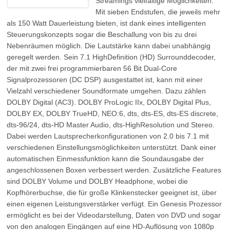
Streamings vielfältige Möglichkeiten.
Mit sieben Endstufen, die jeweils mehr
als 150 Watt Dauerleistung bieten, ist dank eines intelligenten
Steuerungskonzepts sogar die Beschallung von bis zu drei
Nebenräumen möglich. Die Lautstärke kann dabei unabhängig
geregelt werden. Sein 7.1 HighDefinition (HD) Surrounddecoder,
der mit zwei frei programmierbaren 56 Bit Dual-Core
Signalprozessoren (DC DSP) ausgestattet ist, kann mit einer
Vielzahl verschiedener Soundformate umgehen. Dazu zählen
DOLBY Digital (AC3). DOLBY ProLogic IIx, DOLBY Digital Plus,
DOLBY EX, DOLBY TrueHD, NEO:6, dts, dts-ES, dts-ES discrete,
dts-96/24, dts-HD Master Audio, dts-HighResolution und Stereo.
Dabei werden Lautsprecherkonfigurationen von 2.0 bis 7.1 mit
verschiedenen Einstellungsmöglichkeiten unterstützt. Dank einer
automatischen Einmessfunktion kann die Soundausgabe der
angeschlossenen Boxen verbessert werden. Zusätzliche Features
sind DOLBY Volume und DOLBY Headphone, wobei die
Kopfhörerbuchse, die für große Klinkenstecker geeignet ist, über
einen eigenen Leistungsverstärker verfügt. Ein Genesis Prozessor
ermöglicht es bei der Videodarstellung, Daten von DVD und sogar
von den analogen Eingängen auf eine HD-Auflösung von 1080p