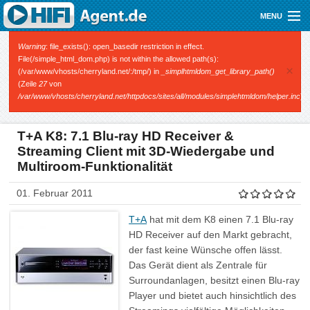
Direkt zum Inhalt
MENU
Gutscheine
Fehlermeldung
Warning
: file_exists(): open_basedir restriction in effect.
File(/simple_html_dom.php) is not within the allowed path(s):
×
(/var/www/vhosts/cherryland.net/:/tmp/) in
_simplhtmldom_get_library_path()
Audio
(Zeile
27
von
/var/www/vhosts/cherryland.net/httpdocs/sites/all/modules/simplehtmldom/helper.inc
).
Video
Mobile
T+A K8: 7.1 Blu-ray HD Receiver &
Streaming Client mit 3D-Wiedergabe und
Shop
Multiroom-Funktionalität
01. Februar 2011
T+A
hat mit dem K8 einen 7.1 Blu-ray
HD Receiver auf den Markt gebracht,
der fast keine Wünsche offen lässt.
Das Gerät dient als Zentrale für
Surroundanlagen, besitzt einen Blu-ray
Player und bietet auch hinsichtlich des