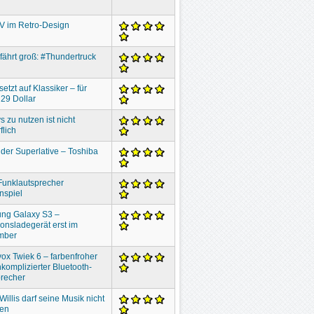
V im Retro-Design
 fährt groß: #Thundertruck
setzt auf Klassiker – für
29 Dollar
s zu nutzen ist nicht
flich
der Superlative – Toshiba
Funklautsprecher
nspiel
ng Galaxy S3 –
ionsladegerät erst im
mber
ox Twiek 6 – farbenfroher
komplizierter Bluetooth-
recher
Willis darf seine Musik nicht
ben