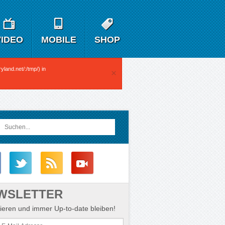
VIDEO
MOBILE
SHOP
yland.net/:/tmp/) in
×
WSLETTER
eren und immer Up-to-date bleiben!