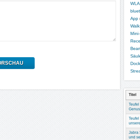
WLA
blue
App
Wal
Mini
Rece
Bea
Säul
ORSCHAU
Dock
Stre
Titel
Teufel
Genuss
Teufel
unser
Jabra
und se