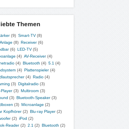
liebte Themen
tärker
(9)
Smart-TV
(8)
-Anlage
(8)
Receiver
(6)
ndbar
(6)
LED-TV
(5)
eoanlage
(4)
AV-Receiver
(4)
rnetradio
(4)
Bluetooth
(4)
5.1
(4)
ndsystem
(4)
Plattenspieler
(4)
dlautsprecher
(4)
Radio
(4)
aming
(3)
Digitalradio
(3)
Player
(3)
Multiroom
(3)
ound
(3)
Bluetooth-Speaker
(3)
dboxen
(3)
Microanlage
(2)
ar Kopfhörer
(2)
Blu-ray Player
(2)
oofer
(2)
iPod
(2)
ok-Reader
(2)
2.1
(2)
Bluetooth
(2)