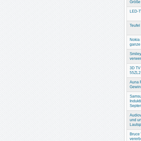
Größe
LED-T
Teufel
Nokia 
ganze 
Smiley
verwer
3D TV 
55ZL2
Auna 
Gewin
Samsu
Indukt
Septe
Audiov
und un
Lautsp
Bruce 
verer