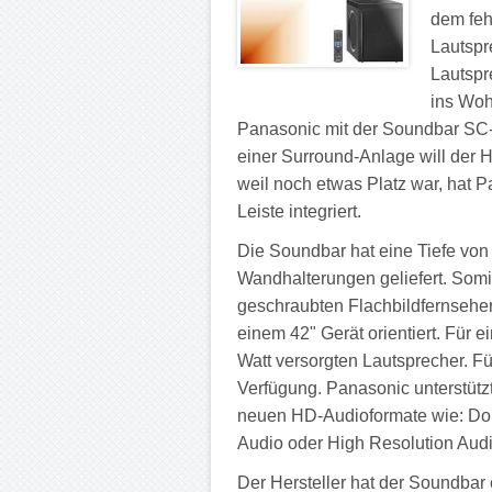
dem fe
Lautspre
Lautspr
ins Woh
Panasonic mit der Soundbar SC
einer Surround-Anlage will der 
weil noch etwas Platz war, hat P
Leiste integriert.
Die Soundbar hat eine Tiefe vo
Wandhalterungen geliefert. Somit
geschraubten Flachbildfernseher 
einem 42" Gerät orientiert. Für 
Watt versorgten Lautsprecher. Fü
Verfügung. Panasonic unterstüt
neuen HD-Audioformate wie: Dol
Audio oder High Resolution Audi
Der Hersteller hat der Soundba