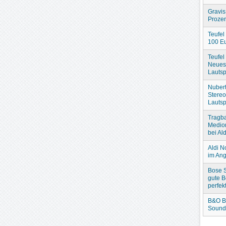
Gravis
Prozen
Teufel
100 Eu
Teufel
Neues
Lautsp
Nubert
Stere
Lautsp
Tragba
Medio
bei Ald
Aldi N
im An
Bose S
gute B
perfek
B&O B
Sound