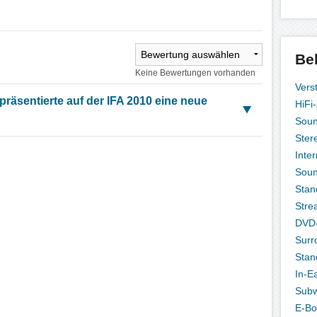
Be
Keine Bewertungen vorhanden
Vers
räsentierte auf der IFA 2010 eine neue
HiFi
Sou
Ster
Inte
Sou
Stan
Stre
DVD-
Surr
Stan
In-E
Subw
E-Bo