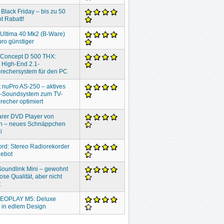
 Black Friday – bis zu 50
t Rabatt!
 Ultima 40 Mk2 (B-Ware)
ro günstiger
 Concept D 500 THX:
 High-End 2.1-
rechersystem für den PC
 nuPro AS-250 – aktives
o-Soundsystem zum TV-
recher optimiert
rer DVD Player von
n – neues Schnäppchen
i
ord: Stereo Radiorekorder
gebot
oundlink Mini – gewohnt
ose Qualität, aber nicht
t
EOPLAY M5: Deluxe
 in edlem Design