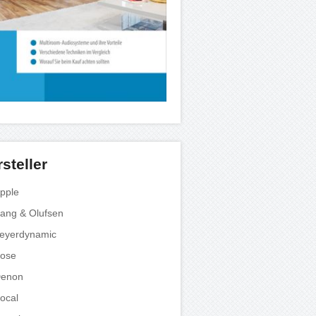
steller
pple
ang & Olufsen
eyerdynamic
ose
enon
ocal