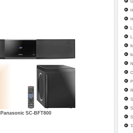
G
H
L
M
M
N
O
P
R
S
S
:
Panasonic SC-BFT800
S
T