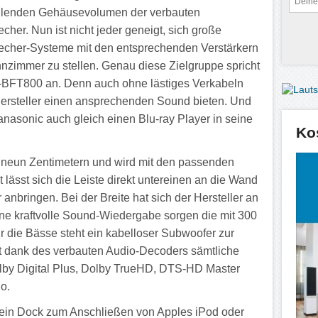
hlenden Gehäusevolumen der verbauten
cher. Nun ist nicht jeder geneigt, sich große
echer-Systeme mit den entsprechenden Verstärkern
nzimmer zu stellen. Genau diese Zielgruppe spricht
-BFT800 an. Denn auch ohne lästiges Verkabeln
Hersteller einen ansprechenden Sound bieten. Und
anasonic auch gleich einen Blu-ray Player in seine
Ko
n neun Zentimetern und wird mit den passenden
 lässt sich die Leiste direkt untereinen an die Wand
anbringen. Bei der Breite hat sich der Hersteller an
eine kraftvolle Sound-Wiedergabe sorgen die mit 300
r die Bässe steht ein kabelloser Subwoofer zur
zt dank des verbauten Audio-Decoders sämtliche
by Digital Plus, Dolby TrueHD, DTS-HD Master
o.
r ein Dock zum Anschließen von Apples iPod oder