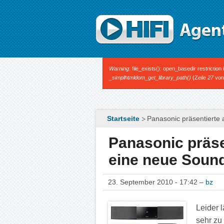
Direkt zum Inhalt
Fehlermeldung
Warning
: file_exists(): open_basedir restrictio
_simplhtmldom_get_library_path()
(Zeile
27
vo
Startseite
Panasonic präsentierte
Panasonic präse
eine neue Soun
23. September 2010 - 17:42 –
bz
Leider 
sehr zu