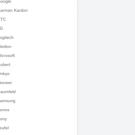
oogle
arman Kardon
HTC
LG
ogitech
edion
icrosoft
ubert
nkyo
ioneer
aumfeld
amsung
onos
ony
eufel