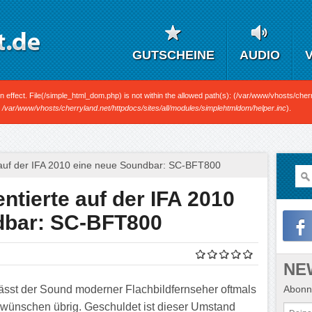
GUTSCHEINE
AUDIO
n in effect. File(/simple_html_dom.php) is not within the allowed path(s): (/var/www/vhosts/cherr
n
/var/www/vhosts/cherryland.net/httpdocs/sites/all/modules/simplehtmldom/helper.inc
).
 auf der IFA 2010 eine neue Soundbar: SC-BFT800
ntierte auf der IFA 2010
dbar: SC-BFT800
NE
Abonni
lässt der Sound moderner Flachbildfernseher oftmals
 wünschen übrig. Geschuldet ist dieser Umstand