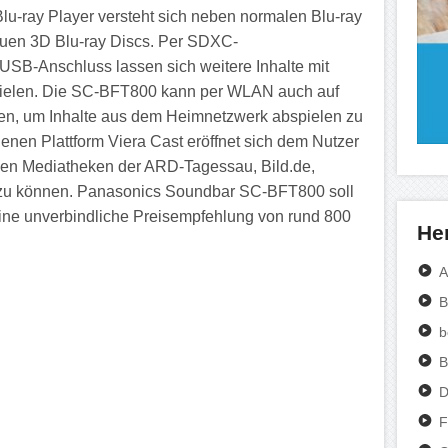
lu-ray Player versteht sich neben normalen Blu-ray
uen 3D Blu-ray Discs. Per SDXC-
USB-Anschluss lassen sich weitere Inhalte mit
ielen. Die SC-BFT800 kann per WLAN auch auf
ifen, um Inhalte aus dem Heimnetzwerk abspielen zu
nen Plattform Viera Cast eröffnet sich dem Nutzer
n den Mediatheken der ARD-Tagessau, Bild.de,
 zu können. Panasonics Soundbar SC-BFT800 soll
ine unverbindliche Preisempfehlung von rund 800
Her
A
B
b
B
D
F