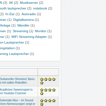
N
(2)
4K
(2)
Musikserver
(2)
tooth lautsprecher
(2)
notebook
(2)
(2)
In-Ear
(1)
Autoradio
(1)
kman
(1)
Digitalkamera
(1)
-Anlage
(1)
Wandler
(1)
iver
(1)
Streaming
(1)
Monitor
(1)
mer
(1)
WiFi Streaming Adapter
(1)
en-Lautsprecher
(1)
ingstation
(1)
aming Lautsprecher
(1)
 Subwoofer-Shootout: Bass-
 mit satten Rabatten
 Kopfhörer Gewinnspiel in
em Youtube Channel
 Solemate Max – im Sound
inen Abmessungen zeigt er