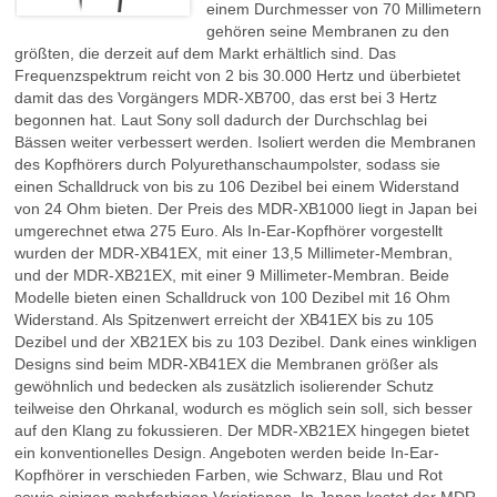
einem Durchmesser von 70 Millimetern
gehören seine Membranen zu den
größten, die derzeit auf dem Markt erhältlich sind. Das
Frequenzspektrum reicht von 2 bis 30.000 Hertz und überbietet
damit das des Vorgängers MDR-XB700, das erst bei 3 Hertz
begonnen hat. Laut Sony soll dadurch der Durchschlag bei
Bässen weiter verbessert werden. Isoliert werden die Membranen
des Kopfhörers durch Polyurethanschaumpolster, sodass sie
einen Schalldruck von bis zu 106 Dezibel bei einem Widerstand
von 24 Ohm bieten. Der Preis des MDR-XB1000 liegt in Japan bei
umgerechnet etwa 275 Euro. Als In-Ear-Kopfhörer vorgestellt
wurden der MDR-XB41EX, mit einer 13,5 Millimeter-Membran,
und der MDR-XB21EX, mit einer 9 Millimeter-Membran. Beide
Modelle bieten einen Schalldruck von 100 Dezibel mit 16 Ohm
Widerstand. Als Spitzenwert erreicht der XB41EX bis zu 105
Dezibel und der XB21EX bis zu 103 Dezibel. Dank eines winkligen
Designs sind beim MDR-XB41EX die Membranen größer als
gewöhnlich und bedecken als zusätzlich isolierender Schutz
teilweise den Ohrkanal, wodurch es möglich sein soll, sich besser
auf den Klang zu fokussieren. Der MDR-XB21EX hingegen bietet
ein konventionelles Design. Angeboten werden beide In-Ear-
Kopfhörer in verschieden Farben, wie Schwarz, Blau und Rot