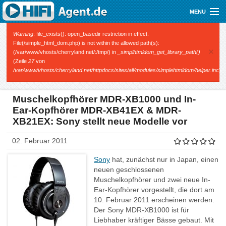
Direkt zum Inhalt
MENU
Gutscheine
Fehlermeldung
Warning
: file_exists(): open_basedir restriction in effect.
File(/simple_html_dom.php) is not within the allowed path(s):
×
(/var/www/vhosts/cherryland.net/:/tmp/) in
_simplhtmldom_get_library_path()
Audio
(Zeile
27
von
/var/www/vhosts/cherryland.net/httpdocs/sites/all/modules/simplehtmldom/helper.inc
).
Video
Mobile
Muschelkopfhörer MDR-XB1000 und In-
Ear-Kopfhörer MDR-XB41EX & MDR-
Shop
XB21EX: Sony stellt neue Modelle vor
02. Februar 2011
Sony
hat, zunächst nur in Japan, einen
neuen geschlossenen
Muschelkopfhörer und zwei neue In-
Ear-Kopfhörer vorgestellt, die dort am
10. Februar 2011 erscheinen werden.
Der Sony MDR-XB1000 ist für
Liebhaber kräftiger Bässe gebaut. Mit