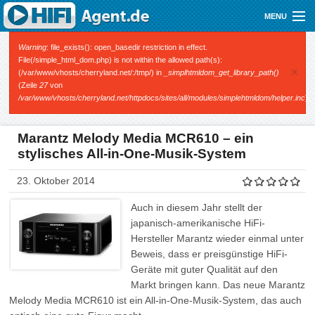
Direkt zum Inhalt
MENU
Gutscheine
Fehlermeldung
Warning
: file_exists(): open_basedir restriction in effect.
File(/simple_html_dom.php) is not within the allowed path(s):
×
(/var/www/vhosts/cherryland.net/:/tmp/) in
_simplhtmldom_get_library_path()
Audio
(Zeile
27
von
/var/www/vhosts/cherryland.net/httpdocs/sites/all/modules/simplehtmldom/helper.inc
).
Video
Mobile
Marantz Melody Media MCR610 – ein
stylisches All-in-One-Musik-System
Shop
23. Oktober 2014
Auch in diesem Jahr stellt der
japanisch-amerikanische HiFi-
Hersteller Marantz wieder einmal unter
Beweis, dass er preisgünstige HiFi-
Geräte mit guter Qualität auf den
Markt bringen kann. Das neue Marantz
Melody Media MCR610 ist ein All-in-One-Musik-System, das auch