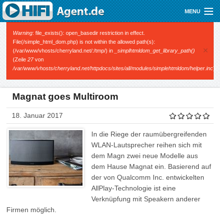
Direkt zum Inhalt
MENU
Gutscheine
Fehlermeldung
Warning
: file_exists(): open_basedir restriction in effect.
File(/simple_html_dom.php) is not within the allowed path(s):
×
(/var/www/vhosts/cherryland.net/:/tmp/) in
_simplhtmldom_get_library_path()
Audio
(Zeile
27
von
/var/www/vhosts/cherryland.net/httpdocs/sites/all/modules/simplehtmldom/helper.inc
).
Video
Mobile
Magnat goes Multiroom
Shop
18. Januar 2017
In die Riege der raumübergreifenden
WLAN-Lautsprecher reihen sich mit
dem Magn zwei neue Modelle aus
dem Hause Magnat ein. Basierend auf
der von Qualcomm Inc. entwickelten
AllPlay-Technologie ist eine
Verknüpfung mit Speakern anderer
Firmen möglich.