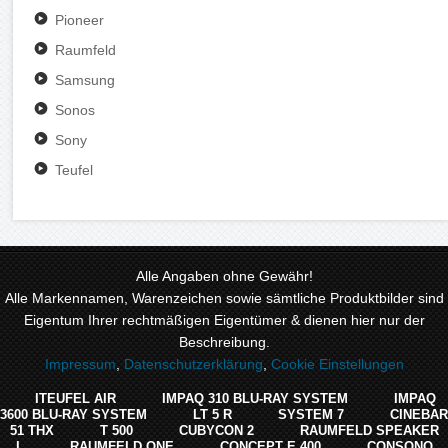
Pioneer
Raumfeld
Samsung
Sonos
Sony
Teufel
Alle Angaben ohne Gewähr!
Alle Markennamen, Warenzeichen sowie sämtliche Produktbilder sind
Eigentum Ihrer rechtmäßigen Eigentümer & dienen hier nur der
Beschreibung.
Impressum
,
Datenschutzerklärung
,
Cookie Einstellungen
ITEUFEL AIR
IMPAQ 310 BLU-RAY SYSTEM
IMPAQ
3600 BLU-RAY SYSTEM
LT 5 R
SYSTEM 7
CINEBAR
51 THX
T 500
CUBYCON 2
RAUMFELD SPEAKER
L
RAUMFELD ONE
CONCEPT E 400
CONSONO