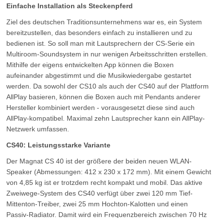
Einfache Installation als Steckenpferd
Ziel des deutschen Traditionsunternehmens war es, ein System
bereitzustellen, das besonders einfach zu installieren und zu
bedienen ist. So soll man mit Lautsprechern der CS-Serie ein
Multiroom-Soundsystem in nur wenigen Arbeitsschritten erstellen.
Mithilfe der eigens entwickelten App können die Boxen
aufeinander abgestimmt und die Musikwiedergabe gestartet
werden. Da sowohl der CS10 als auch der CS40 auf der Plattform
AllPlay basieren, können die Boxen auch mit Pendants anderer
Hersteller kombiniert werden - vorausgesetzt diese sind auch
AllPlay-kompatibel. Maximal zehn Lautsprecher kann ein AllPlay-
Netzwerk umfassen.
CS40: Leistungsstarke Variante
Der Magnat CS 40 ist der größere der beiden neuen WLAN-
Speaker (Abmessungen: 412 x 230 x 172 mm). Mit einem Gewicht
von 4,85 kg ist er trotzdem recht kompakt und mobil.
Das aktive
Zweiwege-System des CS40 verfügt über zwei 120 mm Tief-
Mittenton-Treiber, zwei 25 mm Hochton-Kalotten und einen
Passiv-Radiator. Damit wird ein Frequenzbereich zwischen 70 Hz