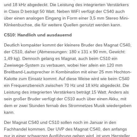
und 18 kHz abgedeckt. Die Leistung des integrierten Verstärkers
in Class D beträgt 50 Watt. Neben WiFI verfügt der CS40 auch
über einen analogen Eingang in Form einer 3,5 mm Stereo Mini-
Klinkenbuchse, die für weitere Quellen genutzt werden kann.
CS10: Handlich und ausdauernd
Deutlich kompakter kommt der kleinere Bruder des Magnat CS40,
der CS10, daher (Abmessungen: 180 x 131 x 90 mm, Gewicht:
1,49 kg). Dennoch gelang es Magnat, auch beim CS10 ein
Zweiwege-System zu verbauen, wobei hier allein ein 120 mm
Breitband-Lautsprecher in Kombination mit einer 25 mm Hochton-
Kalotte zum Einsatz kommt. Auf diese Weise wird wie beim CS40
ein Frequenzbereich zwischen 70 Hz und 18 kHz abgedeckt. Die
Leistung des integrierten Verstärkers beträgt 15 Watt. Anders als
sein großer Bruder verfügt der CS10 auch über einen Akku, mit
dem er zwei Stunden fernab des Stromnetzes Musik wiedergeben
kann.
Der Magnat CS40 und CS10 sollen noch im Januar in den
Fachhandel kommen. Der UVP des Magnat CS40, den anfangs
nur in einer schwarzen Ausführung geben wird, ist vom Hersteller