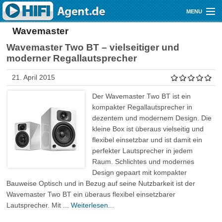
Direkt zum Inhalt
MENU
Wavemaster
Gutscheine
Wavemaster Two BT – vielseitiger und
Audio
moderner Regallautsprecher
Video
21. April 2015
Mobile
Der Wavemaster Two BT ist ein
kompakter Regallautsprecher in
Shop
dezentem und modernem Design. Die
kleine Box ist überaus vielseitig und
flexibel einsetzbar und ist damit ein
perfekter Lautsprecher in jedem
Raum. Schlichtes und modernes
Design gepaart mit kompakter
Bauweise Optisch und in Bezug auf seine Nutzbarkeit ist der
Wavemaster Two BT ein überaus flexibel einsetzbarer
Lautsprecher. Mit ...
Weiterlesen...