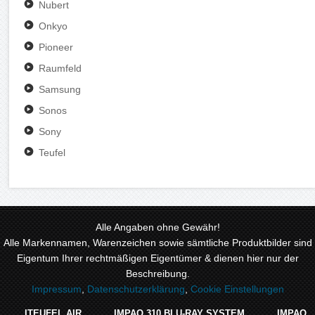
Nubert
Onkyo
Pioneer
Raumfeld
Samsung
Sonos
Sony
Teufel
Alle Angaben ohne Gewähr!
Alle Markennamen, Warenzeichen sowie sämtliche Produktbilder sind
Eigentum Ihrer rechtmäßigen Eigentümer & dienen hier nur der
Beschreibung.
Impressum
,
Datenschutzerklärung
,
Cookie Einstellungen
ITEUFEL AIR
IMPAQ 310 BLU-RAY SYSTEM
IMPAQ