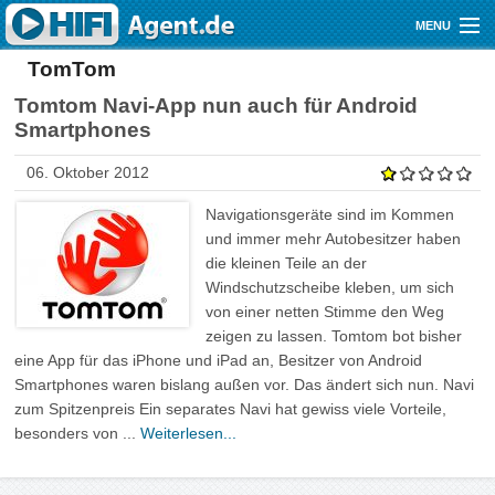
Direkt zum Inhalt
MENU
TomTom
Gutscheine
Tomtom Navi-App nun auch für Android
Audio
Smartphones
Video
06. Oktober 2012
Mobile
Navigationsgeräte sind im Kommen
und immer mehr Autobesitzer haben
Shop
die kleinen Teile an der
Windschutzscheibe kleben, um sich
von einer netten Stimme den Weg
zeigen zu lassen. Tomtom bot bisher
eine App für das iPhone und iPad an, Besitzer von Android
Smartphones waren bislang außen vor. Das ändert sich nun. Navi
zum Spitzenpreis Ein separates Navi hat gewiss viele Vorteile,
besonders von ...
Weiterlesen...