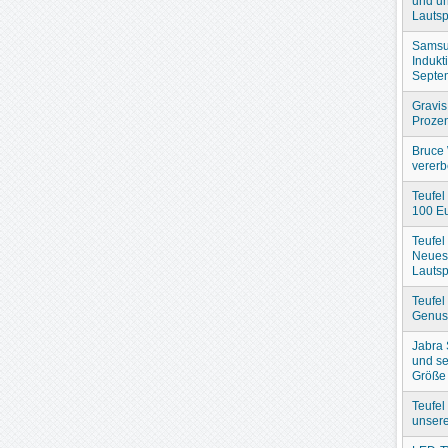
und un
Lautsp
Samsu
Indukt
Septe
Gravis
Prozen
Bruce 
verer
Teufel
100 Eu
Teufel
Neues
Lautsp
Teufel
Genuss
Jabra
und se
Größe
Teufel
unser