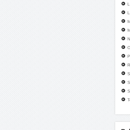
L
M
M
N
O
P
R
S
S
S
T