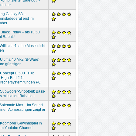
komplizierter Bluetooth-
recher
ng Galaxy S3 –
ionsladegerät erst im
mber
 Black Friday – bis zu 50
t Rabatt!
Willis darf seine Musik nicht
ben
 Ultima 40 Mk2 (B-Ware)
ro günstiger
 Concept D 500 THX:
 High-End 2.1-
rechersystem für den PC
 Subwoofer-Shootout: Bass-
 mit satten Rabatten
 Solemate Max – im Sound
inen Abmessungen zeigt er
 Kopfhörer Gewinnspiel in
em Youtube Channel