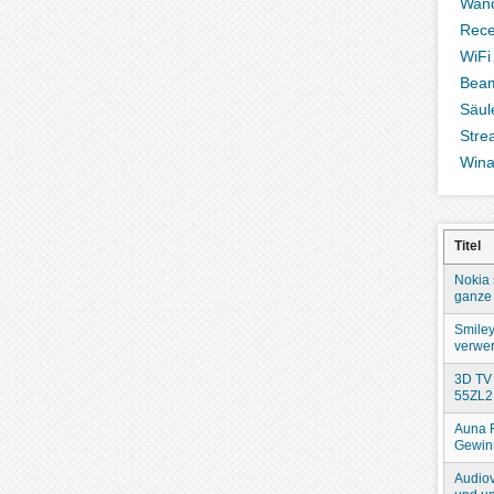
Wand
Rece
WiFi
Bea
Säul
Stre
Win
Titel
Nokia 
ganze 
Smiley
verwer
3D TV 
55ZL2
Auna 
Gewin
Audiov