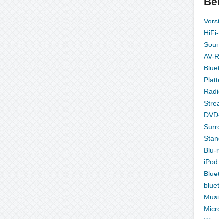
Be
Vers
HiFi
Sou
AV-R
Blue
Platt
Radi
Stre
DVD-
Surr
Stan
Blu-
iPod
Blue
blue
Musi
Micr