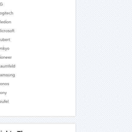
LG
ogitech
edion
icrosoft
ubert
nkyo
ioneer
aumfeld
amsung
onos
ony
eufel