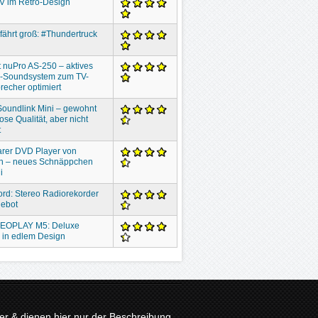
V im Retro-Design
 fährt groß: #Thundertruck
 nuPro AS-250 – aktives
o-Soundsystem zum TV-
recher optimiert
oundlink Mini – gewohnt
ose Qualität, aber nicht
t
rer DVD Player von
n – neues Schnäppchen
i
ord: Stereo Radiorekorder
gebot
EOPLAY M5: Deluxe
 in edlem Design
r & dienen hier nur der Beschreibung.