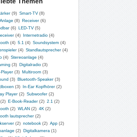
liebte Themen
tärker
(9)
Smart-TV
(8)
-Anlage
(8)
Receiver
(6)
ndbar
(6)
LED-TV
(5)
eceiver
(4)
Internetradio
(4)
tooth
(4)
5.1
(4)
Soundsystem
(4)
enspieler
(4)
Standlautsprecher
(4)
o
(4)
Stereoanlage
(4)
aming
(3)
Digitalradio
(3)
Player
(3)
Multiroom
(3)
ound
(3)
Bluetooth-Speaker
(3)
dboxen
(3)
In-Ear Kopfhörer
(2)
ray Player
(2)
Subwoofer
(2)
(2)
E-Book-Reader
(2)
2.1
(2)
tooth
(2)
WLAN
(2)
4K
(2)
tooth lautsprecher
(2)
kserver
(2)
notebook
(2)
App
(2)
oanlage
(2)
Digitalkamera
(1)