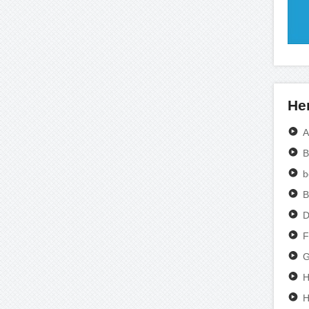
Her
A
B
b
B
D
F
G
H