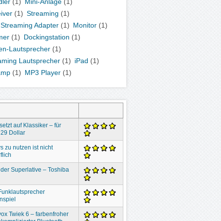
ler
(1)
Mini-Anlage
(1)
iver
(1)
Streaming
(1)
 Streaming Adapter
(1)
Monitor
(1)
mer
(1)
Dockingstation
(1)
en-Lautsprecher
(1)
aming Lautsprecher
(1)
iPad
(1)
amp
(1)
MP3 Player
(1)
setzt auf Klassiker – für
29 Dollar
s zu nutzen ist nicht
flich
der Superlative – Toshiba
Funklautsprecher
nspiel
ox Twiek 6 – farbenfroher