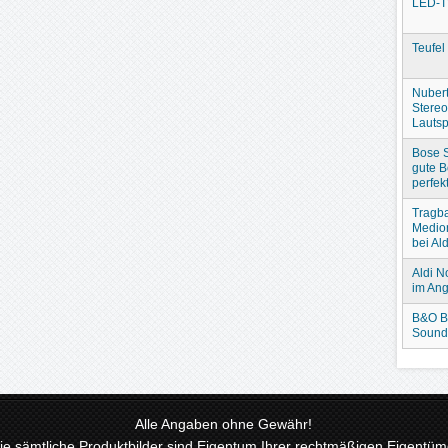
LED-T
Teufel
Nubert
Stere
Lautsp
Bose S
gute B
perfek
Tragba
Medio
bei Ald
Aldi N
im An
B&O B
Sound
Alle Angaben ohne Gewähr!
 sämtliche Produktbilder sind Eigentum Ihrer rechtmäßigen Eigentüme