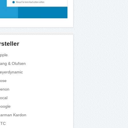
steller
pple
ang & Olufsen
eyerdynamic
ose
enon
ocal
oogle
arman Kardon
HTC