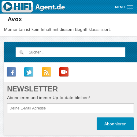
Direkt zum Inhalt
MENU
Avox
Gutscheine
Momentan ist kein Inhalt mit diesem Begriff klassifiziert.
Audio
Video
Mobile
Shop
NEWSLETTER
Abonnieren und immer Up-to-date bleiben!