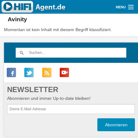
Direkt zum Inhalt
MENU
Avinity
Gutscheine
Momentan ist kein Inhalt mit diesem Begriff klassifiziert.
Audio
Video
Mobile
Shop
NEWSLETTER
Abonnieren und immer Up-to-date bleiben!