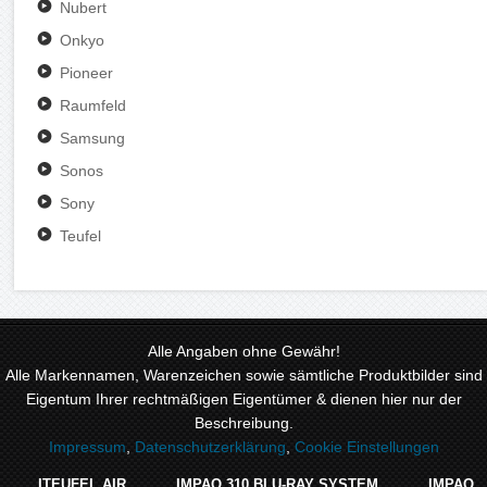
Nubert
Onkyo
Pioneer
Raumfeld
Samsung
Sonos
Sony
Teufel
Alle Angaben ohne Gewähr!
Alle Markennamen, Warenzeichen sowie sämtliche Produktbilder sind
Eigentum Ihrer rechtmäßigen Eigentümer & dienen hier nur der
Beschreibung.
Impressum
,
Datenschutzerklärung
,
Cookie Einstellungen
ITEUFEL AIR
IMPAQ 310 BLU-RAY SYSTEM
IMPAQ