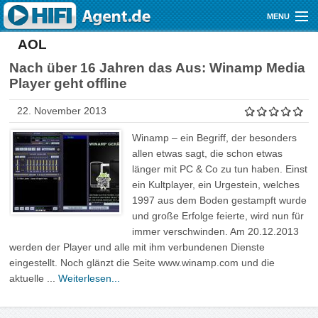
Direkt zum Inhalt
MENU
AOL
Gutscheine
Nach über 16 Jahren das Aus: Winamp Media
Audio
Player geht offline
Video
22. November 2013
Mobile
Winamp – ein Begriff, der besonders
allen etwas sagt, die schon etwas
Shop
länger mit PC & Co zu tun haben. Einst
ein Kultplayer, ein Urgestein, welches
1997 aus dem Boden gestampft wurde
und große Erfolge feierte, wird nun für
immer verschwinden. Am 20.12.2013
werden der Player und alle mit ihm verbundenen Dienste
eingestellt. Noch glänzt die Seite www.winamp.com und die
aktuelle ...
Weiterlesen...