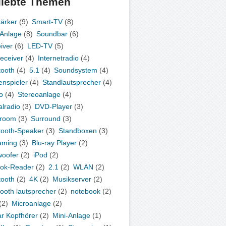
liebte Themen
tärker
(9)
Smart-TV
(8)
-Anlage
(8)
Soundbar
(6)
iver
(6)
LED-TV
(5)
eceiver
(4)
Internetradio
(4)
tooth
(4)
5.1
(4)
Soundsystem
(4)
enspieler
(4)
Standlautsprecher
(4)
o
(4)
Stereoanlage
(4)
alradio
(3)
DVD-Player
(3)
iroom
(3)
Surround
(3)
tooth-Speaker
(3)
Standboxen
(3)
aming
(3)
Blu-ray Player
(2)
oofer
(2)
iPod
(2)
ok-Reader
(2)
2.1
(2)
WLAN
(2)
tooth
(2)
4K
(2)
Musikserver
(2)
tooth lautsprecher
(2)
notebook
(2)
(2)
Microanlage
(2)
ar Kopfhörer
(2)
Mini-Anlage
(1)