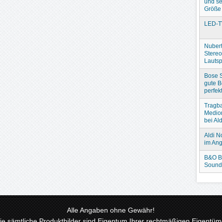
und se
Größe
LED-T
Nubert
Stere
Lautsp
Bose S
gute B
perfek
Tragba
Medio
bei Ald
Aldi N
im An
B&O B
Sound
Alle Angaben ohne Gewähr!
 sämtliche Produktbilder sind Eigentum Ihrer rechtmäßigen Eigentüme