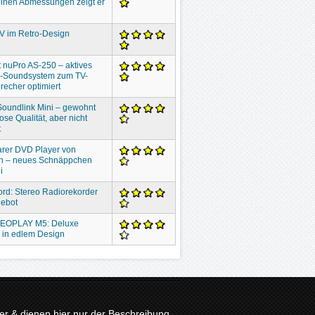
inen Abmessungen zeigt er
V im Retro-Design
 nuPro AS-250 – aktives
o-Soundsystem zum TV-
recher optimiert
oundlink Mini – gewohnt
ose Qualität, aber nicht
t
rer DVD Player von
n – neues Schnäppchen
i
ord: Stereo Radiorekorder
gebot
EOPLAY M5: Deluxe
 in edlem Design
r & dienen hier nur der Beschreibung.