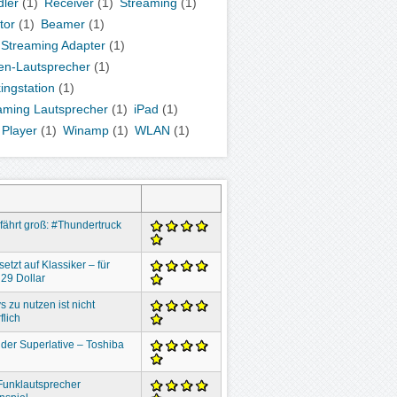
ler
(1)
Receiver
(1)
Streaming
(1)
tor
(1)
Beamer
(1)
 Streaming Adapter
(1)
en-Lautsprecher
(1)
ingstation
(1)
aming Lautsprecher
(1)
iPad
(1)
Player
(1)
Winamp
(1)
WLAN
(1)
 fährt groß: #Thundertruck
setzt auf Klassiker – für
29 Dollar
s zu nutzen ist nicht
flich
der Superlative – Toshiba
Funklautsprecher