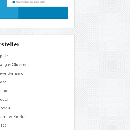
steller
pple
ang & Olufsen
eyerdynamic
ose
enon
ocal
oogle
arman Kardon
HTC