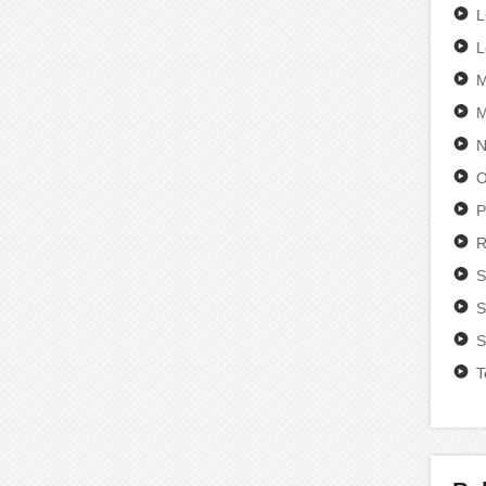
L
M
M
N
O
P
R
S
S
S
T