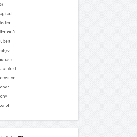
LG
ogitech
edion
icrosoft
ubert
nkyo
ioneer
aumfeld
amsung
onos
ony
eufel