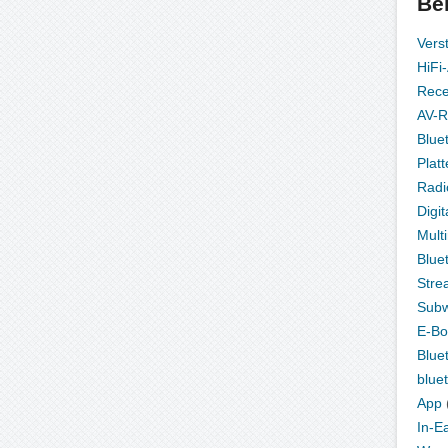
Be
Vers
HiFi
Rece
AV-R
Blue
Platt
Radi
Digit
Mult
Blue
Stre
Subw
E-Bo
Blue
blue
App
In-E