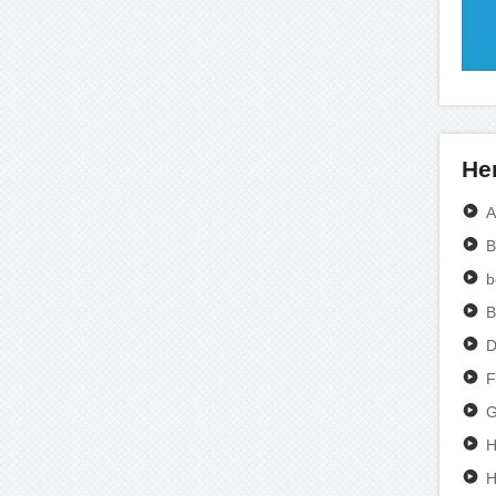
Her
A
B
b
B
D
F
G
H