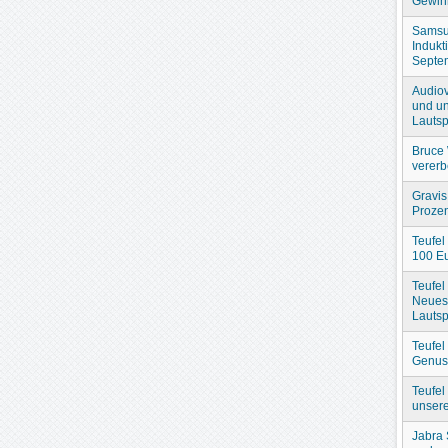
Gewin
Samsu
Indukt
Septe
Audiov
und un
Lautsp
Bruce 
verer
Gravis
Prozen
Teufel
100 Eu
Teufel
Neues
Lautsp
Teufel
Genuss
Teufel
unser
Jabra