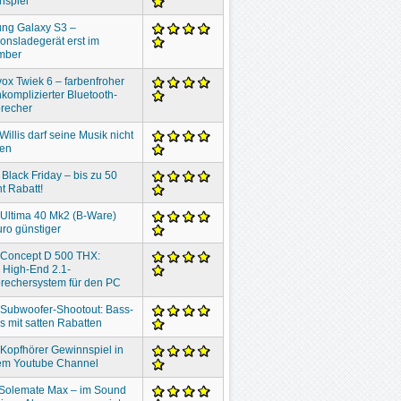
nspiel
ng Galaxy S3 –
ionsladegerät erst im
mber
ox Twiek 6 – farbenfroher
komplizierter Bluetooth-
recher
Willis darf seine Musik nicht
ben
 Black Friday – bis zu 50
t Rabatt!
 Ultima 40 Mk2 (B-Ware)
ro günstiger
 Concept D 500 THX:
 High-End 2.1-
rechersystem für den PC
 Subwoofer-Shootout: Bass-
 mit satten Rabatten
 Kopfhörer Gewinnspiel in
em Youtube Channel
 Solemate Max – im Sound