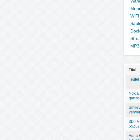
Wand
Moni
WiFi
Säul
Dock
Stre
MP3 
Titel
Teufel
Nokia 
ganze 
Smiley
verwer
3D TV 
55ZL2
Auna 