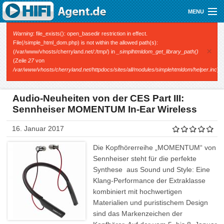
Direkt zum Inhalt
MENU
Gutscheine
Fehlermeldung
Warning
: file_exists(): open_basedir restriction in effect.
File(/simple_html_dom.php) is not within the allowed path(s):
×
(/var/www/vhosts/cherryland.net/:/tmp/) in
_simplhtmldom_get_library_path()
Audio
(Zeile
27
von
/var/www/vhosts/cherryland.net/httpdocs/sites/all/modules/simplehtmldom/helper.inc
).
Video
Mobile
Audio-Neuheiten von der CES Part III:
Sennheiser MOMENTUM In-Ear Wireless
Shop
16. Januar 2017
Die Kopfhörerreihe „MOMENTUM“ von
Sennheiser steht für die perfekte
Synthese
aus Sound und Style: Eine
Klang-Performance der Extraklasse
kombiniert mit hochwertigen
Materialien und puristischem Design
sind das Markenzeichen der