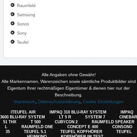
Raumfeld
Samsung
Sonos
Sony
Teufel
Alle Angaben ohne Gewähr!
Alle Markennamen, Warenzeichen sowie sämtliche Produktbilder sind
Eigentum Ihrer rechtmäßigen Eigentümer & dienen hier nur der
Beschreibung.
Impressum
,
Datenschutzerklärung
,
Cookie Einstellungen
ITEUFEL AIR
IMPAQ 310 BLU-RAY SYSTEM
IMPAQ
3600 BLU-RAY SYSTEM
LT 5 R
SYSTEM 7
CINEBAR
51 THX
T 500
CUBYCON 2
RAUMFELD SPEAKER
L
RAUMFELD ONE
CONCEPT E 400
CONSONO
35
TEUFEL 5.1
TEUFEL KOPFHÖRER
TEUFEL
HEIMKINO
KOPFHÖRER IM TEST