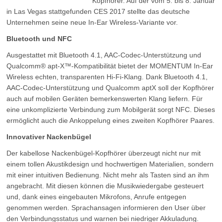
Kopfhörer. Auf der vom 5. bis 8. Januar
in Las Vegas stattgefunden CES 2017 stellte das deutsche
Unternehmen seine neue In-Ear Wireless-Variante vor.
Bluetooth und NFC
Ausgestattet mit Bluetooth 4.1, AAC-Codec-Unterstützung und
Qualcomm® apt-X™-Kompatibilität bietet der MOMENTUM In-Ear
Wireless echten, transparenten Hi-Fi-Klang. Dank Bluetooth 4.1,
AAC-Codec-Unterstützung und Qualcomm aptX soll der Kopfhörer
auch auf mobilen Geräten bemerkenswerten Klang liefern. Für
eine unkomplizierte Verbindung zum Mobilgerät sorgt NFC. Dieses
ermöglicht auch die Ankoppelung eines zweiten Kopfhörer Paares.
I
nnovativer Nackenbügel
Der kabellose Nackenbügel-Kopfhörer überzeugt nicht nur mit
einem tollen Akustikdesign und hochwertigen Materialien, sondern
mit einer intuitiven Bedienung. Nicht mehr als Tasten sind an ihm
angebracht. Mit diesen können die Musikwiedergabe gesteuert
und, dank eines eingebauten Mikrofons, Anrufe entgegen
genommen werden. Sprachansagen informieren den User über
den Verbindungsstatus und warnen bei niedriger Akkuladung.