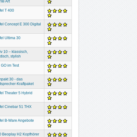
hte Art
fel T 400
fel Concept E 300 Digital
fel Ultima 30
iv 10 – klassisch,
tisch, stylish
 GO im Test
pakt 30 - das
tsprecher-Kraftpaket
fel Theater 5 Hybrid
fel Cinebar 51 THX
fel B-Ware Angebote
 Beoplay H2 Kopfhörer