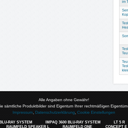
im 
Sen
Kop
Tes
Hea
Son
Test
Teu
Teu
Tes
kle
Alle Angaben ohne Gewähr!
 sämtliche Produktbilder sind Eigentum Ihrer rechtmäßigen Eigentüme
Impressum
,
Datenschutzerklärung
,
Cookie Einstellungen
 BLU-RAY SYSTEM
IMPAQ 3600 BLU-RAY SYSTEM
LT 5 R
RAUMFELD SPEAKER L
RAUMFELD ONE
CONCEPT E 