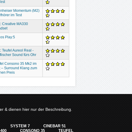
Test
nheiser Momentum (M2)
fhörer im Test
t: Creative MA330
dset
os Play:5
: Teufel Aureol Real -
flischer Sound fürs Ohr
fel Consono 35 Mk2 im
t – Surround Klang zum
inen Preis
r & dienen hier nur der Beschreibung.
SYSTEM 7
CINEBAR 51
400
CONSONO 35
TEUFEL