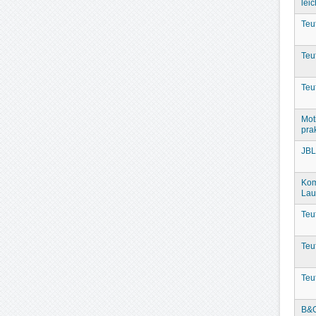
leic
Teu
Teu
Teu
Mot
prak
JBL
Kom
Lau
Teu
Teu
Teu
B&O