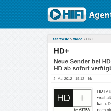
Direkt zum Inhalt
Startseite
Video
HD+
HD+
Neue Sender bei H
HD ab sofort verfüg
2. Mai 2012 - 19:12 – hk
HDTV is
weshal
kann. D
noch ni