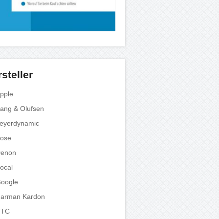
steller
pple
ang & Olufsen
eyerdynamic
ose
enon
ocal
oogle
arman Kardon
HTC