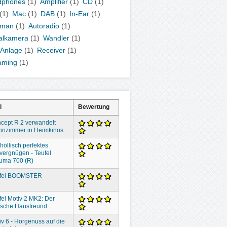
dphones
(1)
Amplifier
(1)
CD
(1)
(1)
Mac
(1)
DAB
(1)
In-Ear
(1)
kman
(1)
Autoradio
(1)
talkamera
(1)
Wandler
(1)
-Anlage
(1)
Receiver
(1)
aming
(1)
l
Bewertung
cept R 2 verwandelt
nzimmer in Heimkinos
höllisch perfektes
vergnügen - Teufel
uma 700 (R)
fel BOOMSTER
fel Motiv 2 MK2: Der
lische Hausfreund
iv 6 - Hörgenuss auf die