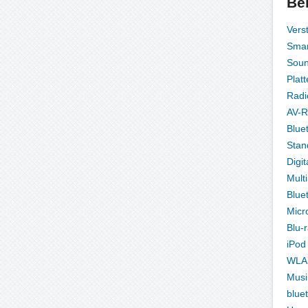
Be
Vers
Smar
Sou
Platt
Radi
AV-R
Blue
Stan
Digit
Mult
Blue
Micr
Blu-
iPod
WLA
Musi
blue