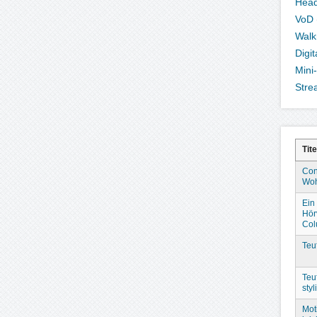
Hea
VoD
Wal
Digi
Mini
Stre
Tite
Con
Woh
Ein 
Hör
Col
Teu
Teu
sty
Mot