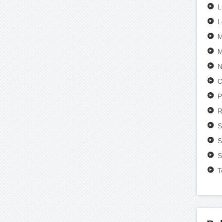
L
M
M
N
O
P
R
S
S
S
T