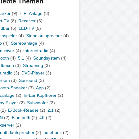
liebte Themen
tärker
(9)
HiFi-Anlage
(8)
t-TV
(8)
Receiver
(6)
ndbar
(6)
LED-TV
(5)
enspieler
(4)
Standlautsprecher
(4)
o
(4)
Stereoanlage
(4)
eceiver
(4)
Internetradio
(4)
tooth
(4)
5.1
(4)
Soundsystem
(4)
dboxen
(3)
Streaming
(3)
alradio
(3)
DVD-Player
(3)
iroom
(3)
Surround
(3)
tooth-Speaker
(3)
App
(2)
oanlage
(2)
In-Ear Kopfhörer
(2)
ray Player
(2)
Subwoofer
(2)
(2)
E-Book-Reader
(2)
2.1
(2)
N
(2)
Bluetooth
(2)
4K
(2)
kserver
(2)
tooth lautsprecher
(2)
notebook
(2)