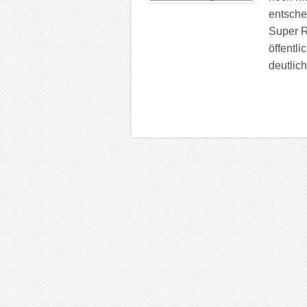
entsch
Super R
öffentl
deutlich