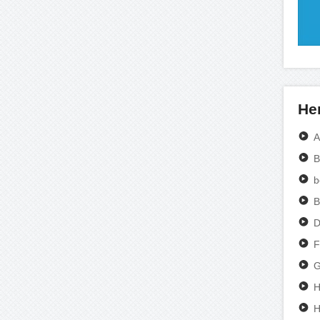
Her
A
B
b
B
D
F
G
H