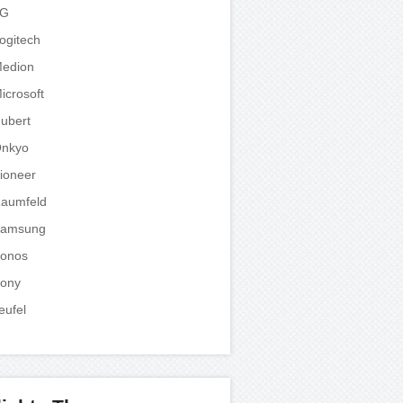
LG
ogitech
edion
icrosoft
ubert
nkyo
ioneer
aumfeld
amsung
onos
ony
eufel