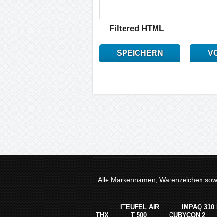
Filtered HTML
SPEICHERN
V
Alle Markennamen, Warenzeichen sowie
ITEUFEL AIR
IMPAQ 310
THX
T 500
CUBYCON 2