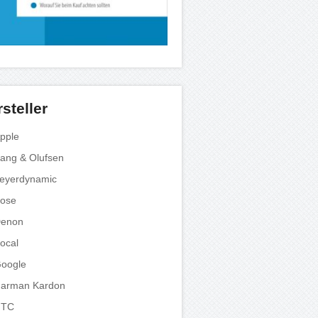
steller
pple
ang & Olufsen
eyerdynamic
ose
enon
ocal
oogle
arman Kardon
HTC