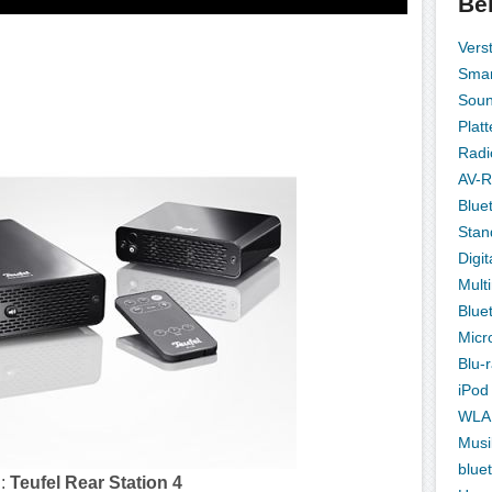
Be
Vers
Smar
Sou
Platt
Radi
AV-R
Blue
Stan
Digit
Mult
Blue
Micr
Blu-
iPod
WLA
Musi
blue
d:
Teufel Rear Station 4