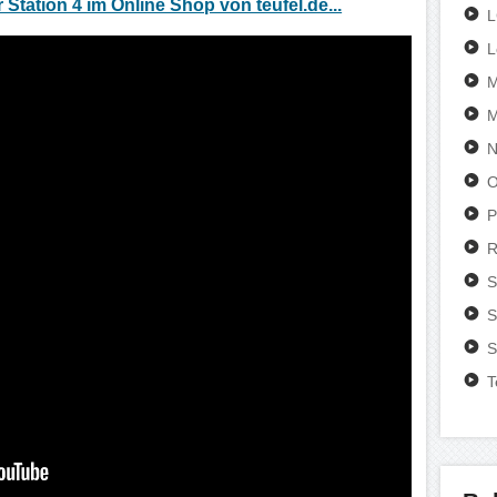
r Station 4 im Online Shop von teufel.de...
L
M
Zum Video...
M
N
O
P
R
S
S
S
T