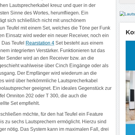
chen Lautsprecherkabel kreuz und quer in der
ten Sinne des Wortes, herumfliegen. Ein
t sich schließlich nicht mit unschönem
nun Teufel mit einem Set, welches die Töne per Funk
Ko
en Einsatz wird weder ein neuer Receiver, noch ein
. Das Teufel
Rearstation 4
Set besteht aus einem
em integrierten Verstärker. Funktionieren tut das
er Sender wird an den Receiver bzw. an die
geschieht wahlweise über Cinch Eingänge oder als
Ausgang. Der Empfänger wird wiederum an die
es wird über herkömmliche Lautsprecherkabel
reolautsprecher geeignet. Ein ideales Gegenstück zur
ufel Omniton 202 oder T 300, die auch die
ellte Set empfiehlt.
chließen möchte, für den hat Teufel ein Feature
is zu sechs Lautsprechern ermöglicht. Hierzu sind
ger nötig. Das System kann im maximalen Fall, drei