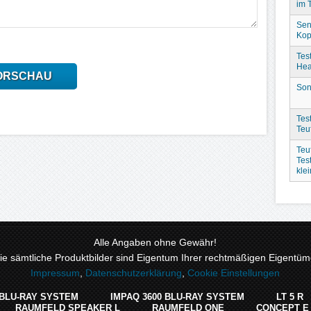
im 
Sen
Kop
Tes
Hea
ORSCHAU
Son
Test
Teu
Teu
Tes
kle
Alle Angaben ohne Gewähr!
 sämtliche Produktbilder sind Eigentum Ihrer rechtmäßigen Eigentüme
Impressum
,
Datenschutzerklärung
,
Cookie Einstellungen
 BLU-RAY SYSTEM
IMPAQ 3600 BLU-RAY SYSTEM
LT 5 R
RAUMFELD SPEAKER L
RAUMFELD ONE
CONCEPT E 