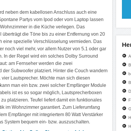
ird neben dem kabellosen Anschluss auch eine
. Spontane Partys vom Ipod oder vom Laptop lassen
m Wohnzimmer in die Küche verlegen. Das
 überträgt die Töne bis zu einer Entfernung von 20
h eine spezielle Verschlüsselung vermieden. Das
Her
er noch viel mehr, vor allem Nutzer von 5.1 oder gar
 In der Regel wird ein solches Dolby Surround
A
aut: am Fernseher werden die zwei
B
d der Subwoofer platziert. Hinter die Couch wandern
b
. vier Lautsprecher. Möchte man sich diesen
B
kann man ein bzw. zwei solcher Empfänger Module
D
Kabels ist es so sogar möglich, Lautsprecherboxen
zu platzieren. Teufel liefert damit ein funktionales
F
tik im Wohnzimmer garantiert. Zum Lieferumfang
G
em Empfänger mit integriertem 80 Watt Verstärker
H
s System bequem ein- bzw. auszuschalten.