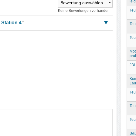
leic
Teu
Keine Bewertungen vorhanden
 Station 4
”
Teu
Teu
Mot
prak
JBL
Kom
Lau
Teu
Teu
Teu
B&O