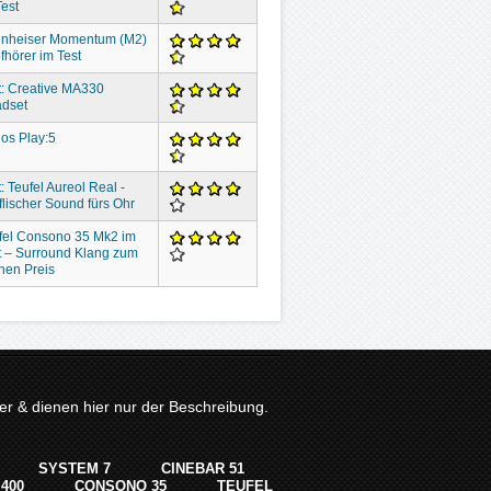
Test
nheiser Momentum (M2)
fhörer im Test
t: Creative MA330
dset
os Play:5
: Teufel Aureol Real -
flischer Sound fürs Ohr
fel Consono 35 Mk2 im
t – Surround Klang zum
inen Preis
r & dienen hier nur der Beschreibung.
SYSTEM 7
CINEBAR 51
400
CONSONO 35
TEUFEL