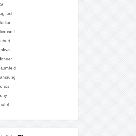
LG
ogitech
edion
icrosoft
ubert
nkyo
ioneer
aumfeld
amsung
onos
ony
eufel