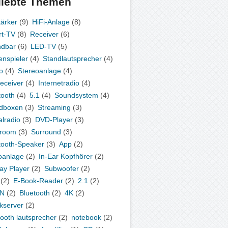
liebte Themen
tärker
(9)
HiFi-Anlage
(8)
t-TV
(8)
Receiver
(6)
ndbar
(6)
LED-TV
(5)
enspieler
(4)
Standlautsprecher
(4)
o
(4)
Stereoanlage
(4)
eceiver
(4)
Internetradio
(4)
tooth
(4)
5.1
(4)
Soundsystem
(4)
dboxen
(3)
Streaming
(3)
alradio
(3)
DVD-Player
(3)
iroom
(3)
Surround
(3)
tooth-Speaker
(3)
App
(2)
oanlage
(2)
In-Ear Kopfhörer
(2)
ray Player
(2)
Subwoofer
(2)
(2)
E-Book-Reader
(2)
2.1
(2)
N
(2)
Bluetooth
(2)
4K
(2)
kserver
(2)
tooth lautsprecher
(2)
notebook
(2)