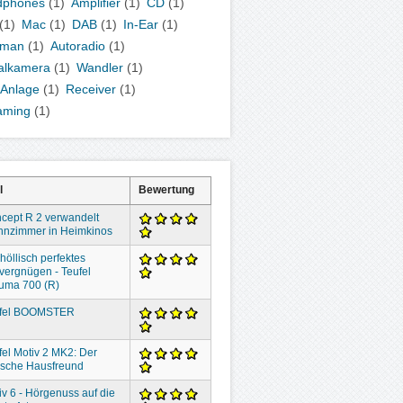
dphones
(1)
Amplifier
(1)
CD
(1)
(1)
Mac
(1)
DAB
(1)
In-Ear
(1)
kman
(1)
Autoradio
(1)
talkamera
(1)
Wandler
(1)
-Anlage
(1)
Receiver
(1)
aming
(1)
l
Bewertung
cept R 2 verwandelt
nzimmer in Heimkinos
höllisch perfektes
vergnügen - Teufel
uma 700 (R)
fel BOOMSTER
fel Motiv 2 MK2: Der
lische Hausfreund
iv 6 - Hörgenuss auf die