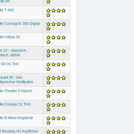
hte Art
fel T 400
fel Concept E 300 Digital
fel Ultima 30
iv 10 – klassisch,
tisch, stylish
 GO im Test
pakt 30 - das
tsprecher-Kraftpaket
fel Theater 5 Hybrid
fel Cinebar 51 THX
fel B-Ware Angebote
 Beoplay H2 Kopfhörer