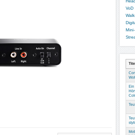
Hea
VoD
Wal
Digi
Mini
Stre
Tite
Con
Woh
Ein 
Hör
Col
Teu
Teu
sty
Mot