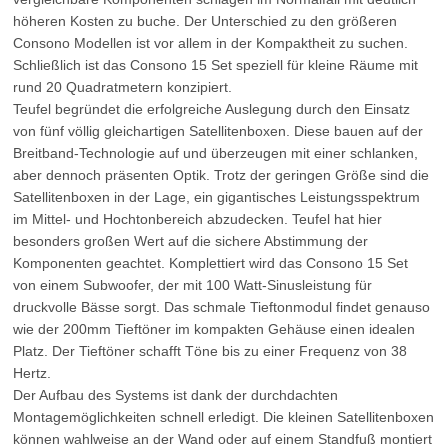
höheren Kosten zu buche. Der Unterschied zu den größeren
Consono Modellen ist vor allem in der Kompaktheit zu suchen.
Schließlich ist das Consono 15 Set speziell für kleine Räume mit
rund 20 Quadratmetern konzipiert.
Teufel begründet die erfolgreiche Auslegung durch den Einsatz
von fünf völlig gleichartigen Satellitenboxen. Diese bauen auf der
Breitband-Technologie auf und überzeugen mit einer schlanken,
aber dennoch präsenten Optik. Trotz der geringen Größe sind die
Satellitenboxen in der Lage, ein gigantisches Leistungsspektrum
im Mittel- und Hochtonbereich abzudecken. Teufel hat hier
besonders großen Wert auf die sichere Abstimmung der
Komponenten geachtet. Komplettiert wird das Consono 15 Set
von einem Subwoofer, der mit 100 Watt-Sinusleistung für
druckvolle Bässe sorgt. Das schmale Tieftonmodul findet genauso
wie der 200mm Tieftöner im kompakten Gehäuse einen idealen
Platz. Der Tieftöner schafft Töne bis zu einer Frequenz von 38
Hertz.
Der Aufbau des Systems ist dank der durchdachten
Montagemöglichkeiten schnell erledigt. Die kleinen Satellitenboxen
können wahlweise an der Wand oder auf einem Standfuß montiert