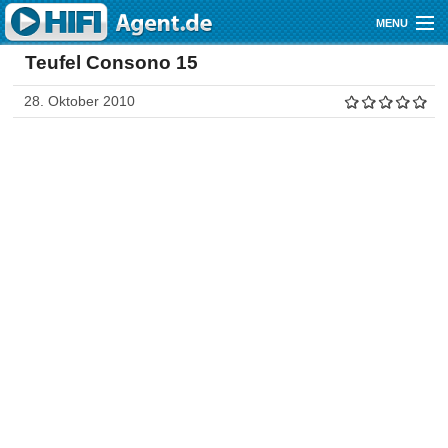
Direkt zum Inhalt
MENU
Teufel Consono 15
Gutscheine
28. Oktober 2010
Audio
Video
Mobile
Shop