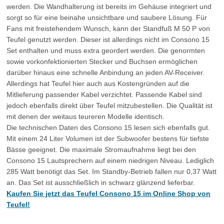
werden. Die Wandhalterung ist bereits im Gehäuse integriert und
sorgt so für eine beinahe unsichtbare und saubere Lösung. Für
Fans mit freistehendem Wunsch, kann der Standfuß M 50 P von
Teufel genutzt werden. Dieser ist allerdings nicht im Consono 15
Set enthalten und muss extra geordert werden. Die genormten
sowie vorkonfektionierten Stecker und Buchsen ermöglichen
darüber hinaus eine schnelle Anbindung an jeden AV-Receiver.
Allerdings hat Teufel hier auch aus Kostengründen auf die
Mitlieferung passender Kabel verzichtet. Passende Kabel sind
jedoch ebenfalls direkt über Teufel mitzubestellen. Die Qualität ist
mit denen der weitaus teureren Modelle identisch.
Die technischen Daten des Consono 15 lesen sich ebenfalls gut.
Mit einem 24 Liter Volumen ist der Subwoofer bestens für tiefste
Bässe geeignet. Die maximale Stromaufnahme liegt bei den
Consono 15 Lautsprechern auf einem niedrigen Niveau. Lediglich
285 Watt benötigt das Set. Im Standby-Betrieb fallen nur 0,37 Watt
an. Das Set ist ausschließlich in schwarz glänzend lieferbar.
Kaufen Sie jetzt das Teufel Consono 15 im Online Shop von
Teufel!