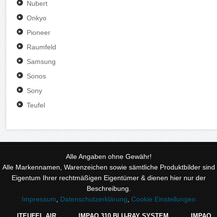
Nubert
Onkyo
Pioneer
Raumfeld
Samsung
Sonos
Sony
Teufel
Alle Angaben ohne Gewähr!
Alle Markennamen, Warenzeichen sowie sämtliche Produktbilder sind
Eigentum Ihrer rechtmäßigen Eigentümer & dienen hier nur der
Beschreibung.
Impressum
,
Datenschutzerklärung
,
Cookie Einstellungen
ITEUFEL AIR
IMPAQ 310 BLU-RAY SYSTEM
IMPAQ