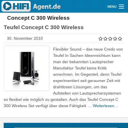
Direkt zum Inhalt
MENU
Concept C 300 Wireless
Gutscheine
Teufel Concept C 300 Wireless
Audio
30. November 2010
Video
Flexibler Sound – das neue Credo von
Mobile
Teufel In Sachen Ideenreichtum kann
man der bekannten Lautsprecher
Shop
Manufaktur Teufel keine Kritik
anrechnen. Im Gegenteil, denn Teufel
experimentiert seit geraumer Zeit mit
drahtlosen Lösungen, um das
Aufstellen von Lautsprechersystemen
so flexibel wie möglich zu gestalten. Auch das Teufel Concept C
300 Wireless Set verfügt über diese Fähigkeit. ...
Weiterlesen...