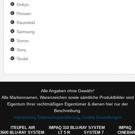
Onkyo
Pioneer
Raumfeld
Samsung
Sonos
Sony
Teufel
Alle Angaben ohne Gewähr!
Alle Markennamen, Warenzeichen sowie sämtliche Produktbilder sind
Eigentum Ihrer rechtmäßigen Eigentümer & dienen hier nur der
Beschreibung.
Impressum
,
Datenschutzerklärung
,
Cookie Einstellungen
ITEUFEL AIR
IMPAQ 310 BLU-RAY SYSTEM
IMPAQ
3600 BLU-RAY SYSTEM
LT 5 R
SYSTEM 7
CINEBAR