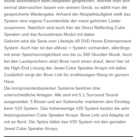
Musik automatisch beim Abspielen gespeichert. Möchte man sich
einmal überraschen lassen von seinem Gerät, so wählt man die
gespeicherte Wiedergabe. Anhand der Abspielhäufigkeit stellt das
System eine eigene Favoritenliste der meist gehörten Lieder
zusammen. Natürlich sind auch hier die Direct Reflecting Cube
Speaker und das Acoustimass Modul mit dabei.
Gekrönt wird die Serie vom Lifestyle 48 DVD Home Entertainment
System. Auch hier ist das uMusic + System vorhanden, allerdings
mit einer Speichermöglichkeit von bis zu 340 Stunden Musik. Auch
bei den Lautsprechern setzt Bose noch einen drauf, denn hier ist
die High-End Lösung der Jewel Cube Speaker Arrays mit dabei.
Zusätzlich sorgt der Bose Link für erstklassigen Klang im ganzen
Haus.
Die komponentenbasierten Systeme besitzen drei
unterschiedliche Anlagen. Alle sind mit 5.1 Surround Sound
ausgestattet. 5 Boxen und ein Subwoofer markieren den Einstieg
beim V10 System. Das höherwertige V20 System besitzt die sehr
leistungsstarken Cube Speaker Arrays. Bose Link und Adaptiq ist
mit an Bord. Die Spitze bildet das V30 System mit den genialen
Jewel Cube Speaker Arrays.