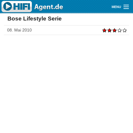
Direkt zum Inhalt
MENU
Bose Lifestyle Serie
Gutscheine
08. Mai 2010
Audio
Video
Mobile
Shop