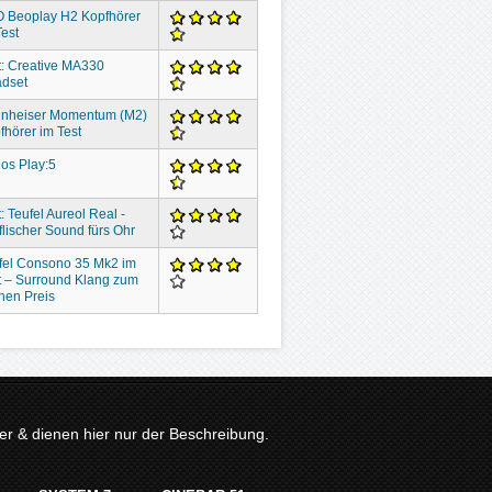
 Beoplay H2 Kopfhörer
Test
t: Creative MA330
dset
nheiser Momentum (M2)
fhörer im Test
os Play:5
: Teufel Aureol Real -
flischer Sound fürs Ohr
fel Consono 35 Mk2 im
t – Surround Klang zum
inen Preis
r & dienen hier nur der Beschreibung.