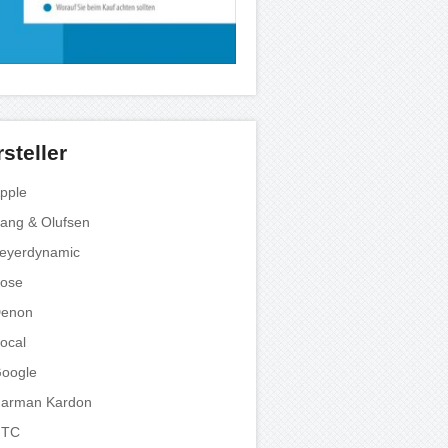
steller
pple
ang & Olufsen
eyerdynamic
ose
enon
ocal
oogle
arman Kardon
HTC