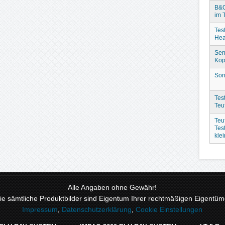
B&O
im 
Tes
Hea
Sen
Kop
Son
Test
Teu
Teu
Tes
kle
Alle Angaben ohne Gewähr!
 sämtliche Produktbilder sind Eigentum Ihrer rechtmäßigen Eigentüme
Impressum
,
Datenschutzerklärung
,
Cookie Einstellungen