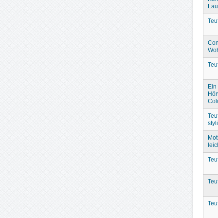
Lau
Teu
Con
Woh
Teu
Ein 
Hör
Col
Teu
sty
Mot
leic
Teu
Teu
Teu