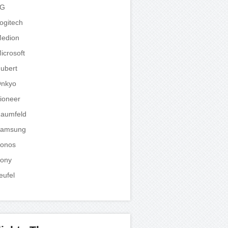
LG
ogitech
edion
icrosoft
ubert
nkyo
ioneer
aumfeld
amsung
onos
ony
eufel