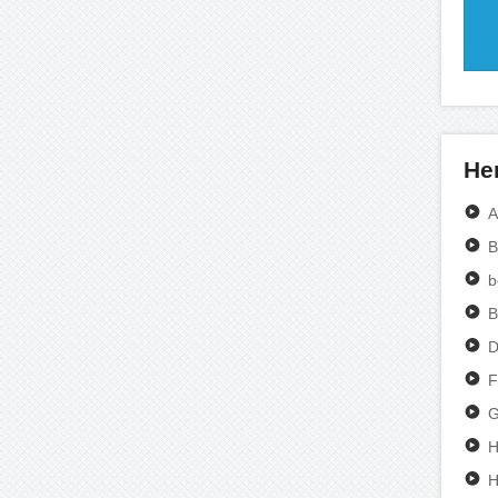
Her
A
B
b
B
D
F
G
H