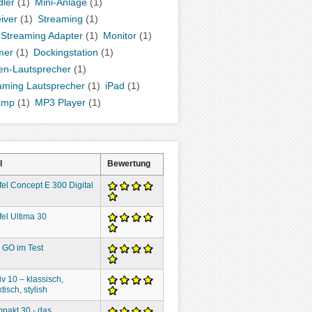
ler
(1)
Mini-Anlage
(1)
iver
(1)
Streaming
(1)
 Streaming Adapter
(1)
Monitor
(1)
mer
(1)
Dockingstation
(1)
en-Lautsprecher
(1)
aming Lautsprecher
(1)
iPad
(1)
amp
(1)
MP3 Player
(1)
l
Bewertung
fel Concept E 300 Digital
fel Ultima 30
 GO im Test
iv 10 – klassisch,
tisch, stylish
pakt 30 - das