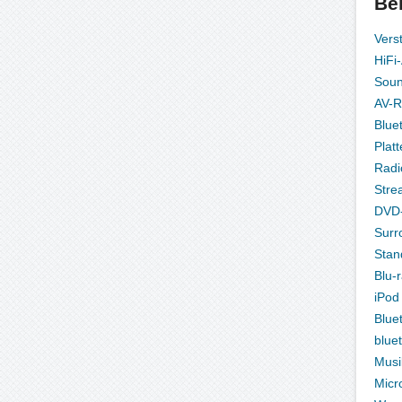
Be
Vers
HiFi
Sou
AV-R
Blue
Platt
Radi
Stre
DVD-
Surr
Stan
Blu-
iPod
Blue
blue
Musi
Micr