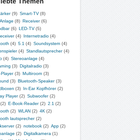
liebte Themen
tärker
(9)
Smart-TV
(8)
-Anlage
(8)
Receiver
(6)
ndbar
(6)
LED-TV
(5)
eceiver
(4)
Internetradio
(4)
tooth
(4)
5.1
(4)
Soundsystem
(4)
enspieler
(4)
Standlautsprecher
(4)
o
(4)
Stereoanlage
(4)
aming
(3)
Digitalradio
(3)
Player
(3)
Multiroom
(3)
ound
(3)
Bluetooth-Speaker
(3)
dboxen
(3)
In-Ear Kopfhörer
(2)
ray Player
(2)
Subwoofer
(2)
(2)
E-Book-Reader
(2)
2.1
(2)
tooth
(2)
WLAN
(2)
4K
(2)
tooth lautsprecher
(2)
kserver
(2)
notebook
(2)
App
(2)
oanlage
(2)
Digitalkamera
(1)