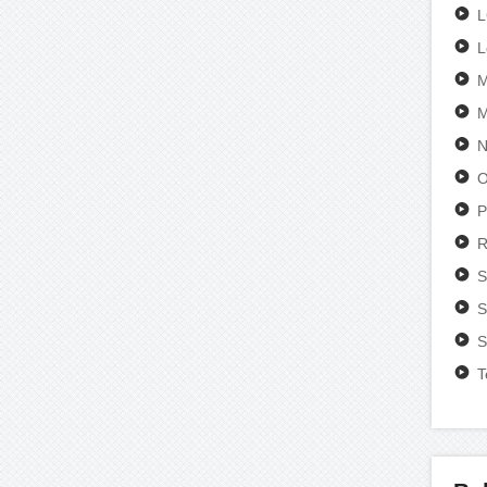
L
M
M
N
O
P
R
S
S
S
T