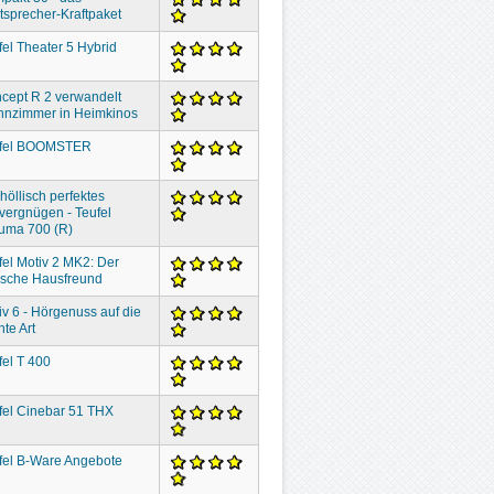
tsprecher-Kraftpaket
fel Theater 5 Hybrid
cept R 2 verwandelt
nzimmer in Heimkinos
fel BOOMSTER
höllisch perfektes
vergnügen - Teufel
uma 700 (R)
fel Motiv 2 MK2: Der
lische Hausfreund
iv 6 - Hörgenuss auf die
hte Art
fel T 400
fel Cinebar 51 THX
fel B-Ware Angebote