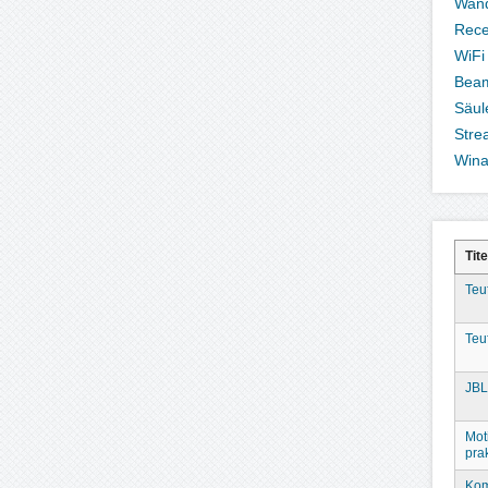
Wand
Rece
WiFi
Bea
Säul
Stre
Win
Tite
Teu
Teu
JBL
Mot
prak
Kom