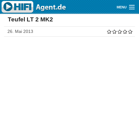
Direkt zum Inhalt
MENU
Teufel LT 2 MK2
Gutscheine
26. Mai 2013
Audio
Video
Mobile
Shop