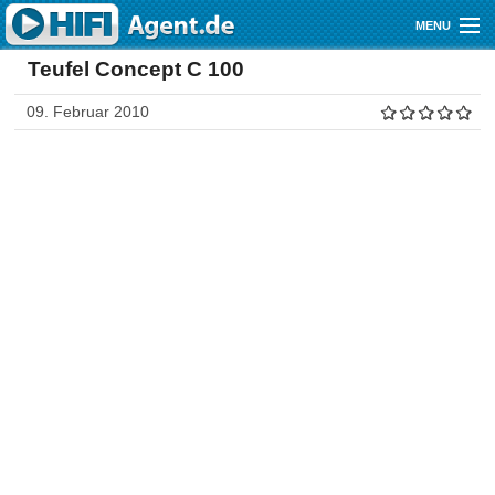
Direkt zum Inhalt
MENU
Teufel Concept C 100
Gutscheine
09. Februar 2010
Audio
Video
Mobile
Shop