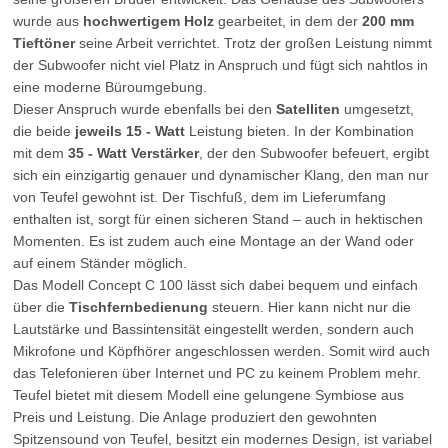
wurde aus
hochwertigem Holz
gearbeitet, in dem der
200 mm
Tieftöner
seine Arbeit verrichtet. Trotz der großen Leistung nimmt
der Subwoofer nicht viel Platz in Anspruch und fügt sich nahtlos in
eine moderne Büroumgebung.
Dieser Anspruch wurde ebenfalls bei den
Satelliten
umgesetzt,
die beide
jeweils 15 - Watt
Leistung bieten. In der Kombination
mit dem
35 - Watt Verstärker
, der den Subwoofer befeuert, ergibt
sich ein einzigartig genauer und dynamischer Klang, den man nur
von Teufel gewohnt ist. Der Tischfuß, dem im Lieferumfang
enthalten ist, sorgt für einen sicheren Stand – auch in hektischen
Momenten. Es ist zudem auch eine Montage an der Wand oder
auf einem Ständer möglich.
Das Modell Concept C 100 lässt sich dabei bequem und einfach
über die
Tischfernbedienung
steuern. Hier kann nicht nur die
Lautstärke und Bassintensität eingestellt werden, sondern auch
Mikrofone und Köpfhörer angeschlossen werden. Somit wird auch
das Telefonieren über Internet und PC zu keinem Problem mehr.
Teufel bietet mit diesem Modell eine gelungene Symbiose aus
Preis und Leistung. Die Anlage produziert den gewohnten
Spitzensound von Teufel, besitzt ein modernes Design, ist variabel