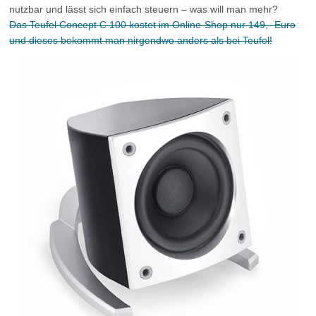
nutzbar und lässt sich einfach steuern – was will man mehr?
Das Teufel Concept C 100 kostet im Online-Shop nur 149,- Euro
und dieses bekommt man nirgendwo anders als bei Teufel!