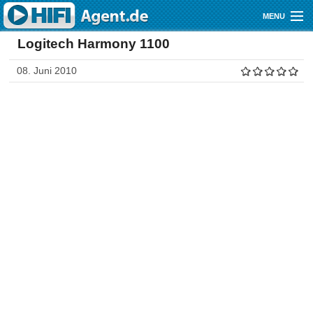
Direkt zum Inhalt
MENU
Logitech Harmony 1100
Gutscheine
08. Juni 2010
Audio
Video
Mobile
Shop